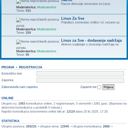
Razne diskusije nevezane za Linux.
Moderator/ica:
Moderatori/ce
Teme:
915
Linux Za Sve
Prijedlozi, komentari, kritike i sl. vezano uz
portal.
Moderator/ica:
Moderatori/ce
Teme:
259
Linux za Sve - dodavanje sadržaja
Aktivno sudjelujte u stvaranju sadržaja na
portalu.
Moderator/ica:
Moderatori/ce
Teme:
60
PRIJAVA
•
REGISTRACIJA
Korisničko ime:
Zaporka:
Zaboravio/la sam zaporku
Zapamti me
ONLINE
Ukupno su:
1083
korisnika/ce online; 2 registrirana/e, 0 skrivenih i 1081 gost. (Bazirano na
aktivnosti korisnika/ca u proteklih 5 minuta.)
Najviše korisnika/ca istovremeno online bilo je:
12119
dana 20 lis 2025, 17:20.
STATISTIKA
Ukupno postova:
269216
. • Ukupno tema:
12949
. • Ukupno korisnika/ca:
2886
. •