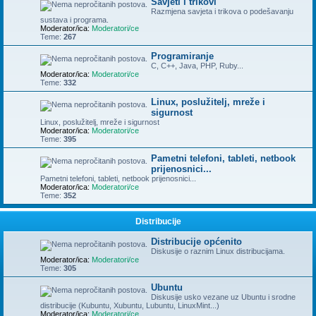
Savjeti i trikovi
Razmjena savjeta i trikova o podešavanju
sustava i programa.
Moderator/ica:
Moderatori/ce
Teme:
267
Programiranje
C, C++, Java, PHP, Ruby...
Moderator/ica:
Moderatori/ce
Teme:
332
Linux, poslužitelj, mreže i
sigurnost
Linux, poslužitelj, mreže i sigurnost
Moderator/ica:
Moderatori/ce
Teme:
395
Pametni telefoni, tableti, netbook
prijenosnici...
Pametni telefoni, tableti, netbook prijenosnici...
Moderator/ica:
Moderatori/ce
Teme:
352
Distribucije
Distribucije općenito
Diskusije o raznim Linux distribucijama.
Moderator/ica:
Moderatori/ce
Teme:
305
Ubuntu
Diskusije usko vezane uz Ubuntu i srodne
distribucije (Kubuntu, Xubuntu, Lubuntu, LinuxMint...)
Moderator/ica:
Moderatori/ce