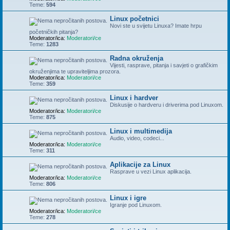
Teme:
594
Linux početnici
Novi ste u svijetu Linuxa? Imate hrpu
početničkih pitanja?
Moderator/ica:
Moderatori/ce
Teme:
1283
Radna okruženja
Vijesti, rasprave, pitanja i savjeti o grafičkim
okruženjima te upraviteljima prozora.
Moderator/ica:
Moderatori/ce
Teme:
359
Linux i hardver
Diskusije o hardveru i driverima pod Linuxom.
Moderator/ica:
Moderatori/ce
Teme:
875
Linux i multimedija
Audio, video, codeci...
Moderator/ica:
Moderatori/ce
Teme:
311
Aplikacije za Linux
Rasprave u vezi Linux aplikacija.
Moderator/ica:
Moderatori/ce
Teme:
806
Linux i igre
Igranje pod Linuxom.
Moderator/ica:
Moderatori/ce
Teme:
278