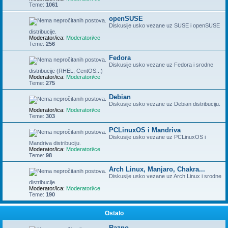
Teme:
1061
openSUSE
Diskusije usko vezane uz SUSE i openSUSE
distribucije.
Moderator/ica:
Moderatori/ce
Teme:
256
Fedora
Diskusije usko vezane uz Fedora i srodne
distribucije (RHEL, CentOS...)
Moderator/ica:
Moderatori/ce
Teme:
275
Debian
Diskusije usko vezane uz Debian distribuciju.
Moderator/ica:
Moderatori/ce
Teme:
303
PCLinuxOS i Mandriva
Diskusije usko vezane uz PCLinuxOS i
Mandriva distribuciju.
Moderator/ica:
Moderatori/ce
Teme:
98
Arch Linux, Manjaro, Chakra...
Diskusije usko vezane uz Arch Linux i srodne
distribucije.
Moderator/ica:
Moderatori/ce
Teme:
190
Ostalo
Razno