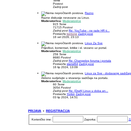
Teme
Postovi
Zadnji post
Razno
Razne diskusije nevezane za Linux.
Moderator/ica:
Moderatori/ce
915
Teme
71715
Postovi
Zadnji post
Re: YouTube - ne rade HR ti...
Postao/la
bertone
Zadnji post
16 vel 2026, 23:13
Linux Za Sve
Prijedlozi, komentari, kritike i sl. vezano uz portal.
Moderator/ica:
Moderatori/ce
259
Teme
8680
Postovi
Zadnji post
Re: Changelog foruma i portala
Postao/la
slamd64
Zadnji post
16 lip 2024, 13:09
Linux za Sve - dodavanje sadržaj
Aktivno sudjelujte u stvaranju sadržaja na portalu.
Moderator/ica:
Moderatori/ce
60
Teme
3054
Postovi
Zadnji post
Re: [Draft] Linux u doba an...
Postao/la
Yorkin
Zadnji post
03 lip 2024, 14:51
PRIJAVA
•
REGISTRACIJA
Korisničko ime:
Zaporka:
Z