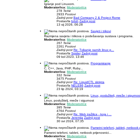
Igranje pod Linuxom.
Moderator/ica:
Moderatori/ce
278
Teme
2933
Postovi
Zadnji post
Bad Company 2 & Project Rome
Postao/la
b4sh
Zadnji post
13 sij 2026, 06:28
Savjeti i trikovi
Razmjena savjeta i trikova o podešavanju sustava i programa.
Moderator/ica:
Moderatori/ce
267
Teme
2261
Postovi
Zadnji post
Re: Tvikanje raznih linux p...
Postao/la
Spider
Zadnji post
09 kol 2023, 13:46
Programiranje
C, C++, Java, PHP, Ruby...
Moderator/ica:
Moderatori/ce
332
Teme
3475
Postovi
Zadnji post
Re: LiquidCTL skripta
Postao/la
NELE86
Zadnji post
23 lip 2024, 03:19
Linux, poslužitelj, mreže i sigurnos
Linux, poslužitelj, mreže i sigurnost
Moderator/ica:
Moderatori/ce
395
Teme
4764
Postovi
Zadnji post
Re: Web tražilice - koja i ...
Postao/la
Jeremija
Zadnji post
30 svi 2024, 07:35
Pametni telefoni, tableti, netbook p
Pametni telefoni, tableti, netbook prijenosnici...
Moderator/ica:
Moderatori/ce
352
Teme