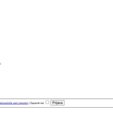
a
aboravio/la sam zaporku
|
Zapamti me