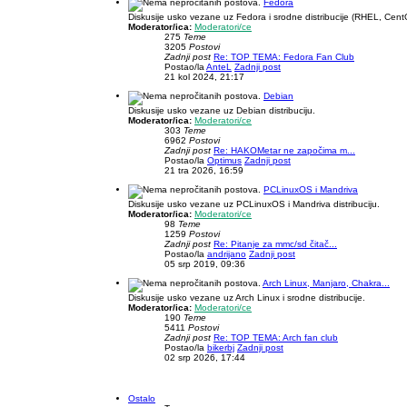
Fedora
Diskusije usko vezane uz Fedora i srodne distribucije (RHEL, Cent
Moderator/ica:
Moderatori/ce
275
Teme
3205
Postovi
Zadnji post
Re: TOP TEMA: Fedora Fan Club
Postao/la
AnteL
Zadnji post
21 kol 2024, 21:17
Debian
Diskusije usko vezane uz Debian distribuciju.
Moderator/ica:
Moderatori/ce
303
Teme
6962
Postovi
Zadnji post
Re: HAKOMetar ne započima m...
Postao/la
Optimus
Zadnji post
21 tra 2026, 16:59
PCLinuxOS i Mandriva
Diskusije usko vezane uz PCLinuxOS i Mandriva distribuciju.
Moderator/ica:
Moderatori/ce
98
Teme
1259
Postovi
Zadnji post
Re: Pitanje za mmc/sd čitač...
Postao/la
andrijano
Zadnji post
05 srp 2019, 09:36
Arch Linux, Manjaro, Chakra...
Diskusije usko vezane uz Arch Linux i srodne distribucije.
Moderator/ica:
Moderatori/ce
190
Teme
5411
Postovi
Zadnji post
Re: TOP TEMA: Arch fan club
Postao/la
bikerbj
Zadnji post
02 srp 2026, 17:44
Ostalo