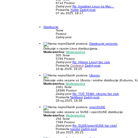
6714
Postovi
Zadnji post
Re: Instaliran Linux na Mac...
Postao/la
Yorkin
Zadnji post
07 stu 2025, 18:17
Distribucije
Teme
Postovi
Zadnji post
Distribucije općenito
Diskusije o raznim Linux distribucijama.
Moderator/ica:
Moderatori/ce
305
Teme
5769
Postovi
Zadnji post
Re: [Alpine Linux] fan club
Postao/la
Cooleech
Zadnji post
16 lip 2026, 19:15
Ubuntu
Diskusije usko vezane uz Ubuntu i srodne distribucije (Kubuntu, X
Moderator/ica:
Moderatori/ce
1061
Teme
18396
Postovi
Zadnji post
Re: TOP TEMA: Ubuntu fan club
Postao/la
NoMaam
Zadnji post
29 ruj 2025, 19:28
openSUSE
Diskusije usko vezane uz SUSE i openSUSE distribucije.
Moderator/ica:
Moderatori/ce
256
Teme
7399
Postovi
Zadnji post
Re: SUSE/openSUSE fan club!
Postao/la
pandul
Zadnji post
18 pro 2025, 00:25