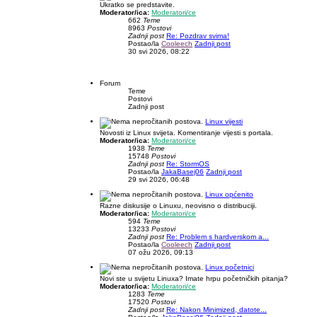
Ukratko se predstavite.
Moderator/ica:
Moderatori/ce
662
Teme
8963
Postovi
Zadnji post
Re: Pozdrav svima!
Postao/la
Cooleech
Zadnji post
30 svi 2026, 08:22
Forum
Teme
Postovi
Zadnji post
Linux vijesti
Novosti iz Linux svijeta. Komentiranje vijesti s portala.
Moderator/ica:
Moderatori/ce
1938
Teme
15748
Postovi
Zadnji post
Re: StormOS
Postao/la
JakaBasej06
Zadnji post
29 svi 2026, 06:48
Linux općenito
Razne diskusije o Linuxu, neovisno o distribuciji.
Moderator/ica:
Moderatori/ce
594
Teme
13233
Postovi
Zadnji post
Re: Problem s hardverskom a...
Postao/la
Cooleech
Zadnji post
07 ožu 2026, 09:13
Linux početnici
Novi ste u svijetu Linuxa? Imate hrpu početničkih pitanja?
Moderator/ica:
Moderatori/ce
1283
Teme
17520
Postovi
Zadnji post
Re: Nakon Minimized, datote...