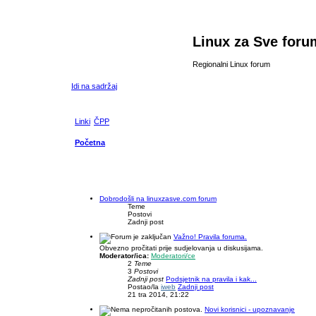
Linux za Sve foru
Regionalni Linux forum
Idi na sadržaj
Linki
ČPP
Početna
Dobrodošli na linuxzasve.com forum
Teme
Postovi
Zadnji post
Važno! Pravila foruma.
Obvezno pročitati prije sudjelovanja u diskusijama.
Moderator/ica:
Moderatori/ce
2
Teme
3
Postovi
Zadnji post
Podsjetnik na pravila i kak...
Postao/la
iweb
Zadnji post
21 tra 2014, 21:22
Novi korisnici - upoznavanje