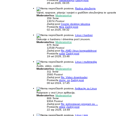
Postao/la
JakaBasej06
Zadnji post
28 svi 2026, 09:05
Radna okruženja
Vijesti, rasprave, pitanja i savjeti o grafičkim okruženjima te upravit
Moderator/ica:
Moderatori/ce
359
Teme
13074
Postovi
Zadnji post
Cosmic desktop iskustva
Postao/la
fibra
Zadnji post
02 svi 2026, 09:32
Linux i hardver
Diskusije o hardveru i driverima pod Linuxom.
Moderator/ica:
Moderatori/ce
875
Teme
12538
Postovi
Zadnji post
Re: AMD i linux kompatibilnost
Postao/la
rudar
Zadnji post
19 vel 2026, 23:46
Linux i multimedija
Audio, video, codeci...
Moderator/ica:
Moderatori/ce
311
Teme
3560
Postovi
Zadnji post
Re: Video downloader
Postao/la
domy_os
Zadnji post
06 kol 2024, 17:45
Aplikacije za Linux
Rasprave u vezi Linux aplikacija.
Moderator/ica:
Moderatori/ce
806
Teme
9304
Postovi
Zadnji post
Re: jednostavan program za ...
Postao/la
sttipe
Zadnji post
22 srp 2026, 14:49
Linux i igre