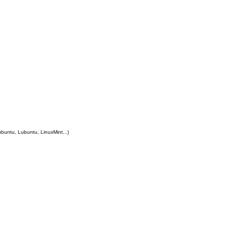
ubuntu, Lubuntu, LinuxMint...)