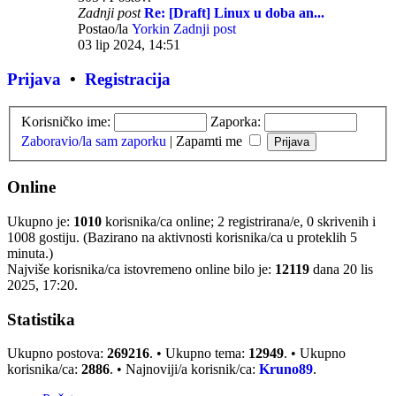
Zadnji post
Re: [Draft] Linux u doba an...
Postao/la
Yorkin
Zadnji post
03 lip 2024, 14:51
Prijava
•
Registracija
Korisničko ime:
Zaporka:
Zaboravio/la sam zaporku
|
Zapamti me
Online
Ukupno je:
1010
korisnika/ca online; 2 registrirana/e, 0 skrivenih i
1008 gostiju. (Bazirano na aktivnosti korisnika/ca u proteklih 5
minuta.)
Najviše korisnika/ca istovremeno online bilo je:
12119
dana 20 lis
2025, 17:20.
Statistika
Ukupno postova:
269216
. • Ukupno tema:
12949
. • Ukupno
korisnika/ca:
2886
. • Najnoviji/a korisnik/ca:
Kruno89
.