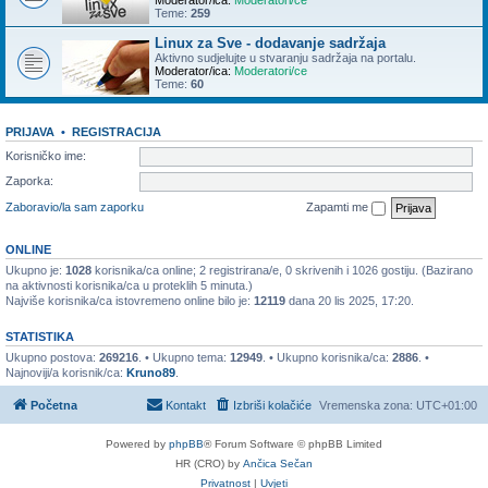
Moderator/ica:
Moderatori/ce
Teme:
259
Linux za Sve - dodavanje sadržaja
Aktivno sudjelujte u stvaranju sadržaja na portalu.
Moderator/ica:
Moderatori/ce
Teme:
60
PRIJAVA
•
REGISTRACIJA
Korisničko ime:
Zaporka:
Zaboravio/la sam zaporku
Zapamti me
ONLINE
Ukupno je:
1028
korisnika/ca online; 2 registrirana/e, 0 skrivenih i 1026 gostiju. (Bazirano
na aktivnosti korisnika/ca u proteklih 5 minuta.)
Najviše korisnika/ca istovremeno online bilo je:
12119
dana 20 lis 2025, 17:20.
STATISTIKA
Ukupno postova:
269216
. • Ukupno tema:
12949
. • Ukupno korisnika/ca:
2886
. •
Najnoviji/a korisnik/ca:
Kruno89
.
Početna
Kontakt
Izbriši kolačiće
Vremenska zona:
UTC+01:00
Powered by
phpBB
® Forum Software © phpBB Limited
HR (CRO) by
Ančica Sečan
Privatnost
|
Uvjeti