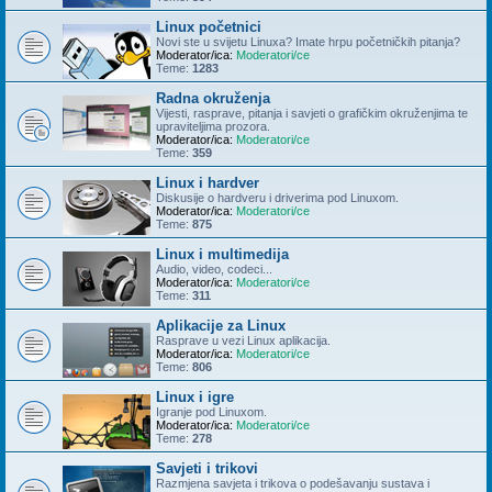
Linux početnici
Novi ste u svijetu Linuxa? Imate hrpu početničkih pitanja?
Moderator/ica:
Moderatori/ce
Teme:
1283
Radna okruženja
Vijesti, rasprave, pitanja i savjeti o grafičkim okruženjima te
upraviteljima prozora.
Moderator/ica:
Moderatori/ce
Teme:
359
Linux i hardver
Diskusije o hardveru i driverima pod Linuxom.
Moderator/ica:
Moderatori/ce
Teme:
875
Linux i multimedija
Audio, video, codeci...
Moderator/ica:
Moderatori/ce
Teme:
311
Aplikacije za Linux
Rasprave u vezi Linux aplikacija.
Moderator/ica:
Moderatori/ce
Teme:
806
Linux i igre
Igranje pod Linuxom.
Moderator/ica:
Moderatori/ce
Teme:
278
Savjeti i trikovi
Razmjena savjeta i trikova o podešavanju sustava i