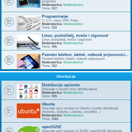
programa.
Moderator/ica:
Moderatori/ce
Teme:
267
Programiranje
C, C++, Java, PHP, Ruby...
Moderator/ica:
Moderatori/ce
Teme:
332
Linux, poslužitelj, mreže i sigurnost
Linux, poslužitelj, mreže i sigurnost
Moderator/ica:
Moderatori/ce
Teme:
395
Pametni telefoni, tableti, netbook prijenosnici...
Pametni telefoni, tableti, netbook prijenosnici...
Moderator/ica:
Moderatori/ce
Teme:
352
Distribucije
Distribucije općenito
Diskusije o raznim Linux distribucijama.
Moderator/ica:
Moderatori/ce
Teme:
305
Ubuntu
Diskusije usko vezane uz Ubuntu i srodne distribucije
(Kubuntu, Xubuntu, Lubuntu, LinuxMint...)
Moderator/ica:
Moderatori/ce
Teme:
1061
openSUSE
Diskusije usko vezane uz SUSE i openSUSE distribucije.