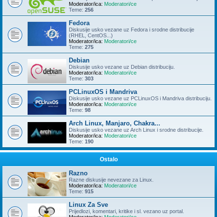
Moderator/ica:
Moderatori/ce
Teme:
256
Fedora
Diskusije usko vezane uz Fedora i srodne distribucije
(RHEL, CentOS...)
Moderator/ica:
Moderatori/ce
Teme:
275
Debian
Diskusije usko vezane uz Debian distribuciju.
Moderator/ica:
Moderatori/ce
Teme:
303
PCLinuxOS i Mandriva
Diskusije usko vezane uz PCLinuxOS i Mandriva distribuciju.
Moderator/ica:
Moderatori/ce
Teme:
98
Arch Linux, Manjaro, Chakra...
Diskusije usko vezane uz Arch Linux i srodne distribucije.
Moderator/ica:
Moderatori/ce
Teme:
190
Ostalo
Razno
Razne diskusije nevezane za Linux.
Moderator/ica:
Moderatori/ce
Teme:
915
Linux Za Sve
Prijedlozi, komentari, kritike i sl. vezano uz portal.