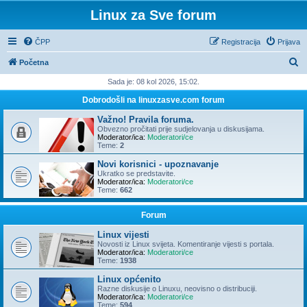
Linux za Sve forum
ČPP
Registracija
Prijava
P
Početna
r
Sada je: 08 kol 2026, 15:02.
e
Dobrodošli na linuxzasve.com forum
t
Važno! Pravila foruma.
r
Obvezno pročitati prije sudjelovanja u diskusijama.
Moderator/ica:
Moderatori/ce
a
Teme:
2
ž
Novi korisnici - upoznavanje
Ukratko se predstavite.
n
Moderator/ica:
Moderatori/ce
Teme:
662
i
k
Forum
Linux vijesti
Novosti iz Linux svijeta. Komentiranje vijesti s portala.
Moderator/ica:
Moderatori/ce
Teme:
1938
Linux općenito
Razne diskusije o Linuxu, neovisno o distribuciji.
Moderator/ica:
Moderatori/ce
Teme:
594