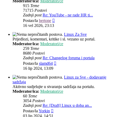
Moderator/ica:
Moderatori/ce
915
Teme
71715
Postovi
Zadnji post
Re: YouTube - ne rade HR ti...
Zadnji
Postao/la
bertone
post
16 vel 2026, 23:13
Linux Za Sve
Prijedlozi, komentari, kritike i sl. vezano uz portal.
Moderator/ica:
Moderatori/ce
259
Teme
8680
Postovi
Zadnji post
Re: Changelog foruma i portala
Zadnji
Postao/la
slamd64
post
16 lip 2024, 13:09
Linux za Sve - dodavanje
sadržaja
Aktivno sudjelujte u stvaranju sadržaja na portalu.
Moderator/ica:
Moderatori/ce
60
Teme
3054
Postovi
Zadnji post
Re: [Draft] Linux u doba an...
Zadnji
Postao/la
Yorkin
post
03 lip 2024, 14:51