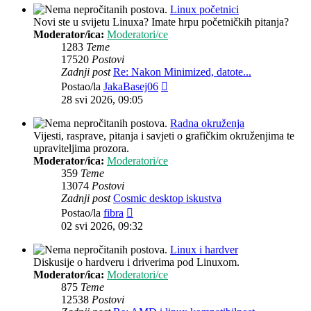
Linux početnici
Novi ste u svijetu Linuxa? Imate hrpu početničkih pitanja?
Moderator/ica:
Moderatori/ce
1283
Teme
17520
Postovi
Zadnji post
Re: Nakon Minimized, datote...
Zadnji
Postao/la
JakaBasej06
post
28 svi 2026, 09:05
Radna okruženja
Vijesti, rasprave, pitanja i savjeti o grafičkim okruženjima te
upraviteljima prozora.
Moderator/ica:
Moderatori/ce
359
Teme
13074
Postovi
Zadnji post
Cosmic desktop iskustva
Zadnji
Postao/la
fibra
post
02 svi 2026, 09:32
Linux i hardver
Diskusije o hardveru i driverima pod Linuxom.
Moderator/ica:
Moderatori/ce
875
Teme
12538
Postovi