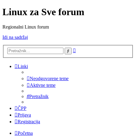
Linux za Sve forum
Regionalni Linux forum
Idi na sadržaj
Napredno
Pretražnik
pretraživanje
Linki
Neodgovorene teme
Aktivne teme
Pretražnik
ČPP
Prijava
Registracija
Početna