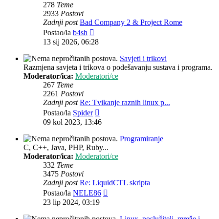
278
Teme
2933
Postovi
Zadnji post
Bad Company 2 & Project Rome
Zadnji
Postao/la
b4sh
post
13 sij 2026, 06:28
Savjeti i trikovi
Razmjena savjeta i trikova o podešavanju sustava i programa.
Moderator/ica:
Moderatori/ce
267
Teme
2261
Postovi
Zadnji post
Re: Tvikanje raznih linux p...
Zadnji
Postao/la
Spider
post
09 kol 2023, 13:46
Programiranje
C, C++, Java, PHP, Ruby...
Moderator/ica:
Moderatori/ce
332
Teme
3475
Postovi
Zadnji post
Re: LiquidCTL skripta
Zadnji
Postao/la
NELE86
post
23 lip 2024, 03:19
Linux, poslužitelj, mreže i