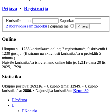
Prijava
•
Registracija
Korisničko ime:
Zaporka:
Zaboravio/la sam zaporku
|
Zapamti me
Online
Ukupno su:
1233
korisnika/ce online; 3 registrirana/e, 0 skrivenih i
1230 gostiju. (Bazirano na aktivnosti korisnika/ca u proteklih 5
minuta.)
Najviše korisnika/ca istovremeno online bilo je:
12119
dana 20 lis
2025, 17:20.
Statistika
Ukupno postova:
269216
. • Ukupno tema:
12949
. • Ukupno
korisnika/ca:
2886
. • Najnoviji/a korisnik/ca:
Kruno89
.
Početna
Kontakt