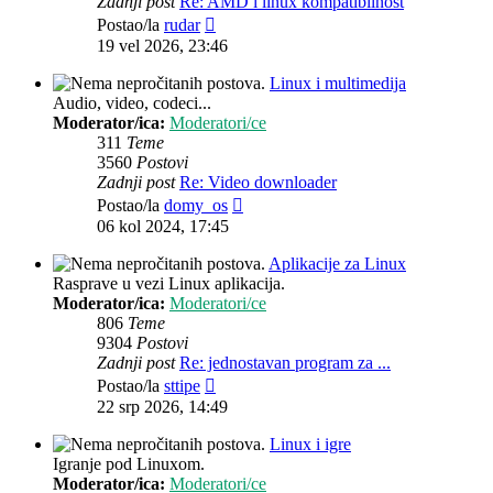
Zadnji post
Re: AMD i linux kompatibilnost
Zadnji
Postao/la
rudar
post
19 vel 2026, 23:46
Linux i multimedija
Audio, video, codeci...
Moderator/ica:
Moderatori/ce
311
Teme
3560
Postovi
Zadnji post
Re: Video downloader
Zadnji
Postao/la
domy_os
post
06 kol 2024, 17:45
Aplikacije za Linux
Rasprave u vezi Linux aplikacija.
Moderator/ica:
Moderatori/ce
806
Teme
9304
Postovi
Zadnji post
Re: jednostavan program za ...
Zadnji
Postao/la
sttipe
post
22 srp 2026, 14:49
Linux i igre
Igranje pod Linuxom.
Moderator/ica:
Moderatori/ce