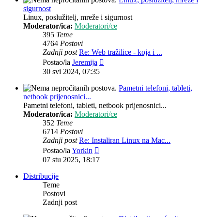
sigurnost
Linux, poslužitelj, mreže i sigurnost
Moderator/ica:
Moderatori/ce
395
Teme
4764
Postovi
Zadnji post
Re: Web tražilice - koja i ...
Zadnji
Postao/la
Jeremija
post
30 svi 2024, 07:35
Pametni telefoni, tableti,
netbook prijenosnici...
Pametni telefoni, tableti, netbook prijenosnici...
Moderator/ica:
Moderatori/ce
352
Teme
6714
Postovi
Zadnji post
Re: Instaliran Linux na Mac...
Zadnji
Postao/la
Yorkin
post
07 stu 2025, 18:17
Distribucije
Teme
Postovi
Zadnji post