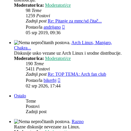
Moderator/ica:
Moderatori/ce
98
Teme
1259
Postovi
Zadnji post
Re: Pitanje za mmc/sd čitač...
Zadnji
Postao/la
andrijano
post
05 srp 2019, 09:36
Arch Linux, Manjaro,
Chakra...
Diskusije usko vezane uz Arch Linux i srodne distribucije.
Moderator/ica:
Moderatori/ce
190
Teme
5411
Postovi
Zadnji post
Re: TOP TEMA: Arch fan club
Zadnji
Postao/la
bikerbj
post
02 srp 2026, 17:44
Ostalo
Teme
Postovi
Zadnji post
Razno
Razne diskusije nevezane za Linux.