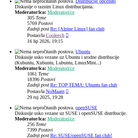
Distribucije općenito
Diskusije o raznim Linux distribucijama.
Moderator/ica:
Moderatori/ce
305
Teme
5769
Postovi
Zadnji post
Re: [Alpine Linux] fan club
Zadnji
Postao/la
Cooleech
post
16 lip 2026, 19:15
Ubuntu
Diskusije usko vezane uz Ubuntu i srodne distribucije
(Kubuntu, Xubuntu, Lubuntu, LinuxMint...)
Moderator/ica:
Moderatori/ce
1061
Teme
18396
Postovi
Zadnji post
Re: TOP TEMA: Ubuntu fan club
Zadnji
Postao/la
NoMaam
post
29 ruj 2025, 19:28
openSUSE
Diskusije usko vezane uz SUSE i openSUSE distribucije.
Moderator/ica:
Moderatori/ce
256
Teme
7399
Postovi
Zadnji post
Re: SUSE/openSUSE fan club!