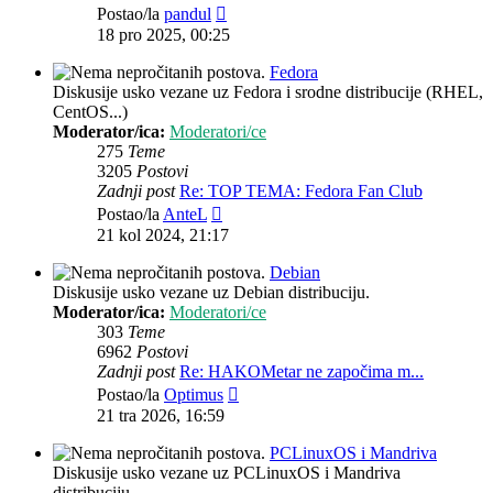
Zadnji
Postao/la
pandul
post
18 pro 2025, 00:25
Fedora
Diskusije usko vezane uz Fedora i srodne distribucije (RHEL,
CentOS...)
Moderator/ica:
Moderatori/ce
275
Teme
3205
Postovi
Zadnji post
Re: TOP TEMA: Fedora Fan Club
Zadnji
Postao/la
AnteL
post
21 kol 2024, 21:17
Debian
Diskusije usko vezane uz Debian distribuciju.
Moderator/ica:
Moderatori/ce
303
Teme
6962
Postovi
Zadnji post
Re: HAKOMetar ne započima m...
Zadnji
Postao/la
Optimus
post
21 tra 2026, 16:59
PCLinuxOS i Mandriva
Diskusije usko vezane uz PCLinuxOS i Mandriva
distribuciju.