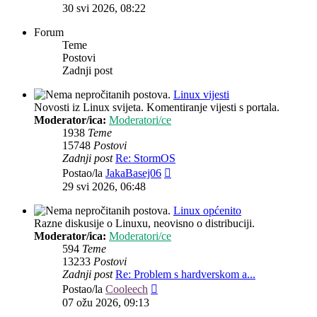
post
30 svi 2026, 08:22
Forum
Teme
Postovi
Zadnji post
Linux vijesti
Novosti iz Linux svijeta. Komentiranje vijesti s portala.
Moderator/ica:
Moderatori/ce
1938
Teme
15748
Postovi
Zadnji post
Re: StormOS
Zadnji
Postao/la
JakaBasej06
post
29 svi 2026, 06:48
Linux općenito
Razne diskusije o Linuxu, neovisno o distribuciji.
Moderator/ica:
Moderatori/ce
594
Teme
13233
Postovi
Zadnji post
Re: Problem s hardverskom a...
Zadnji
Postao/la
Cooleech
post
07 ožu 2026, 09:13