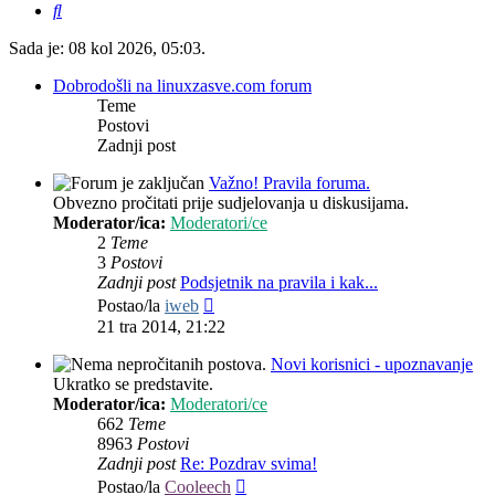
Pretražnik
Sada je: 08 kol 2026, 05:03.
Dobrodošli na linuxzasve.com forum
Teme
Postovi
Zadnji post
Važno! Pravila foruma.
Obvezno pročitati prije sudjelovanja u diskusijama.
Moderator/ica:
Moderatori/ce
2
Teme
3
Postovi
Zadnji post
Podsjetnik na pravila i kak...
Zadnji
Postao/la
iweb
post
21 tra 2014, 21:22
Novi korisnici - upoznavanje
Ukratko se predstavite.
Moderator/ica:
Moderatori/ce
662
Teme
8963
Postovi
Zadnji post
Re: Pozdrav svima!
Zadnji
Postao/la
Cooleech