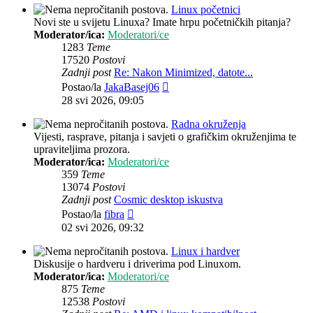
Linux početnici
Novi ste u svijetu Linuxa? Imate hrpu početničkih pitanja?
Moderator/ica:
Moderatori/ce
1283
Teme
17520
Postovi
Zadnji post
Re: Nakon Minimized, datote...
Zadnji
Postao/la
JakaBasej06
post
28 svi 2026, 09:05
Radna okruženja
Vijesti, rasprave, pitanja i savjeti o grafičkim okruženjima te
upraviteljima prozora.
Moderator/ica:
Moderatori/ce
359
Teme
13074
Postovi
Zadnji post
Cosmic desktop iskustva
Zadnji
Postao/la
fibra
post
02 svi 2026, 09:32
Linux i hardver
Diskusije o hardveru i driverima pod Linuxom.
Moderator/ica:
Moderatori/ce
875
Teme
12538
Postovi