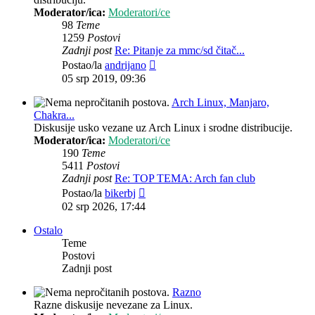
Moderator/ica:
Moderatori/ce
98
Teme
1259
Postovi
Zadnji post
Re: Pitanje za mmc/sd čitač...
Zadnji
Postao/la
andrijano
post
05 srp 2019, 09:36
Arch Linux, Manjaro,
Chakra...
Diskusije usko vezane uz Arch Linux i srodne distribucije.
Moderator/ica:
Moderatori/ce
190
Teme
5411
Postovi
Zadnji post
Re: TOP TEMA: Arch fan club
Zadnji
Postao/la
bikerbj
post
02 srp 2026, 17:44
Ostalo
Teme
Postovi
Zadnji post
Razno
Razne diskusije nevezane za Linux.