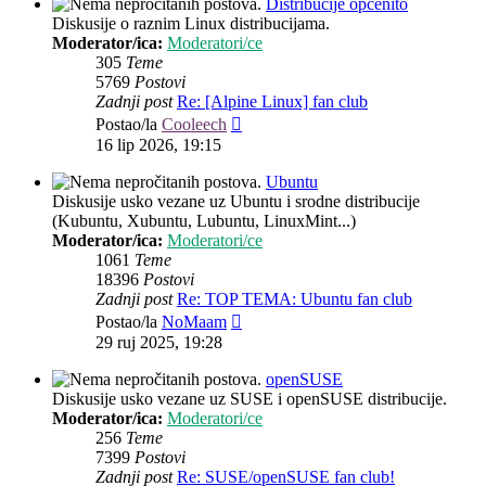
Distribucije općenito
Diskusije o raznim Linux distribucijama.
Moderator/ica:
Moderatori/ce
305
Teme
5769
Postovi
Zadnji post
Re: [Alpine Linux] fan club
Zadnji
Postao/la
Cooleech
post
16 lip 2026, 19:15
Ubuntu
Diskusije usko vezane uz Ubuntu i srodne distribucije
(Kubuntu, Xubuntu, Lubuntu, LinuxMint...)
Moderator/ica:
Moderatori/ce
1061
Teme
18396
Postovi
Zadnji post
Re: TOP TEMA: Ubuntu fan club
Zadnji
Postao/la
NoMaam
post
29 ruj 2025, 19:28
openSUSE
Diskusije usko vezane uz SUSE i openSUSE distribucije.
Moderator/ica:
Moderatori/ce
256
Teme
7399
Postovi
Zadnji post
Re: SUSE/openSUSE fan club!