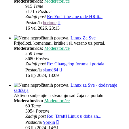
Moderator/ica:
Moderatori/ce
915
Teme
71715
Postovi
Zadnji post
Re: YouTube - ne rade HR ti...
Zadnji
Postao/la
bertone
post
16 vel 2026, 23:13
Linux Za Sve
Prijedlozi, komentari, kritike i sl. vezano uz portal.
Moderator/ica:
Moderatori/ce
259
Teme
8680
Postovi
Zadnji post
Re: Changelog foruma i portala
Zadnji
Postao/la
slamd64
post
16 lip 2024, 13:09
Linux za Sve - dodavanje
sadržaja
Aktivno sudjelujte u stvaranju sadržaja na portalu.
Moderator/ica:
Moderatori/ce
60
Teme
3054
Postovi
Zadnji post
Re: [Draft] Linux u doba an...
Zadnji
Postao/la
Yorkin
post
03 lip 2024, 14:51