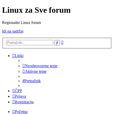
Linux za Sve forum
Regionalni Linux forum
Idi na sadržaj
Napredno
Pretražnik
pretraživanje
Linki
Neodgovorene teme
Aktivne teme
Pretražnik
ČPP
Prijava
Registracija
Početna