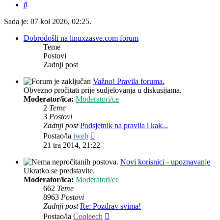
Pretražnik
Sada je: 07 kol 2026, 02:25.
Dobrodošli na linuxzasve.com forum
Teme
Postovi
Zadnji post
Važno! Pravila foruma.
Obvezno pročitati prije sudjelovanja u diskusijama.
Moderator/ica:
Moderatori/ce
2
Teme
3
Postovi
Zadnji post
Podsjetnik na pravila i kak...
Zadnji
Postao/la
iweb
post
21 tra 2014, 21:22
Novi korisnici - upoznavanje
Ukratko se predstavite.
Moderator/ica:
Moderatori/ce
662
Teme
8963
Postovi
Zadnji post
Re: Pozdrav svima!
Zadnji
Postao/la
Cooleech