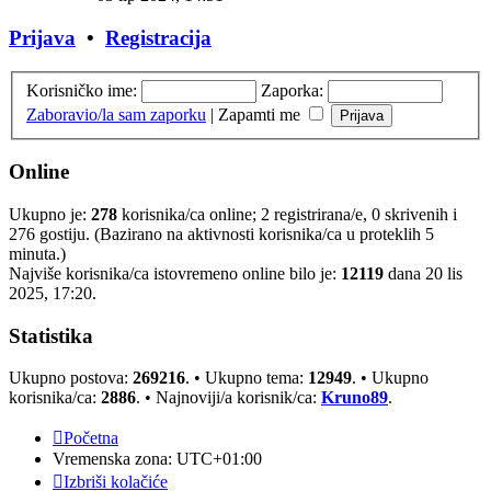
Prijava
•
Registracija
Korisničko ime:
Zaporka:
Zaboravio/la sam zaporku
|
Zapamti me
Online
Ukupno je:
278
korisnika/ca online; 2 registrirana/e, 0 skrivenih i
276 gostiju. (Bazirano na aktivnosti korisnika/ca u proteklih 5
minuta.)
Najviše korisnika/ca istovremeno online bilo je:
12119
dana 20 lis
2025, 17:20.
Statistika
Ukupno postova:
269216
. • Ukupno tema:
12949
. • Ukupno
korisnika/ca:
2886
. • Najnoviji/a korisnik/ca:
Kruno89
.
Početna
Vremenska zona:
UTC+01:00
Izbriši kolačiće