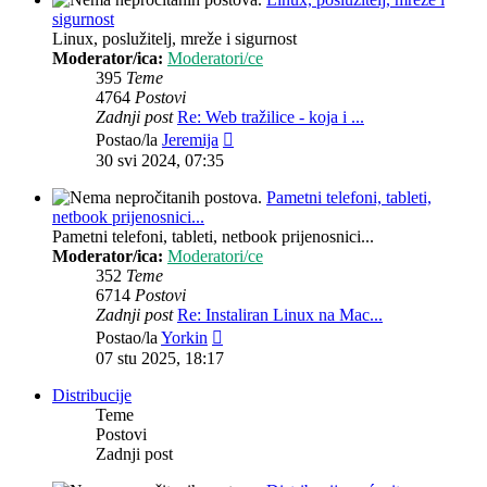
sigurnost
Linux, poslužitelj, mreže i sigurnost
Moderator/ica:
Moderatori/ce
395
Teme
4764
Postovi
Zadnji post
Re: Web tražilice - koja i ...
Zadnji
Postao/la
Jeremija
post
30 svi 2024, 07:35
Pametni telefoni, tableti,
netbook prijenosnici...
Pametni telefoni, tableti, netbook prijenosnici...
Moderator/ica:
Moderatori/ce
352
Teme
6714
Postovi
Zadnji post
Re: Instaliran Linux na Mac...
Zadnji
Postao/la
Yorkin
post
07 stu 2025, 18:17
Distribucije
Teme
Postovi
Zadnji post