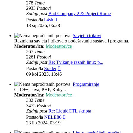
278
Teme
2933
Postovi
Zadnji post
Bad Company 2 & Project Rome
Zadnji
Postao/la
b4sh
post
13 sij 2026, 06:28
Savjeti i trikovi
Razmjena savjeta i trikova o podešavanju sustava i programa.
Moderator/ica:
Moderatori/ce
267
Teme
2261
Postovi
Zadnji post
Re: Tvikanje raznih linux p...
Zadnji
Postao/la
Spider
post
09 kol 2023, 13:46
Programiranje
C, C++, Java, PHP, Ruby...
Moderator/ica:
Moderatori/ce
332
Teme
3475
Postovi
Zadnji post
Re: LiquidCTL skripta
Zadnji
Postao/la
NELE86
post
23 lip 2024, 03:19
Linux, poslužitelj, mreže i