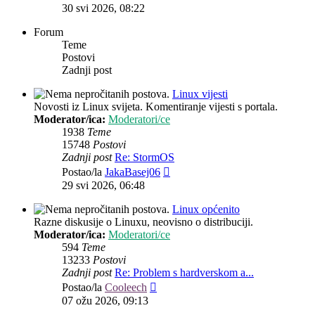
post
30 svi 2026, 08:22
Forum
Teme
Postovi
Zadnji post
Linux vijesti
Novosti iz Linux svijeta. Komentiranje vijesti s portala.
Moderator/ica:
Moderatori/ce
1938
Teme
15748
Postovi
Zadnji post
Re: StormOS
Zadnji
Postao/la
JakaBasej06
post
29 svi 2026, 06:48
Linux općenito
Razne diskusije o Linuxu, neovisno o distribuciji.
Moderator/ica:
Moderatori/ce
594
Teme
13233
Postovi
Zadnji post
Re: Problem s hardverskom a...
Zadnji
Postao/la
Cooleech
post
07 ožu 2026, 09:13