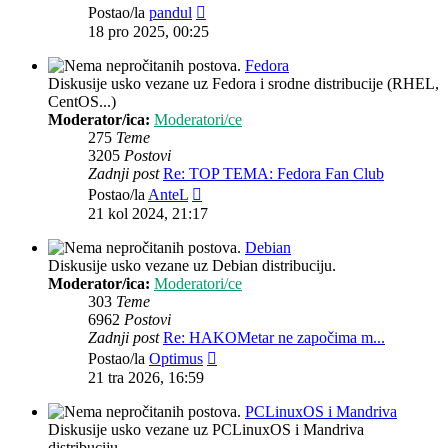
Zadnji
Postao/la
pandul
post
18 pro 2025, 00:25
Fedora
Diskusije usko vezane uz Fedora i srodne distribucije (RHEL,
CentOS...)
Moderator/ica:
Moderatori/ce
275
Teme
3205
Postovi
Zadnji post
Re: TOP TEMA: Fedora Fan Club
Zadnji
Postao/la
AnteL
post
21 kol 2024, 21:17
Debian
Diskusije usko vezane uz Debian distribuciju.
Moderator/ica:
Moderatori/ce
303
Teme
6962
Postovi
Zadnji post
Re: HAKOMetar ne započima m...
Zadnji
Postao/la
Optimus
post
21 tra 2026, 16:59
PCLinuxOS i Mandriva
Diskusije usko vezane uz PCLinuxOS i Mandriva
distribuciju.