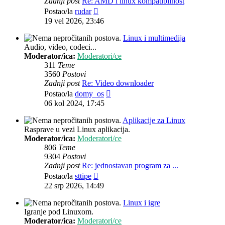
Zadnji post
Re: AMD i linux kompatibilnost
Zadnji
Postao/la
rudar
post
19 vel 2026, 23:46
Linux i multimedija
Audio, video, codeci...
Moderator/ica:
Moderatori/ce
311
Teme
3560
Postovi
Zadnji post
Re: Video downloader
Zadnji
Postao/la
domy_os
post
06 kol 2024, 17:45
Aplikacije za Linux
Rasprave u vezi Linux aplikacija.
Moderator/ica:
Moderatori/ce
806
Teme
9304
Postovi
Zadnji post
Re: jednostavan program za ...
Zadnji
Postao/la
sttipe
post
22 srp 2026, 14:49
Linux i igre
Igranje pod Linuxom.
Moderator/ica:
Moderatori/ce