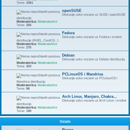
Teme:
1061
openSUSE
Diskusije usko vezane uz SUSE i openSUSE
distribucije.
Moderator/ica:
Moderatori/ce
Teme:
256
Fedora
Diskusije usko vezane uz Fedora i srodne
distribucije (RHEL, CentOS...)
Moderator/ica:
Moderatori/ce
Teme:
275
Debian
Diskusije usko vezane uz Debian distribuciju.
Moderator/ica:
Moderatori/ce
Teme:
303
PCLinuxOS i Mandriva
Diskusije usko vezane uz PCLinuxOS i
Mandriva distribuciju.
Moderator/ica:
Moderatori/ce
Teme:
98
Arch Linux, Manjaro, Chakra...
Diskusije usko vezane uz Arch Linux i srodne
distribucije.
Moderator/ica:
Moderatori/ce
Teme:
190
Ostalo
Razno