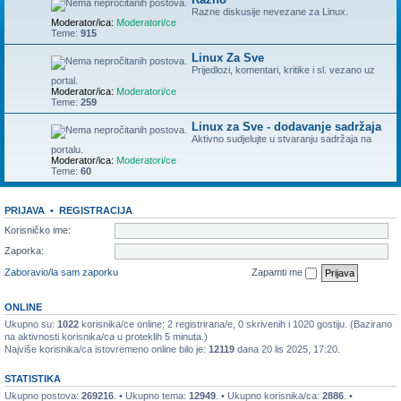
Razne diskusije nevezane za Linux.
Moderator/ica:
Moderatori/ce
Teme:
915
Linux Za Sve
Prijedlozi, komentari, kritike i sl. vezano uz
portal.
Moderator/ica:
Moderatori/ce
Teme:
259
Linux za Sve - dodavanje sadržaja
Aktivno sudjelujte u stvaranju sadržaja na
portalu.
Moderator/ica:
Moderatori/ce
Teme:
60
PRIJAVA
•
REGISTRACIJA
Korisničko ime:
Zaporka:
Zaboravio/la sam zaporku
Zapamti me
ONLINE
Ukupno su:
1022
korisnika/ce online; 2 registrirana/e, 0 skrivenih i 1020 gostiju. (Bazirano
na aktivnosti korisnika/ca u proteklih 5 minuta.)
Najviše korisnika/ca istovremeno online bilo je:
12119
dana 20 lis 2025, 17:20.
STATISTIKA
Ukupno postova:
269216
. • Ukupno tema:
12949
. • Ukupno korisnika/ca:
2886
. •