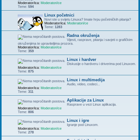
Moderator/ica:
Moderatori/ce
Teme:
594
Linux početnici
Novi ste u svijetu Linuxa? Imate hrpu početničkih pitanja?
Moderator/ica:
Moderatori/ce
Teme:
1283
Radna okruženja
Vijesti, rasprave, pitanja i savjeti o grafičkim
okruženjima te upraviteljima prozora.
Moderator/ica:
Moderatori/ce
Teme:
359
Linux i hardver
Diskusije o hardveru i driverima pod Linuxom.
Moderator/ica:
Moderatori/ce
Teme:
875
Linux i multimedija
Audio, video, codeci...
Moderator/ica:
Moderatori/ce
Teme:
311
Aplikacije za Linux
Rasprave u vezi Linux aplikacija.
Moderator/ica:
Moderatori/ce
Teme:
806
Linux i igre
Igranje pod Linuxom.
Moderator/ica:
Moderatori/ce
Teme:
278