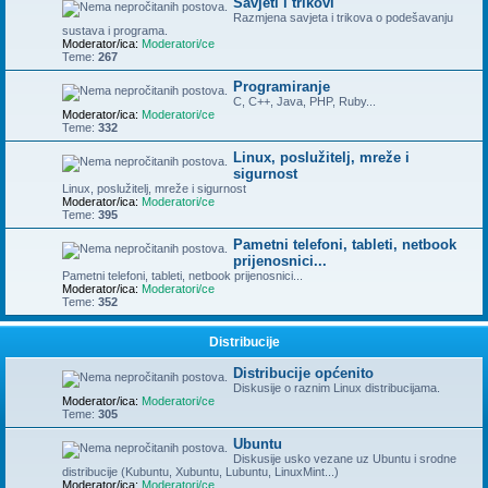
Savjeti i trikovi
Razmjena savjeta i trikova o podešavanju
sustava i programa.
Moderator/ica:
Moderatori/ce
Teme:
267
Programiranje
C, C++, Java, PHP, Ruby...
Moderator/ica:
Moderatori/ce
Teme:
332
Linux, poslužitelj, mreže i
sigurnost
Linux, poslužitelj, mreže i sigurnost
Moderator/ica:
Moderatori/ce
Teme:
395
Pametni telefoni, tableti, netbook
prijenosnici...
Pametni telefoni, tableti, netbook prijenosnici...
Moderator/ica:
Moderatori/ce
Teme:
352
Distribucije
Distribucije općenito
Diskusije o raznim Linux distribucijama.
Moderator/ica:
Moderatori/ce
Teme:
305
Ubuntu
Diskusije usko vezane uz Ubuntu i srodne
distribucije (Kubuntu, Xubuntu, Lubuntu, LinuxMint...)
Moderator/ica:
Moderatori/ce