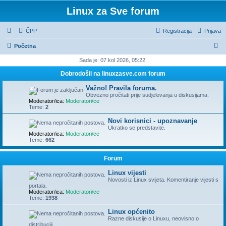
Linux za Sve forum
ČPP
Registracija
Prijava
P
Početna
r
Sada je: 07 kol 2026, 05:22.
e
Dobrodošli na linuxzasve.com forum
t
Važno! Pravila foruma.
r
Obvezno pročitati prije sudjelovanja u diskusijama.
Moderator/ica:
Moderatori/ce
a
Teme:
2
ž
Novi korisnici - upoznavanje
Ukratko se predstavite.
n
Moderator/ica:
Moderatori/ce
Teme:
662
i
k
Forum
Linux vijesti
Novosti iz Linux svijeta. Komentiranje vijesti s
portala.
Moderator/ica:
Moderatori/ce
Teme:
1938
Linux općenito
Razne diskusije o Linuxu, neovisno o
distribuciji.