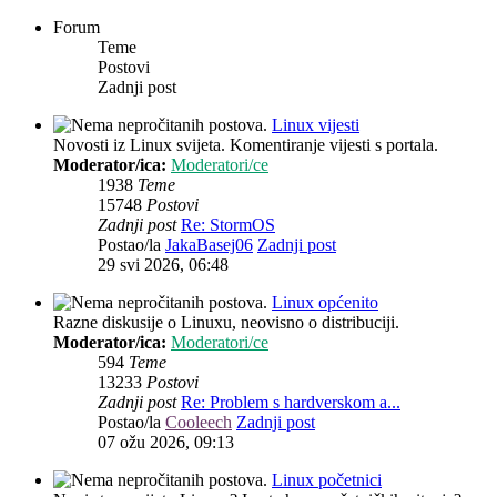
Forum
Teme
Postovi
Zadnji post
Linux vijesti
Novosti iz Linux svijeta. Komentiranje vijesti s portala.
Moderator/ica:
Moderatori/ce
1938
Teme
15748
Postovi
Zadnji post
Re: StormOS
Postao/la
JakaBasej06
Zadnji post
29 svi 2026, 06:48
Linux općenito
Razne diskusije o Linuxu, neovisno o distribuciji.
Moderator/ica:
Moderatori/ce
594
Teme
13233
Postovi
Zadnji post
Re: Problem s hardverskom a...
Postao/la
Cooleech
Zadnji post
07 ožu 2026, 09:13
Linux početnici