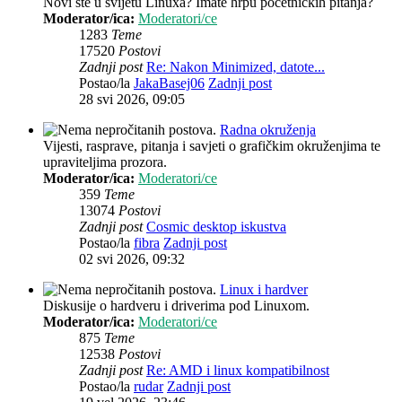
Novi ste u svijetu Linuxa? Imate hrpu početničkih pitanja?
Moderator/ica:
Moderatori/ce
1283
Teme
17520
Postovi
Zadnji post
Re: Nakon Minimized, datote...
Postao/la
JakaBasej06
Zadnji post
28 svi 2026, 09:05
Radna okruženja
Vijesti, rasprave, pitanja i savjeti o grafičkim okruženjima te
upraviteljima prozora.
Moderator/ica:
Moderatori/ce
359
Teme
13074
Postovi
Zadnji post
Cosmic desktop iskustva
Postao/la
fibra
Zadnji post
02 svi 2026, 09:32
Linux i hardver
Diskusije o hardveru i driverima pod Linuxom.
Moderator/ica:
Moderatori/ce
875
Teme
12538
Postovi
Zadnji post
Re: AMD i linux kompatibilnost
Postao/la
rudar
Zadnji post