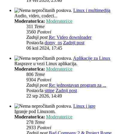
19 vel 2026, 23:46
Linux i multimedija
Audio, video, codeci...
Moderator/ica:
Moderatori/ce
311
Teme
3560
Postovi
Zadnji post
Re: Video downloader
Postao/la
domy_os
Zadnji post
06 kol 2024, 17:45
Aplikacije za Linux
Rasprave u vezi Linux aplikacija.
Moderator/ica:
Moderatori/ce
806
Teme
9304
Postovi
Zadnji post
Re: jednostavan program za ...
Postao/la
sttipe
Zadnji post
22 srp 2026, 14:49
Linux i igre
Igranje pod Linuxom.
Moderator/ica:
Moderatori/ce
278
Teme
2933
Postovi
Zadnji post
Bad Company 2 & Project Rome