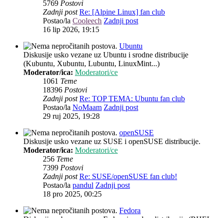
5769
Postovi
Zadnji post
Re: [Alpine Linux] fan club
Postao/la
Cooleech
Zadnji post
16 lip 2026, 19:15
Ubuntu
Diskusije usko vezane uz Ubuntu i srodne distribucije
(Kubuntu, Xubuntu, Lubuntu, LinuxMint...)
Moderator/ica:
Moderatori/ce
1061
Teme
18396
Postovi
Zadnji post
Re: TOP TEMA: Ubuntu fan club
Postao/la
NoMaam
Zadnji post
29 ruj 2025, 19:28
openSUSE
Diskusije usko vezane uz SUSE i openSUSE distribucije.
Moderator/ica:
Moderatori/ce
256
Teme
7399
Postovi
Zadnji post
Re: SUSE/openSUSE fan club!
Postao/la
pandul
Zadnji post
18 pro 2025, 00:25
Fedora