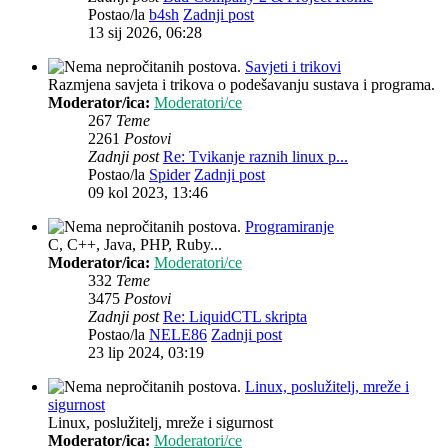
Postao/la
b4sh
Zadnji post
13 sij 2026, 06:28
Savjeti i trikovi
Razmjena savjeta i trikova o podešavanju sustava i programa.
Moderator/ica:
Moderatori/ce
267
Teme
2261
Postovi
Zadnji post
Re: Tvikanje raznih linux p...
Postao/la
Spider
Zadnji post
09 kol 2023, 13:46
Programiranje
C, C++, Java, PHP, Ruby...
Moderator/ica:
Moderatori/ce
332
Teme
3475
Postovi
Zadnji post
Re: LiquidCTL skripta
Postao/la
NELE86
Zadnji post
23 lip 2024, 03:19
Linux, poslužitelj, mreže i
sigurnost
Linux, poslužitelj, mreže i sigurnost
Moderator/ica:
Moderatori/ce