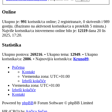
Online
Ukupno je:
991
korisnik/ca online; 2 registrirana/e, 0 skrivenih i 989
gostiju. (Bazirano na aktivnosti korisnika/ca u proteklih 5 minuta.)
Najviše korisnika/ca istovremeno online bilo je:
12119
dana 20 lis
2025, 17:20.
Statistika
Ukupno postova:
269216
. • Ukupno tema:
12949
. • Ukupno
korisnika/ca:
2886
. • Najnoviji/a korisnik/ca:
Kruno89
.
Početna
Kontakt
Vremenska zona:
UTC+01:00
Izbriši kolačiće
Vremenska zona:
UTC+01:00
Izbriši kolačiće
Kontakt
Powered by
phpBB
® Forum Software © phpBB Limited
HR (CRO) by
Ančica Sečan