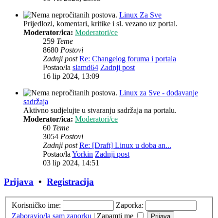
Linux Za Sve
Prijedlozi, komentari, kritike i sl. vezano uz portal.
Moderator/ica:
Moderatori/ce
259
Teme
8680
Postovi
Zadnji post
Re: Changelog foruma i portala
Postao/la
slamd64
Zadnji post
16 lip 2024, 13:09
Linux za Sve - dodavanje
sadržaja
Aktivno sudjelujte u stvaranju sadržaja na portalu.
Moderator/ica:
Moderatori/ce
60
Teme
3054
Postovi
Zadnji post
Re: [Draft] Linux u doba an...
Postao/la
Yorkin
Zadnji post
03 lip 2024, 14:51
Prijava
•
Registracija
Korisničko ime:
Zaporka:
Zaboravio/la sam zaporku
|
Zapamti me