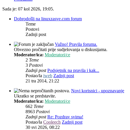
Sada je: 07 kol 2026, 19:05.
Dobrodošli na linuxzasve.com forum
Teme
Postovi
Zadnji post
Važno! Pravila foruma.
Obvezno pročitati prije sudjelovanja u diskusijama.
Moderator/ica:
Moderatori/ce
2
Teme
3
Postovi
Zadnji post
Podsjetnik na pravila i kak...
Postao/la
iweb
Zadnji post
21 tra 2014, 21:22
Novi korisnici - upoznavanje
Ukratko se predstavite.
Moderator/ica:
Moderatori/ce
662
Teme
8963
Postovi
Zadnji post
Re: Pozdrav svima!
Postao/la
Cooleech
Zadnji post
30 svi 2026, 08:22