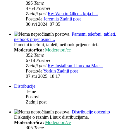
395
Teme
4764
Postovi
Zadnji post
Re: Web tražilice - koja i ...
Postao/la
Jeremija
Zadnji post
30 svi 2024, 07:35
Pametni telefoni, tableti,
netbook prijenosnici...
Pametni telefoni, tableti, netbook prijenosnici...
Moderator/ica:
Moderatori/ce
352
Teme
6714
Postovi
Zadnji post
Re: Instaliran Linux na Mac...
Postao/la
Yorkin
Zadnji post
07 stu 2025, 18:17
Distribucije
Teme
Postovi
Zadnji post
Distribucije općenito
Diskusije o raznim Linux distribucijama.
Moderator/ica:
Moderatori/ce
305
Teme