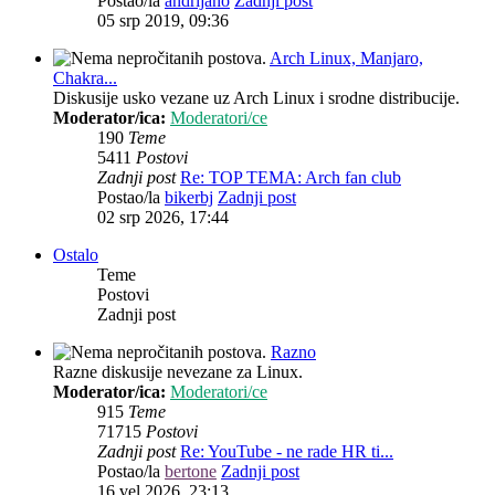
Postao/la
andrijano
Zadnji post
05 srp 2019, 09:36
Arch Linux, Manjaro,
Chakra...
Diskusije usko vezane uz Arch Linux i srodne distribucije.
Moderator/ica:
Moderatori/ce
190
Teme
5411
Postovi
Zadnji post
Re: TOP TEMA: Arch fan club
Postao/la
bikerbj
Zadnji post
02 srp 2026, 17:44
Ostalo
Teme
Postovi
Zadnji post
Razno
Razne diskusije nevezane za Linux.
Moderator/ica:
Moderatori/ce
915
Teme
71715
Postovi
Zadnji post
Re: YouTube - ne rade HR ti...
Postao/la
bertone
Zadnji post
16 vel 2026, 23:13