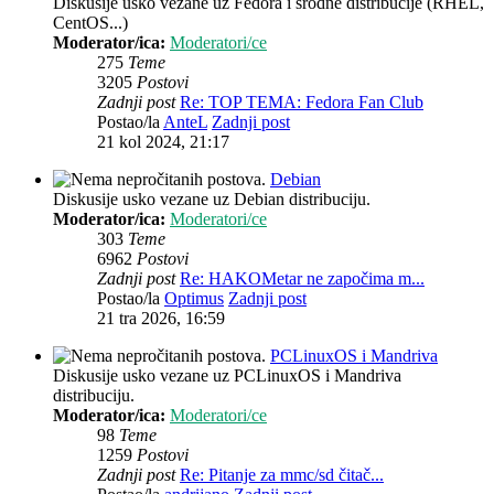
Diskusije usko vezane uz Fedora i srodne distribucije (RHEL,
CentOS...)
Moderator/ica:
Moderatori/ce
275
Teme
3205
Postovi
Zadnji post
Re: TOP TEMA: Fedora Fan Club
Postao/la
AnteL
Zadnji post
21 kol 2024, 21:17
Debian
Diskusije usko vezane uz Debian distribuciju.
Moderator/ica:
Moderatori/ce
303
Teme
6962
Postovi
Zadnji post
Re: HAKOMetar ne započima m...
Postao/la
Optimus
Zadnji post
21 tra 2026, 16:59
PCLinuxOS i Mandriva
Diskusije usko vezane uz PCLinuxOS i Mandriva
distribuciju.
Moderator/ica:
Moderatori/ce
98
Teme
1259
Postovi
Zadnji post
Re: Pitanje za mmc/sd čitač...