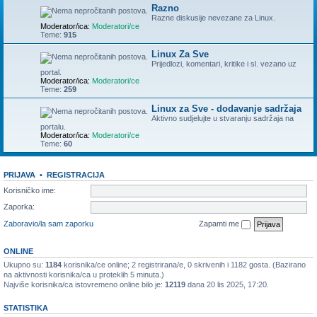
Razno
Razne diskusije nevezane za Linux.
Moderator/ica:
Moderatori/ce
Teme:
915
Linux Za Sve
Prijedlozi, komentari, kritike i sl. vezano uz
portal.
Moderator/ica:
Moderatori/ce
Teme:
259
Linux za Sve - dodavanje sadržaja
Aktivno sudjelujte u stvaranju sadržaja na
portalu.
Moderator/ica:
Moderatori/ce
Teme:
60
PRIJAVA
•
REGISTRACIJA
Korisničko ime:
Zaporka:
Zaboravio/la sam zaporku
Zapamti me
ONLINE
Ukupno su:
1184
korisnika/ce online; 2 registrirana/e, 0 skrivenih i 1182 gosta. (Bazirano
na aktivnosti korisnika/ca u proteklih 5 minuta.)
Najviše korisnika/ca istovremeno online bilo je:
12119
dana 20 lis 2025, 17:20.
STATISTIKA