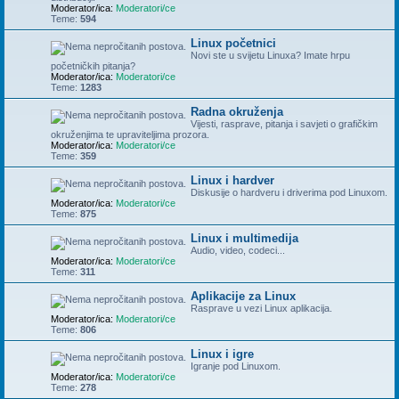
Moderator/ica:
Moderatori/ce
Teme:
594
Linux početnici
Novi ste u svijetu Linuxa? Imate hrpu
početničkih pitanja?
Moderator/ica:
Moderatori/ce
Teme:
1283
Radna okruženja
Vijesti, rasprave, pitanja i savjeti o grafičkim
okruženjima te upraviteljima prozora.
Moderator/ica:
Moderatori/ce
Teme:
359
Linux i hardver
Diskusije o hardveru i driverima pod Linuxom.
Moderator/ica:
Moderatori/ce
Teme:
875
Linux i multimedija
Audio, video, codeci...
Moderator/ica:
Moderatori/ce
Teme:
311
Aplikacije za Linux
Rasprave u vezi Linux aplikacija.
Moderator/ica:
Moderatori/ce
Teme:
806
Linux i igre
Igranje pod Linuxom.
Moderator/ica:
Moderatori/ce
Teme:
278