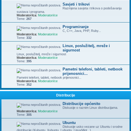
Savjeti i trikovi
Razmjena savjeta i trikova o podešavanju
sustava i programa.
Moderator/ica:
Moderatori/ce
Teme:
267
Programiranje
C, C++, Java, PHP, Ruby...
Moderator/ica:
Moderatori/ce
Teme:
332
Linux, poslužitelj, mreže i
sigurnost
Linux, poslužitelj, mreže i sigurnost
Moderator/ica:
Moderatori/ce
Teme:
395
Pametni telefoni, tableti, netbook
prijenosnici...
Pametni telefoni, tableti, netbook prijenosnici...
Moderator/ica:
Moderatori/ce
Teme:
352
Distribucije
Distribucije općenito
Diskusije o raznim Linux distribucijama.
Moderator/ica:
Moderatori/ce
Teme:
305
Ubuntu
Diskusije usko vezane uz Ubuntu i srodne
distribucije (Kubuntu, Xubuntu, Lubuntu, LinuxMint...)