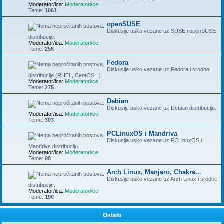
Moderator/ica:
Moderatori/ce
Teme:
1061
openSUSE
Diskusije usko vezane uz SUSE i openSUSE
distribucije.
Moderator/ica:
Moderatori/ce
Teme:
256
Fedora
Diskusije usko vezane uz Fedora i srodne
distribucije (RHEL, CentOS...)
Moderator/ica:
Moderatori/ce
Teme:
275
Debian
Diskusije usko vezane uz Debian distribuciju.
Moderator/ica:
Moderatori/ce
Teme:
303
PCLinuxOS i Mandriva
Diskusije usko vezane uz PCLinuxOS i
Mandriva distribuciju.
Moderator/ica:
Moderatori/ce
Teme:
98
Arch Linux, Manjaro, Chakra...
Diskusije usko vezane uz Arch Linux i srodne
distribucije.
Moderator/ica:
Moderatori/ce
Teme:
190
Ostalo