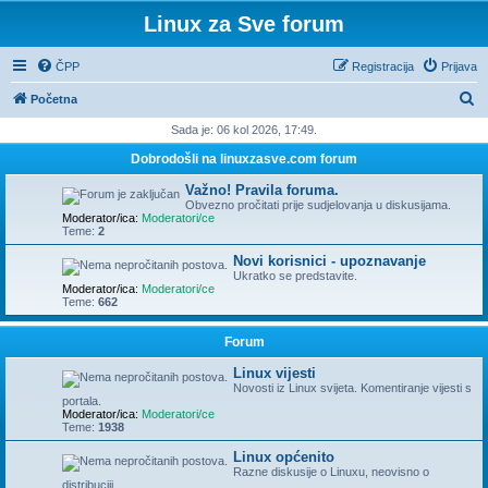
Linux za Sve forum
ČPP
Registracija
Prijava
P
Početna
r
Sada je: 06 kol 2026, 17:49.
e
Dobrodošli na linuxzasve.com forum
t
Važno! Pravila foruma.
r
Obvezno pročitati prije sudjelovanja u diskusijama.
Moderator/ica:
Moderatori/ce
a
Teme:
2
ž
Novi korisnici - upoznavanje
Ukratko se predstavite.
n
Moderator/ica:
Moderatori/ce
Teme:
662
i
k
Forum
Linux vijesti
Novosti iz Linux svijeta. Komentiranje vijesti s
portala.
Moderator/ica:
Moderatori/ce
Teme:
1938
Linux općenito
Razne diskusije o Linuxu, neovisno o
distribuciji.