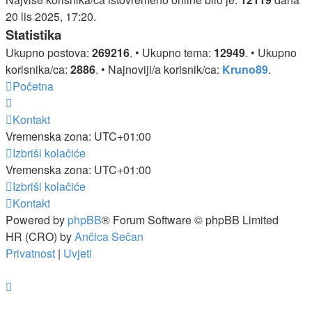
20 lis 2025, 17:20.
Statistika
Ukupno postova:
269216
. • Ukupno tema:
12949
. • Ukupno
korisnika/ca:
2886
. • Najnoviji/a korisnik/ca:
Kruno89
.
Početna
Kontakt
Vremenska zona:
UTC+01:00
Izbriši kolačiće
Vremenska zona:
UTC+01:00
Izbriši kolačiće
Kontakt
Powered by
phpBB
® Forum Software © phpBB Limited
HR (CRO) by
Ančica Sečan
Privatnost
|
Uvjeti