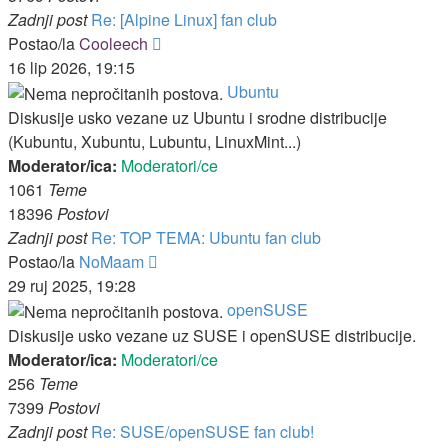
Zadnji post
Re: [Alpine Linux] fan club
Zadnji
Postao/la
Cooleech
post
16 lip 2026, 19:15
Ubuntu
Diskusije usko vezane uz Ubuntu i srodne distribucije
(Kubuntu, Xubuntu, Lubuntu, LinuxMint...)
Moderator/ica:
Moderatori/ce
1061
Teme
18396
Postovi
Zadnji post
Re: TOP TEMA: Ubuntu fan club
Zadnji
Postao/la
NoMaam
post
29 ruj 2025, 19:28
openSUSE
Diskusije usko vezane uz SUSE i openSUSE distribucije.
Moderator/ica:
Moderatori/ce
256
Teme
7399
Postovi
Zadnji post
Re: SUSE/openSUSE fan club!