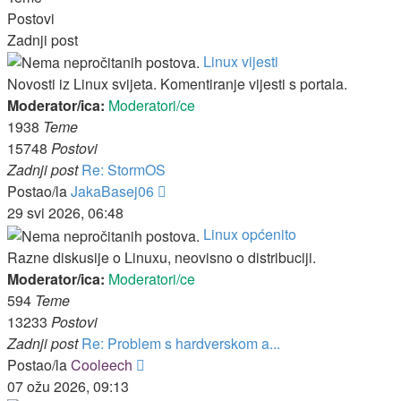
Postovi
Zadnji post
Linux vijesti
Novosti iz Linux svijeta. Komentiranje vijesti s portala.
Moderator/ica:
Moderatori/ce
1938
Teme
15748
Postovi
Zadnji post
Re: StormOS
Zadnji
Postao/la
JakaBasej06
post
29 svi 2026, 06:48
Linux općenito
Razne diskusije o Linuxu, neovisno o distribuciji.
Moderator/ica:
Moderatori/ce
594
Teme
13233
Postovi
Zadnji post
Re: Problem s hardverskom a...
Zadnji
Postao/la
Cooleech
post
07 ožu 2026, 09:13