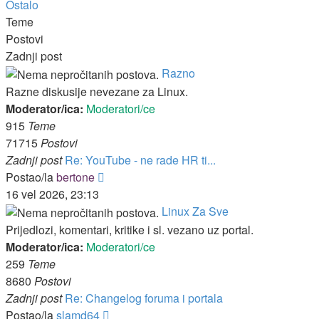
Ostalo
Teme
Postovi
Zadnji post
Razno
Razne diskusije nevezane za Linux.
Moderator/ica:
Moderatori/ce
915
Teme
71715
Postovi
Zadnji post
Re: YouTube - ne rade HR ti...
Zadnji
Postao/la
bertone
post
16 vel 2026, 23:13
Linux Za Sve
Prijedlozi, komentari, kritike i sl. vezano uz portal.
Moderator/ica:
Moderatori/ce
259
Teme
8680
Postovi
Zadnji post
Re: Changelog foruma i portala
Zadnji
Postao/la
slamd64