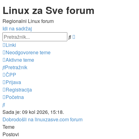
Linux za Sve forum
Regionalni Linux forum
Idi na sadržaj
Napredno
Pretražnik
pretraživanje
Linki
Neodgovorene teme
Aktivne teme
Pretražnik
ČPP
Prijava
Registracija
Početna
Pretražnik
Sada je: 09 kol 2026, 15:18.
Dobrodošli na linuxzasve.com forum
Teme
Postovi