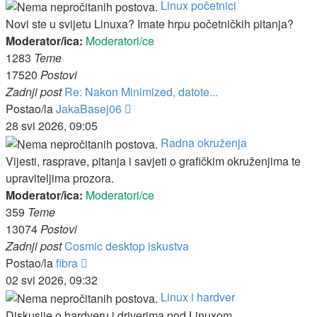
Linux početnici
Novi ste u svijetu Linuxa? Imate hrpu početničkih pitanja?
Moderator/ica:
Moderatori/ce
1283
Teme
17520
Postovi
Zadnji post
Re: Nakon Minimized, datote...
Zadnji
Postao/la
JakaBasej06
post
28 svi 2026, 09:05
Radna okruženja
Vijesti, rasprave, pitanja i savjeti o grafičkim okruženjima te
upraviteljima prozora.
Moderator/ica:
Moderatori/ce
359
Teme
13074
Postovi
Zadnji post
Cosmic desktop iskustva
Zadnji
Postao/la
fibra
post
02 svi 2026, 09:32
Linux i hardver
Diskusije o hardveru i driverima pod Linuxom.