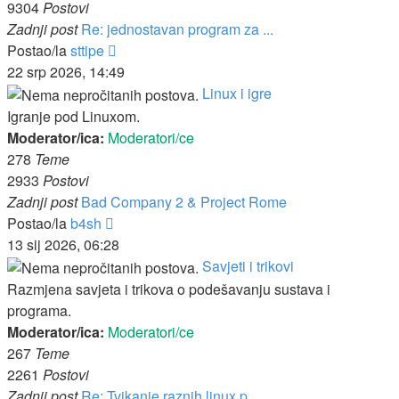
9304
Postovi
Zadnji post
Re: jednostavan program za ...
Zadnji
Postao/la
sttipe
post
22 srp 2026, 14:49
Linux i igre
Igranje pod Linuxom.
Moderator/ica:
Moderatori/ce
278
Teme
2933
Postovi
Zadnji post
Bad Company 2 & Project Rome
Zadnji
Postao/la
b4sh
post
13 sij 2026, 06:28
Savjeti i trikovi
Razmjena savjeta i trikova o podešavanju sustava i
programa.
Moderator/ica:
Moderatori/ce
267
Teme
2261
Postovi
Zadnji post
Re: Tvikanje raznih linux p...