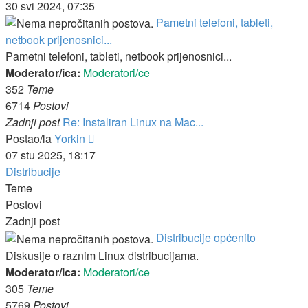
post
30 svi 2024, 07:35
Pametni telefoni, tableti,
netbook prijenosnici...
Pametni telefoni, tableti, netbook prijenosnici...
Moderator/ica:
Moderatori/ce
352
Teme
6714
Postovi
Zadnji post
Re: Instaliran Linux na Mac...
Zadnji
Postao/la
Yorkin
post
07 stu 2025, 18:17
Distribucije
Teme
Postovi
Zadnji post
Distribucije općenito
Diskusije o raznim Linux distribucijama.
Moderator/ica:
Moderatori/ce
305
Teme
5769
Postovi