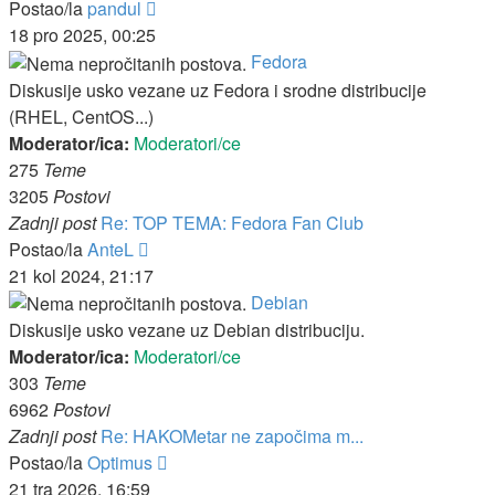
Zadnji
Postao/la
pandul
post
18 pro 2025, 00:25
Fedora
Diskusije usko vezane uz Fedora i srodne distribucije
(RHEL, CentOS...)
Moderator/ica:
Moderatori/ce
275
Teme
3205
Postovi
Zadnji post
Re: TOP TEMA: Fedora Fan Club
Zadnji
Postao/la
AnteL
post
21 kol 2024, 21:17
Debian
Diskusije usko vezane uz Debian distribuciju.
Moderator/ica:
Moderatori/ce
303
Teme
6962
Postovi
Zadnji post
Re: HAKOMetar ne započima m...
Zadnji
Postao/la
Optimus
post
21 tra 2026, 16:59