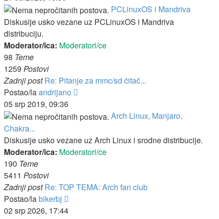
PCLinuxOS i Mandriva
Diskusije usko vezane uz PCLinuxOS i Mandriva
distribuciju.
Moderator/ica:
Moderatori/ce
98
Teme
1259
Postovi
Zadnji post
Re: Pitanje za mmc/sd čitač...
Zadnji
Postao/la
andrijano
post
05 srp 2019, 09:36
Arch Linux, Manjaro,
Chakra...
Diskusije usko vezane uz Arch Linux i srodne distribucije.
Moderator/ica:
Moderatori/ce
190
Teme
5411
Postovi
Zadnji post
Re: TOP TEMA: Arch fan club
Zadnji
Postao/la
bikerbj
post
02 srp 2026, 17:44