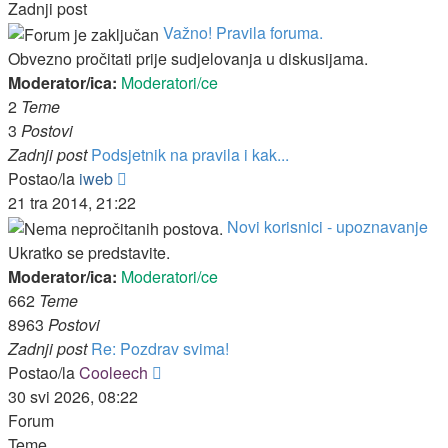
Zadnji post
Važno! Pravila foruma.
Obvezno pročitati prije sudjelovanja u diskusijama.
Moderator/ica:
Moderatori/ce
2
Teme
3
Postovi
Zadnji post
Podsjetnik na pravila i kak...
Zadnji
Postao/la
iweb
post
21 tra 2014, 21:22
Novi korisnici - upoznavanje
Ukratko se predstavite.
Moderator/ica:
Moderatori/ce
662
Teme
8963
Postovi
Zadnji post
Re: Pozdrav svima!
Zadnji
Postao/la
Cooleech
post
30 svi 2026, 08:22
Forum
Teme