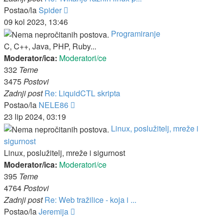
Zadnji
Postao/la
Spider
post
09 kol 2023, 13:46
Programiranje
C, C++, Java, PHP, Ruby...
Moderator/ica:
Moderatori/ce
332
Teme
3475
Postovi
Zadnji post
Re: LiquidCTL skripta
Zadnji
Postao/la
NELE86
post
23 lip 2024, 03:19
Linux, poslužitelj, mreže i
sigurnost
Linux, poslužitelj, mreže i sigurnost
Moderator/ica:
Moderatori/ce
395
Teme
4764
Postovi
Zadnji post
Re: Web tražilice - koja i ...
Zadnji
Postao/la
Jeremija