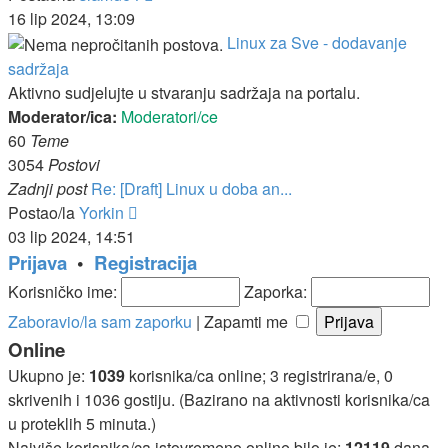
post
16 lip 2024, 13:09
Linux za Sve - dodavanje
sadržaja
Aktivno sudjelujte u stvaranju sadržaja na portalu.
Moderator/ica:
Moderatori/ce
60
Teme
3054
Postovi
Zadnji post
Re: [Draft] Linux u doba an...
Zadnji
Postao/la
Yorkin
post
03 lip 2024, 14:51
Prijava
•
Registracija
Korisničko ime:
Zaporka:
Zaboravio/la sam zaporku
|
Zapamti me
Online
Ukupno je:
1039
korisnika/ca online; 3 registrirana/e, 0
skrivenih i 1036 gostiju. (Bazirano na aktivnosti korisnika/ca
u proteklih 5 minuta.)
Najviše korisnika/ca istovremeno online bilo je:
12119
dana