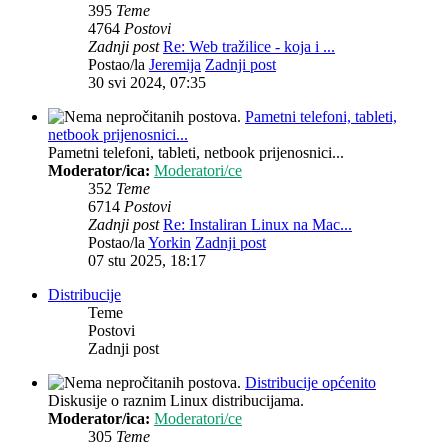
395
Teme
4764
Postovi
Zadnji post
Re: Web tražilice - koja i ...
Postao/la
Jeremija
Zadnji post
30 svi 2024, 07:35
Pametni telefoni, tableti,
netbook prijenosnici...
Pametni telefoni, tableti, netbook prijenosnici...
Moderator/ica:
Moderatori/ce
352
Teme
6714
Postovi
Zadnji post
Re: Instaliran Linux na Mac...
Postao/la
Yorkin
Zadnji post
07 stu 2025, 18:17
Distribucije
Teme
Postovi
Zadnji post
Distribucije općenito
Diskusije o raznim Linux distribucijama.
Moderator/ica:
Moderatori/ce
305
Teme