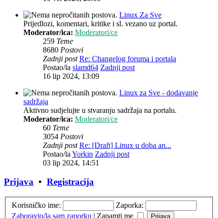
Linux Za Sve
Prijedlozi, komentari, kritike i sl. vezano uz portal.
Moderator/ica:
Moderatori/ce
259
Teme
8680
Postovi
Zadnji post
Re: Changelog foruma i portala
Postao/la
slamd64
Zadnji post
16 lip 2024, 13:09
Linux za Sve - dodavanje
sadržaja
Aktivno sudjelujte u stvaranju sadržaja na portalu.
Moderator/ica:
Moderatori/ce
60
Teme
3054
Postovi
Zadnji post
Re: [Draft] Linux u doba an...
Postao/la
Yorkin
Zadnji post
03 lip 2024, 14:51
Prijava
•
Registracija
Korisničko ime:
Zaporka:
Zaboravio/la sam zaporku
|
Zapamti me