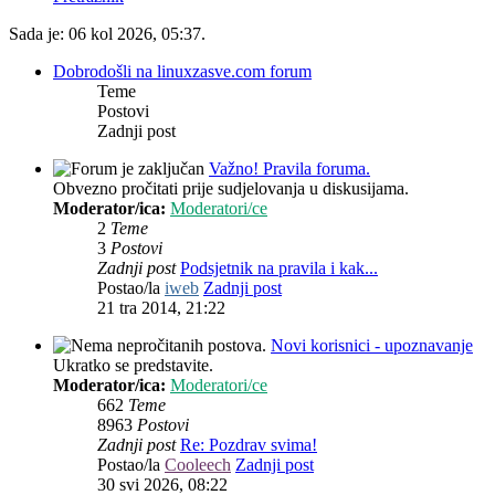
Sada je: 06 kol 2026, 05:37.
Dobrodošli na linuxzasve.com forum
Teme
Postovi
Zadnji post
Važno! Pravila foruma.
Obvezno pročitati prije sudjelovanja u diskusijama.
Moderator/ica:
Moderatori/ce
2
Teme
3
Postovi
Zadnji post
Podsjetnik na pravila i kak...
Postao/la
iweb
Zadnji post
21 tra 2014, 21:22
Novi korisnici - upoznavanje
Ukratko se predstavite.
Moderator/ica:
Moderatori/ce
662
Teme
8963
Postovi
Zadnji post
Re: Pozdrav svima!
Postao/la
Cooleech
Zadnji post
30 svi 2026, 08:22