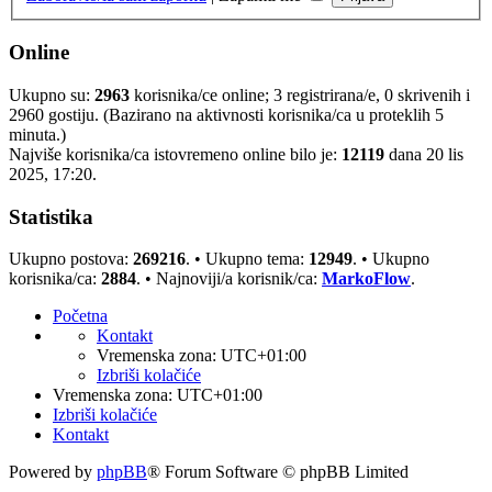
Online
Ukupno su:
2963
korisnika/ce online; 3 registrirana/e, 0 skrivenih i
2960 gostiju. (Bazirano na aktivnosti korisnika/ca u proteklih 5
minuta.)
Najviše korisnika/ca istovremeno online bilo je:
12119
dana 20 lis
2025, 17:20.
Statistika
Ukupno postova:
269216
. • Ukupno tema:
12949
. • Ukupno
korisnika/ca:
2884
. • Najnoviji/a korisnik/ca:
MarkoFlow
.
Početna
Kontakt
Vremenska zona:
UTC+01:00
Izbriši kolačiće
Vremenska zona:
UTC+01:00
Izbriši kolačiće
Kontakt
Powered by
phpBB
® Forum Software © phpBB Limited