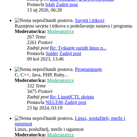
Postao/la
b4sh
Zadnji post
13 sij 2026, 06:28
Savjeti i trikovi
Razmjena savjeta i trikova o podešavanju sustava i programa.
Moderator/ica:
Moderatori/ce
267
Teme
2261
Postovi
Zadnji post
Re: Tvikanje raznih linux p...
Postao/la
Spider
Zadnji post
09 kol 2023, 13:46
Programiranje
C, C++, Java, PHP, Ruby...
Moderator/ica:
Moderatori/ce
332
Teme
3475
Postovi
Zadnji post
Re: LiquidCTL skripta
Postao/la
NELE86
Zadnji post
23 lip 2024, 03:19
Linux, poslužitelj, mreže i
sigurnost
Linux, poslužitelj, mreže i sigurnost
Moderator/ica:
Moderatori/ce