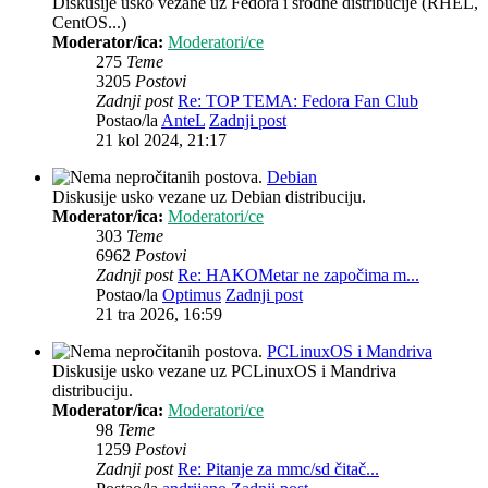
Diskusije usko vezane uz Fedora i srodne distribucije (RHEL,
CentOS...)
Moderator/ica:
Moderatori/ce
275
Teme
3205
Postovi
Zadnji post
Re: TOP TEMA: Fedora Fan Club
Postao/la
AnteL
Zadnji post
21 kol 2024, 21:17
Debian
Diskusije usko vezane uz Debian distribuciju.
Moderator/ica:
Moderatori/ce
303
Teme
6962
Postovi
Zadnji post
Re: HAKOMetar ne započima m...
Postao/la
Optimus
Zadnji post
21 tra 2026, 16:59
PCLinuxOS i Mandriva
Diskusije usko vezane uz PCLinuxOS i Mandriva
distribuciju.
Moderator/ica:
Moderatori/ce
98
Teme
1259
Postovi
Zadnji post
Re: Pitanje za mmc/sd čitač...