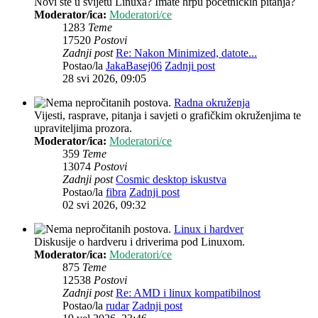
Novi ste u svijetu Linuxa? Imate hrpu početničkih pitanja?
Moderator/ica:
Moderatori/ce
1283
Teme
17520
Postovi
Zadnji post
Re: Nakon Minimized, datote...
Postao/la
JakaBasej06
Zadnji post
28 svi 2026, 09:05
Radna okruženja
Vijesti, rasprave, pitanja i savjeti o grafičkim okruženjima te
upraviteljima prozora.
Moderator/ica:
Moderatori/ce
359
Teme
13074
Postovi
Zadnji post
Cosmic desktop iskustva
Postao/la
fibra
Zadnji post
02 svi 2026, 09:32
Linux i hardver
Diskusije o hardveru i driverima pod Linuxom.
Moderator/ica:
Moderatori/ce
875
Teme
12538
Postovi
Zadnji post
Re: AMD i linux kompatibilnost
Postao/la
rudar
Zadnji post