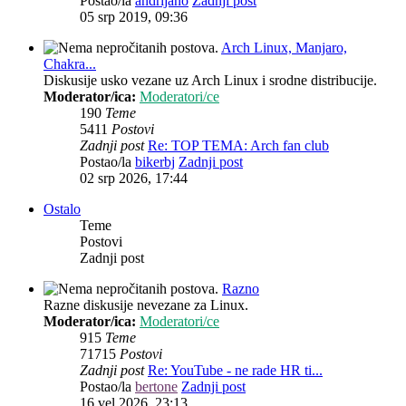
Postao/la
andrijano
Zadnji post
05 srp 2019, 09:36
Arch Linux, Manjaro,
Chakra...
Diskusije usko vezane uz Arch Linux i srodne distribucije.
Moderator/ica:
Moderatori/ce
190
Teme
5411
Postovi
Zadnji post
Re: TOP TEMA: Arch fan club
Postao/la
bikerbj
Zadnji post
02 srp 2026, 17:44
Ostalo
Teme
Postovi
Zadnji post
Razno
Razne diskusije nevezane za Linux.
Moderator/ica:
Moderatori/ce
915
Teme
71715
Postovi
Zadnji post
Re: YouTube - ne rade HR ti...
Postao/la
bertone
Zadnji post
16 vel 2026, 23:13