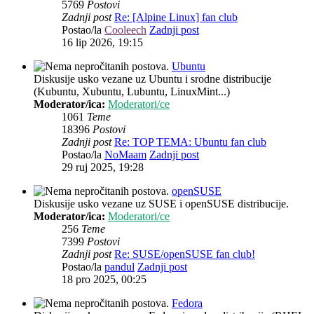
5769
Postovi
Zadnji post
Re: [Alpine Linux] fan club
Postao/la
Cooleech
Zadnji post
16 lip 2026, 19:15
Ubuntu
Diskusije usko vezane uz Ubuntu i srodne distribucije
(Kubuntu, Xubuntu, Lubuntu, LinuxMint...)
Moderator/ica:
Moderatori/ce
1061
Teme
18396
Postovi
Zadnji post
Re: TOP TEMA: Ubuntu fan club
Postao/la
NoMaam
Zadnji post
29 ruj 2025, 19:28
openSUSE
Diskusije usko vezane uz SUSE i openSUSE distribucije.
Moderator/ica:
Moderatori/ce
256
Teme
7399
Postovi
Zadnji post
Re: SUSE/openSUSE fan club!
Postao/la
pandul
Zadnji post
18 pro 2025, 00:25
Fedora