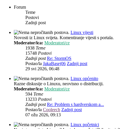
Forum
Teme
Postovi
Zadnji post
Linux vijesti
Novosti iz Linux svijeta. Komentiranje vijesti s portala.
Moderator/ica:
Moderatori/ce
1938
Teme
15748
Postovi
Zadnji post
Re: StormOS
Postao/la
JakaBasej06
Zadnji post
29 svi 2026, 06:48
Linux općenito
Razne diskusije o Linuxu, neovisno o distribuciji.
Moderator/ica:
Moderatori/ce
594
Teme
13233
Postovi
Zadnji post
Re: Problem s hardverskom a...
Postao/la
Cooleech
Zadnji post
07 ožu 2026, 09:13
Linux početnici