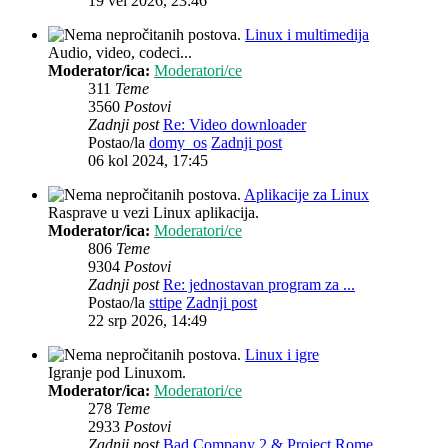
19 vel 2026, 23:46
Linux i multimedija
Audio, video, codeci...
Moderator/ica:
Moderatori/ce
311
Teme
3560
Postovi
Zadnji post
Re: Video downloader
Postao/la
domy_os
Zadnji post
06 kol 2024, 17:45
Aplikacije za Linux
Rasprave u vezi Linux aplikacija.
Moderator/ica:
Moderatori/ce
806
Teme
9304
Postovi
Zadnji post
Re: jednostavan program za ...
Postao/la
sttipe
Zadnji post
22 srp 2026, 14:49
Linux i igre
Igranje pod Linuxom.
Moderator/ica:
Moderatori/ce
278
Teme
2933
Postovi
Zadnji post
Bad Company 2 & Project Rome