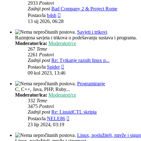
2933
Postovi
Zadnji post
Bad Company 2 & Project Rome
Zadnji
Postao/la
b4sh
post
13 sij 2026, 06:28
Savjeti i trikovi
Razmjena savjeta i trikova o podešavanju sustava i programa.
Moderator/ica:
Moderatori/ce
267
Teme
2261
Postovi
Zadnji post
Re: Tvikanje raznih linux p...
Zadnji
Postao/la
Spider
post
09 kol 2023, 13:46
Programiranje
C, C++, Java, PHP, Ruby...
Moderator/ica:
Moderatori/ce
332
Teme
3475
Postovi
Zadnji post
Re: LiquidCTL skripta
Zadnji
Postao/la
NELE86
post
23 lip 2024, 03:19
Linux, poslužitelj, mreže i sigur
Linux, poslužitelj, mreže i sigurnost