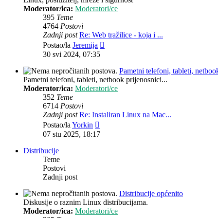
Moderator/ica:
Moderatori/ce
395
Teme
4764
Postovi
Zadnji post
Re: Web tražilice - koja i ...
Zadnji
Postao/la
Jeremija
post
30 svi 2024, 07:35
Pametni telefoni, tableti, netbook
Pametni telefoni, tableti, netbook prijenosnici...
Moderator/ica:
Moderatori/ce
352
Teme
6714
Postovi
Zadnji post
Re: Instaliran Linux na Mac...
Zadnji
Postao/la
Yorkin
post
07 stu 2025, 18:17
Distribucije
Teme
Postovi
Zadnji post
Distribucije općenito
Diskusije o raznim Linux distribucijama.
Moderator/ica:
Moderatori/ce