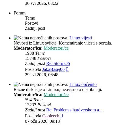
post
30 svi 2026, 08:22
Forum
Teme
Postovi
Zadnji post
Linux vijesti
Novosti iz Linux svijeta. Komentiranje vijesti s portala.
Moderator/ica:
Moderatori/ce
1938
Teme
15748
Postovi
Zadnji post
Re: StormOS
Zadnji
Postao/la
JakaBasej06
post
29 svi 2026, 06:48
Linux općenito
Razne diskusije o Linuxu, neovisno o distribuciji.
Moderator/ica:
Moderatori/ce
594
Teme
13233
Postovi
Zadnji post
Re: Problem s hardverskom a...
Zadnji
Postao/la
Cooleech
post
07 ožu 2026, 09:13