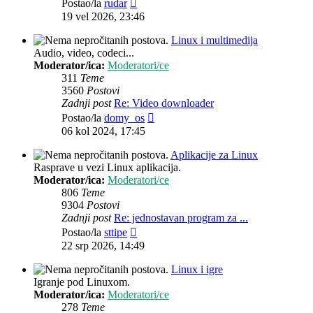
Zadnji
Postao/la
rudar
post
19 vel 2026, 23:46
Linux i multimedija
Audio, video, codeci...
Moderator/ica:
Moderatori/ce
311
Teme
3560
Postovi
Zadnji post
Re: Video downloader
Zadnji
Postao/la
domy_os
post
06 kol 2024, 17:45
Aplikacije za Linux
Rasprave u vezi Linux aplikacija.
Moderator/ica:
Moderatori/ce
806
Teme
9304
Postovi
Zadnji post
Re: jednostavan program za ...
Zadnji
Postao/la
sttipe
post
22 srp 2026, 14:49
Linux i igre
Igranje pod Linuxom.
Moderator/ica:
Moderatori/ce
278
Teme