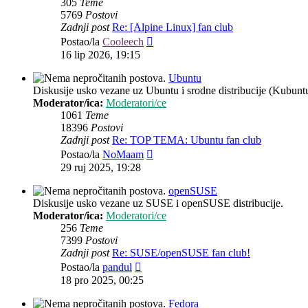
305
Teme
5769
Postovi
Zadnji post
Re: [Alpine Linux] fan club
Zadnji
Postao/la
Cooleech
post
16 lip 2026, 19:15
Ubuntu
Diskusije usko vezane uz Ubuntu i srodne distribucije (Kubun
Moderator/ica:
Moderatori/ce
1061
Teme
18396
Postovi
Zadnji post
Re: TOP TEMA: Ubuntu fan club
Zadnji
Postao/la
NoMaam
post
29 ruj 2025, 19:28
openSUSE
Diskusije usko vezane uz SUSE i openSUSE distribucije.
Moderator/ica:
Moderatori/ce
256
Teme
7399
Postovi
Zadnji post
Re: SUSE/openSUSE fan club!
Zadnji
Postao/la
pandul
post
18 pro 2025, 00:25
Fedora