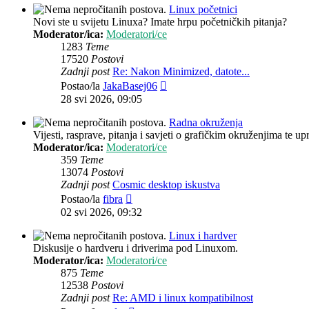
Linux početnici
Novi ste u svijetu Linuxa? Imate hrpu početničkih pitanja?
Moderator/ica:
Moderatori/ce
1283
Teme
17520
Postovi
Zadnji post
Re: Nakon Minimized, datote...
Zadnji
Postao/la
JakaBasej06
post
28 svi 2026, 09:05
Radna okruženja
Vijesti, rasprave, pitanja i savjeti o grafičkim okruženjima te up
Moderator/ica:
Moderatori/ce
359
Teme
13074
Postovi
Zadnji post
Cosmic desktop iskustva
Zadnji
Postao/la
fibra
post
02 svi 2026, 09:32
Linux i hardver
Diskusije o hardveru i driverima pod Linuxom.
Moderator/ica:
Moderatori/ce
875
Teme
12538
Postovi
Zadnji post
Re: AMD i linux kompatibilnost