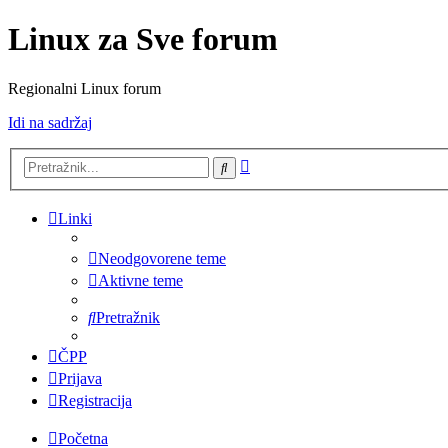
Linux za Sve forum
Regionalni Linux forum
Idi na sadržaj
Napredno
Pretražnik
pretraživanje
Linki
Neodgovorene teme
Aktivne teme
Pretražnik
ČPP
Prijava
Registracija
Početna