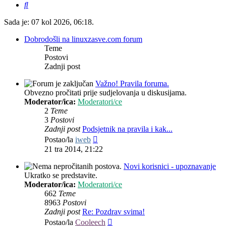
Pretražnik
Sada je: 07 kol 2026, 06:18.
Dobrodošli na linuxzasve.com forum
Teme
Postovi
Zadnji post
Važno! Pravila foruma.
Obvezno pročitati prije sudjelovanja u diskusijama.
Moderator/ica:
Moderatori/ce
2
Teme
3
Postovi
Zadnji post
Podsjetnik na pravila i kak...
Zadnji
Postao/la
iweb
post
21 tra 2014, 21:22
Novi korisnici - upoznavanje
Ukratko se predstavite.
Moderator/ica:
Moderatori/ce
662
Teme
8963
Postovi
Zadnji post
Re: Pozdrav svima!
Zadnji
Postao/la
Cooleech