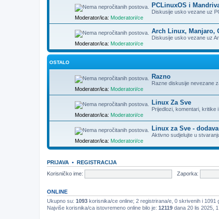
PCLinuxOS i Mandriv
Diskusije usko vezane uz PC
Moderator/ica:
Moderatori/ce
Arch Linux, Manjaro, 
Diskusije usko vezane uz Arc
Moderator/ica:
Moderatori/ce
OSTALO
Razno
Razne diskusije nevezane z
Moderator/ica:
Moderatori/ce
Linux Za Sve
Prijedlozi, komentari, kritike 
Moderator/ica:
Moderatori/ce
Linux za Sve - dodava
Aktivno sudjelujte u stvaranj
Moderator/ica:
Moderatori/ce
PRIJAVA
•
REGISTRACIJA
Korisničko ime:
Zaporka:
ONLINE
Ukupno su:
1093
korisnika/ce online; 2 registrirana/e, 0 skrivenih i 1091 
Najviše korisnika/ca istovremeno online bilo je:
12119
dana 20 lis 2025, 1