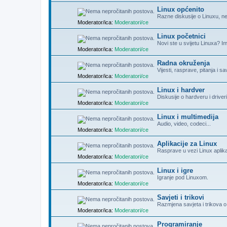
Linux općenito
Razne diskusije o Linuxu, neo
Moderator/ica:
Moderatori/ce
Linux početnici
Novi ste u svijetu Linuxa? I
Moderator/ica:
Moderatori/ce
Radna okruženja
Vijesti, rasprave, pitanja i s
Moderator/ica:
Moderatori/ce
Linux i hardver
Diskusije o hardveru i drive
Moderator/ica:
Moderatori/ce
Linux i multimedija
Audio, video, codeci...
Moderator/ica:
Moderatori/ce
Aplikacije za Linux
Rasprave u vezi Linux aplika
Moderator/ica:
Moderatori/ce
Linux i igre
Igranje pod Linuxom.
Moderator/ica:
Moderatori/ce
Savjeti i trikovi
Razmjena savjeta i trikova 
Moderator/ica:
Moderatori/ce
Programiranje