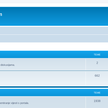
m
TEME
2
 diskusijama.
662
TEME
1938
ntiranje vijesti s portala.