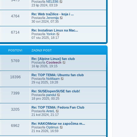
3475
Z
Postao/la
NELE86
t
i
a
23 lip 2024, 03:19
p
d
o
n
Re: Web tražilice - koja i ...
s
4764
j
Z
Postao/la
Jeremija
t
i
a
30 svi 2024, 07:35
p
d
o
n
Re: Instaliran Linux na Mac...
s
6714
j
Z
Postao/la
Yorkin
t
i
a
07 stu 2025, 18:17
p
d
o
n
s
j
POSTOVI
ZADNJI POST
t
i
p
Re: [Alpine Linux] fan club
o
5769
Z
Postao/la
Cooleech
s
a
16 lip 2026, 19:15
t
d
n
Re: TOP TEMA: Ubuntu fan club
18396
j
Z
Postao/la
NoMaam
i
a
29 ruj 2025, 19:28
p
d
o
n
Re: SUSE/openSUSE fan club!
s
7399
j
Z
Postao/la
pandul
t
i
a
18 pro 2025, 00:25
p
d
o
n
Re: TOP TEMA: Fedora Fan Club
s
3205
j
Z
Postao/la
AnteL
t
i
a
21 kol 2024, 21:17
p
d
o
n
Re: HAKOMetar ne započima m...
s
6962
j
Z
Postao/la
Optimus
t
i
a
21 tra 2026, 16:59
p
d
o