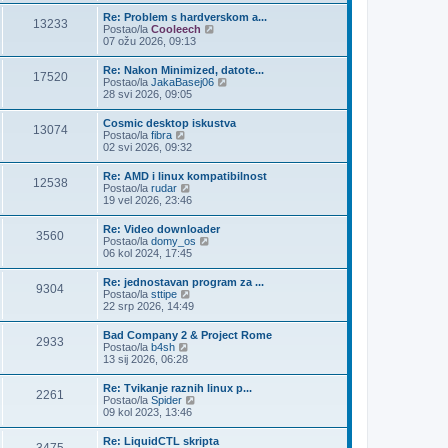
n
Re: Problem s hardverskom a...
13233
j
Z
Postao/la
Cooleech
i
a
07 ožu 2026, 09:13
p
d
o
n
Re: Nakon Minimized, datote...
s
17520
j
Z
Postao/la
JakaBasej06
t
i
a
28 svi 2026, 09:05
p
d
o
n
Cosmic desktop iskustva
s
13074
j
Z
Postao/la
fibra
t
i
a
02 svi 2026, 09:32
p
d
o
n
Re: AMD i linux kompatibilnost
s
12538
j
Z
Postao/la
rudar
t
i
a
19 vel 2026, 23:46
p
d
o
n
Re: Video downloader
s
3560
j
Z
Postao/la
domy_os
t
i
a
06 kol 2024, 17:45
p
d
o
n
Re: jednostavan program za ...
s
9304
j
Z
Postao/la
sttipe
t
i
a
22 srp 2026, 14:49
p
d
o
n
Bad Company 2 & Project Rome
s
2933
j
Z
Postao/la
b4sh
t
i
a
13 sij 2026, 06:28
p
d
o
n
Re: Tvikanje raznih linux p...
s
2261
j
Z
Postao/la
Spider
t
i
a
09 kol 2023, 13:46
p
d
o
n
Re: LiquidCTL skripta
s
j