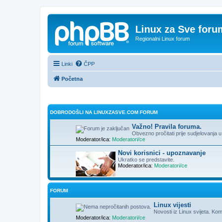
Linux za Sve foru
Regionalni Linux forum
Linki
ČPP
Početna
DOBRODOŠLI NA LINUXZASVE.COM FORUM
Važno! Pravila foruma.
Obvezno pročitati prije sudjelovanja u
Moderator/ica:
Moderatori/ce
Novi korisnici - upoznavanje
Ukratko se predstavite.
Moderator/ica:
Moderatori/ce
FORUM
Linux vijesti
Novosti iz Linux svijeta. Kome
Moderator/ica:
Moderatori/ce