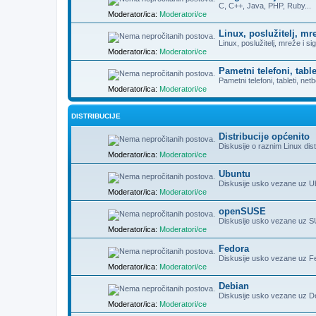
C, C++, Java, PHP, Ruby...
Moderator/ica:
Moderatori/ce
Linux, poslužitelj, mr
Linux, poslužitelj, mreže i si
Moderator/ica:
Moderatori/ce
Pametni telefoni, table
Pametni telefoni, tableti, netb
Moderator/ica:
Moderatori/ce
DISTRIBUCIJE
Distribucije općenito
Diskusije o raznim Linux dist
Moderator/ica:
Moderatori/ce
Ubuntu
Diskusije usko vezane uz Ubu
Moderator/ica:
Moderatori/ce
openSUSE
Diskusije usko vezane uz SU
Moderator/ica:
Moderatori/ce
Fedora
Diskusije usko vezane uz Fe
Moderator/ica:
Moderatori/ce
Debian
Diskusije usko vezane uz Deb
Moderator/ica:
Moderatori/ce