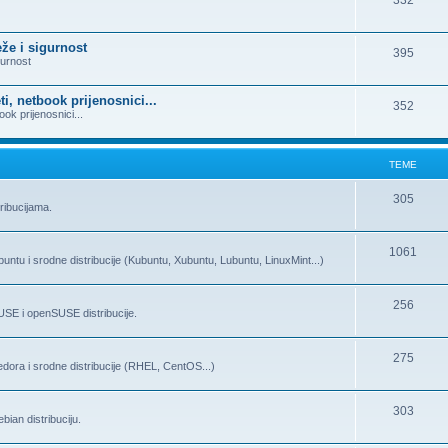
332
eže i sigurnost
395
gurnost
ti, netbook prijenosnici...
352
ook prijenosnici...
TEME
305
ribucijama.
1061
ntu i srodne distribucije (Kubuntu, Xubuntu, Lubuntu, LinuxMint...)
256
SE i openSUSE distribucije.
275
dora i srodne distribucije (RHEL, CentOS...)
303
ian distribuciju.