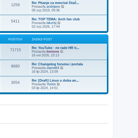
n
Re: Pitanje za mmc/sd čitač...
s
1259
j
Z
Postao/la
andrijano
t
i
a
05 srp 2019, 09:36
p
d
o
n
Re: TOP TEMA: Arch fan club
s
5411
j
Z
Postao/la
bikerbj
t
i
a
02 srp 2026, 17:44
p
d
o
n
s
j
POSTOVI
ZADNJI POST
t
i
p
Re: YouTube - ne rade HR ti...
o
71715
Z
Postao/la
bertone
s
a
16 vel 2026, 23:13
t
d
n
Re: Changelog foruma i portala
8680
j
Z
Postao/la
slamd64
i
a
16 lip 2024, 13:09
p
d
o
n
Re: [Draft] Linux u doba an...
s
3054
j
Z
Postao/la
Yorkin
t
i
a
03 lip 2024, 14:51
p
d
o
n
s
j
t
i
p
o
s
t