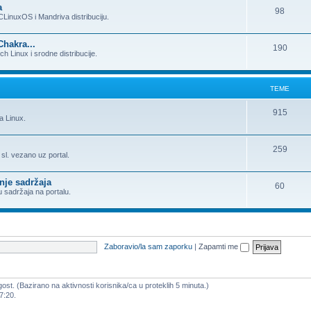
a
98
LinuxOS i Mandriva distribuciju.
Chakra...
190
h Linux i srodne distribucije.
TEME
915
a Linux.
259
i sl. vezano uz portal.
nje sadržaja
60
u sadržaja na portalu.
Zaboravio/la sam zaporku
|
Zapamti me
gost. (Bazirano na aktivnosti korisnika/ca u proteklih 5 minuta.)
7:20.