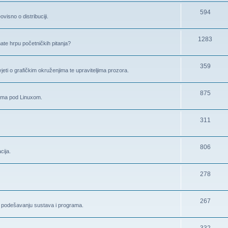
594
visno o distribuciji.
1283
mate hrpu početničkih pitanja?
359
avjeti o grafičkim okruženjima te upraviteljima prozora.
875
rima pod Linuxom.
311
806
cija.
278
267
o podešavanju sustava i programa.