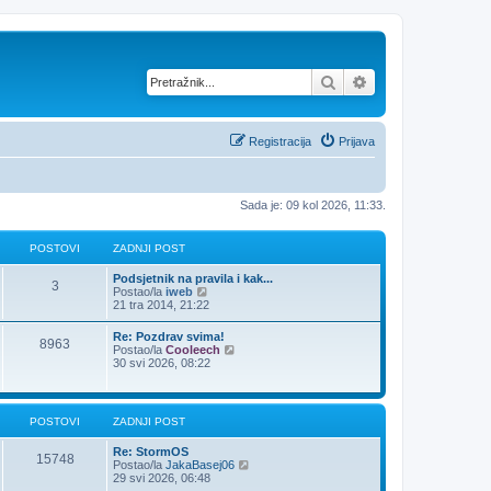
Pretražnik
Napredno pretraž
Registracija
Prijava
Sada je: 09 kol 2026, 11:33.
POSTOVI
ZADNJI POST
Podsjetnik na pravila i kak...
3
Z
Postao/la
iweb
a
21 tra 2014, 21:22
d
n
Re: Pozdrav svima!
8963
j
Z
Postao/la
Cooleech
i
a
30 svi 2026, 08:22
p
d
o
n
s
j
t
i
POSTOVI
ZADNJI POST
p
o
Re: StormOS
s
15748
Z
Postao/la
JakaBasej06
t
a
29 svi 2026, 06:48
d