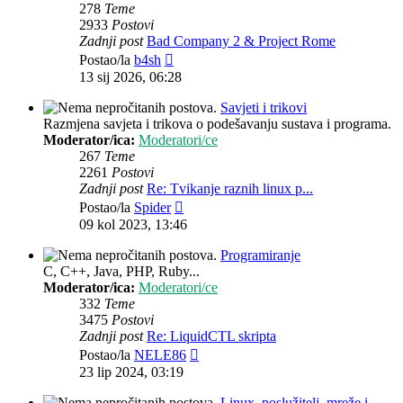
278
Teme
2933
Postovi
Zadnji post
Bad Company 2 & Project Rome
Zadnji
Postao/la
b4sh
post
13 sij 2026, 06:28
Savjeti i trikovi
Razmjena savjeta i trikova o podešavanju sustava i programa.
Moderator/ica:
Moderatori/ce
267
Teme
2261
Postovi
Zadnji post
Re: Tvikanje raznih linux p...
Zadnji
Postao/la
Spider
post
09 kol 2023, 13:46
Programiranje
C, C++, Java, PHP, Ruby...
Moderator/ica:
Moderatori/ce
332
Teme
3475
Postovi
Zadnji post
Re: LiquidCTL skripta
Zadnji
Postao/la
NELE86
post
23 lip 2024, 03:19
Linux, poslužitelj, mreže i