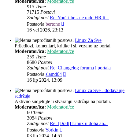
Moderator/ica:
Moderatori/ce
915
Teme
71715
Postovi
Zadnji post
Re: YouTube - ne rade HR ti...
Zadnji
Postao/la
bertone
post
16 vel 2026, 23:13
Linux Za Sve
Prijedlozi, komentari, kritike i sl. vezano uz portal.
Moderator/ica:
Moderatori/ce
259
Teme
8680
Postovi
Zadnji post
Re: Changelog foruma i portala
Zadnji
Postao/la
slamd64
post
16 lip 2024, 13:09
Linux za Sve - dodavanje
sadržaja
Aktivno sudjelujte u stvaranju sadržaja na portalu.
Moderator/ica:
Moderatori/ce
60
Teme
3054
Postovi
Zadnji post
Re: [Draft] Linux u doba an...
Zadnji
Postao/la
Yorkin
post
03 lip 2024, 14:51