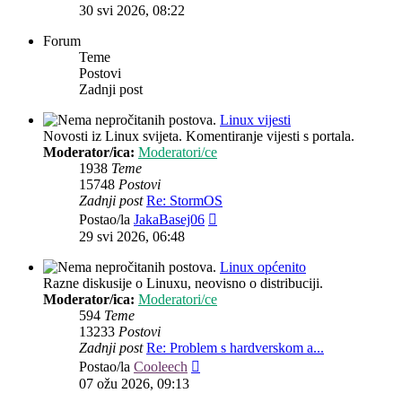
post
30 svi 2026, 08:22
Forum
Teme
Postovi
Zadnji post
Linux vijesti
Novosti iz Linux svijeta. Komentiranje vijesti s portala.
Moderator/ica:
Moderatori/ce
1938
Teme
15748
Postovi
Zadnji post
Re: StormOS
Zadnji
Postao/la
JakaBasej06
post
29 svi 2026, 06:48
Linux općenito
Razne diskusije o Linuxu, neovisno o distribuciji.
Moderator/ica:
Moderatori/ce
594
Teme
13233
Postovi
Zadnji post
Re: Problem s hardverskom a...
Zadnji
Postao/la
Cooleech
post
07 ožu 2026, 09:13