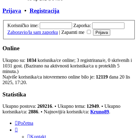
Prijava
•
Registracija
Korisničko ime:
Zaporka:
Zaboravio/la sam zaporku
|
Zapamti me
Online
Ukupno su:
1034
korisnika/ce online; 3 registrirana/e, 0 skrivenih i
1031 gost. (Bazirano na aktivnosti korisnika/ca u proteklih 5
minuta.)
Najviše korisnika/ca istovremeno online bilo je:
12119
dana 20 lis
2025, 17:20.
Statistika
Ukupno postova:
269216
. • Ukupno tema:
12949
. • Ukupno
korisnika/ca:
2886
. • Najnoviji/a korisnik/ca:
Kruno89
.
Početna
Kontakt