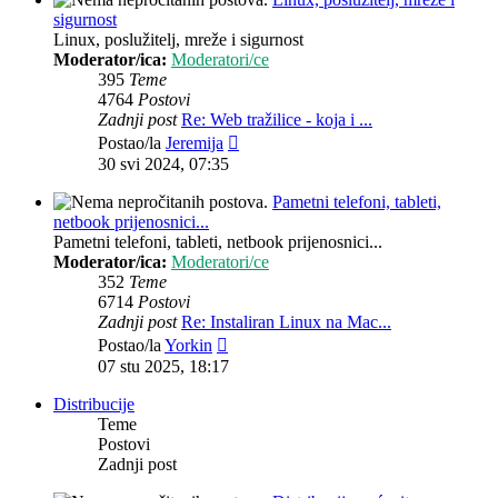
sigurnost
Linux, poslužitelj, mreže i sigurnost
Moderator/ica:
Moderatori/ce
395
Teme
4764
Postovi
Zadnji post
Re: Web tražilice - koja i ...
Zadnji
Postao/la
Jeremija
post
30 svi 2024, 07:35
Pametni telefoni, tableti,
netbook prijenosnici...
Pametni telefoni, tableti, netbook prijenosnici...
Moderator/ica:
Moderatori/ce
352
Teme
6714
Postovi
Zadnji post
Re: Instaliran Linux na Mac...
Zadnji
Postao/la
Yorkin
post
07 stu 2025, 18:17
Distribucije
Teme
Postovi
Zadnji post