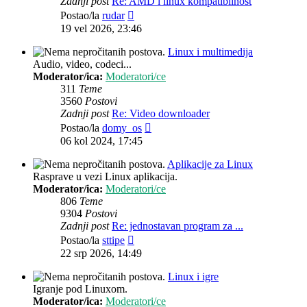
Zadnji post
Re: AMD i linux kompatibilnost
Zadnji
Postao/la
rudar
post
19 vel 2026, 23:46
Linux i multimedija
Audio, video, codeci...
Moderator/ica:
Moderatori/ce
311
Teme
3560
Postovi
Zadnji post
Re: Video downloader
Zadnji
Postao/la
domy_os
post
06 kol 2024, 17:45
Aplikacije za Linux
Rasprave u vezi Linux aplikacija.
Moderator/ica:
Moderatori/ce
806
Teme
9304
Postovi
Zadnji post
Re: jednostavan program za ...
Zadnji
Postao/la
sttipe
post
22 srp 2026, 14:49
Linux i igre
Igranje pod Linuxom.
Moderator/ica:
Moderatori/ce