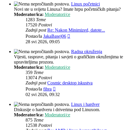
Linux početnici
Novi ste u svijetu Linuxa? Imate hrpu početničkih pitanja?
Moderator/ica:
Moderatori/ce
1283
Teme
17520
Postovi
Zadnji post
Re: Nakon Minimized, datote...
Zadnji
Postao/la
JakaBasej06
post
28 svi 2026, 09:05
Radna okruženja
Vijesti, rasprave, pitanja i savjeti o grafičkim okruženjima te
upraviteljima prozora.
Moderator/ica:
Moderatori/ce
359
Teme
13074
Postovi
Zadnji post
Cosmic desktop iskustva
Zadnji
Postao/la
fibra
post
02 svi 2026, 09:32
Linux i hardver
Diskusije o hardveru i driverima pod Linuxom.
Moderator/ica:
Moderatori/ce
875
Teme
12538
Postovi