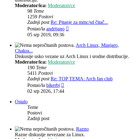
Moderator/ica:
Moderatori/ce
98
Teme
1259
Postovi
Zadnji post
Re: Pitanje za mmc/sd čitač...
Zadnji
Postao/la
andrijano
post
05 srp 2019, 09:36
Arch Linux, Manjaro,
Chakra...
Diskusije usko vezane uz Arch Linux i srodne distribucije.
Moderator/ica:
Moderatori/ce
190
Teme
5411
Postovi
Zadnji post
Re: TOP TEMA: Arch fan club
Zadnji
Postao/la
bikerbj
post
02 srp 2026, 17:44
Ostalo
Teme
Postovi
Zadnji post
Razno
Razne diskusije nevezane za Linux.