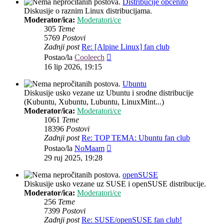
Distribucije općenito
Diskusije o raznim Linux distribucijama.
Moderator/ica:
Moderatori/ce
305
Teme
5769
Postovi
Zadnji post
Re: [Alpine Linux] fan club
Zadnji
Postao/la
Cooleech
post
16 lip 2026, 19:15
Ubuntu
Diskusije usko vezane uz Ubuntu i srodne distribucije
(Kubuntu, Xubuntu, Lubuntu, LinuxMint...)
Moderator/ica:
Moderatori/ce
1061
Teme
18396
Postovi
Zadnji post
Re: TOP TEMA: Ubuntu fan club
Zadnji
Postao/la
NoMaam
post
29 ruj 2025, 19:28
openSUSE
Diskusije usko vezane uz SUSE i openSUSE distribucije.
Moderator/ica:
Moderatori/ce
256
Teme
7399
Postovi
Zadnji post
Re: SUSE/openSUSE fan club!