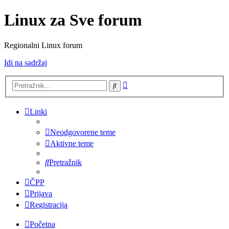
Linux za Sve forum
Regionalni Linux forum
Idi na sadržaj
Napredno
Pretražnik
pretraživanje
Linki
Neodgovorene teme
Aktivne teme
Pretražnik
ČPP
Prijava
Registracija
Početna