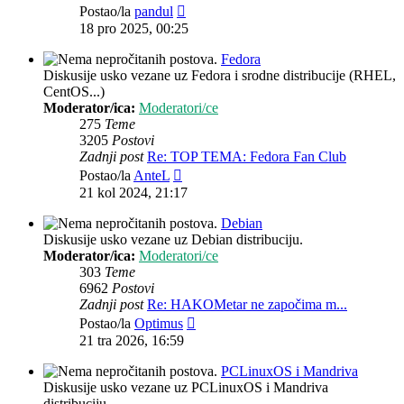
Zadnji
Postao/la
pandul
post
18 pro 2025, 00:25
Fedora
Diskusije usko vezane uz Fedora i srodne distribucije (RHEL,
CentOS...)
Moderator/ica:
Moderatori/ce
275
Teme
3205
Postovi
Zadnji post
Re: TOP TEMA: Fedora Fan Club
Zadnji
Postao/la
AnteL
post
21 kol 2024, 21:17
Debian
Diskusije usko vezane uz Debian distribuciju.
Moderator/ica:
Moderatori/ce
303
Teme
6962
Postovi
Zadnji post
Re: HAKOMetar ne započima m...
Zadnji
Postao/la
Optimus
post
21 tra 2026, 16:59
PCLinuxOS i Mandriva
Diskusije usko vezane uz PCLinuxOS i Mandriva
distribuciju.