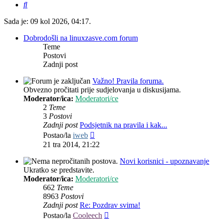
Pretražnik
Sada je: 09 kol 2026, 04:17.
Dobrodošli na linuxzasve.com forum
Teme
Postovi
Zadnji post
Važno! Pravila foruma.
Obvezno pročitati prije sudjelovanja u diskusijama.
Moderator/ica:
Moderatori/ce
2
Teme
3
Postovi
Zadnji post
Podsjetnik na pravila i kak...
Zadnji
Postao/la
iweb
post
21 tra 2014, 21:22
Novi korisnici - upoznavanje
Ukratko se predstavite.
Moderator/ica:
Moderatori/ce
662
Teme
8963
Postovi
Zadnji post
Re: Pozdrav svima!
Zadnji
Postao/la
Cooleech