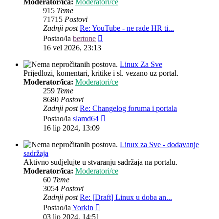
Moderator/ica:
Moderatori/ce
915
Teme
71715
Postovi
Zadnji post
Re: YouTube - ne rade HR ti...
Zadnji
Postao/la
bertone
post
16 vel 2026, 23:13
Linux Za Sve
Prijedlozi, komentari, kritike i sl. vezano uz portal.
Moderator/ica:
Moderatori/ce
259
Teme
8680
Postovi
Zadnji post
Re: Changelog foruma i portala
Zadnji
Postao/la
slamd64
post
16 lip 2024, 13:09
Linux za Sve - dodavanje
sadržaja
Aktivno sudjelujte u stvaranju sadržaja na portalu.
Moderator/ica:
Moderatori/ce
60
Teme
3054
Postovi
Zadnji post
Re: [Draft] Linux u doba an...
Zadnji
Postao/la
Yorkin
post
03 lip 2024, 14:51