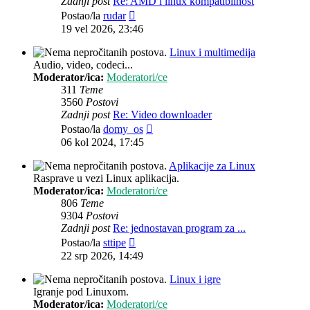
Zadnji post
Re: AMD i linux kompatibilnost
Zadnji
Postao/la
rudar
post
19 vel 2026, 23:46
Linux i multimedija
Audio, video, codeci...
Moderator/ica:
Moderatori/ce
311
Teme
3560
Postovi
Zadnji post
Re: Video downloader
Zadnji
Postao/la
domy_os
post
06 kol 2024, 17:45
Aplikacije za Linux
Rasprave u vezi Linux aplikacija.
Moderator/ica:
Moderatori/ce
806
Teme
9304
Postovi
Zadnji post
Re: jednostavan program za ...
Zadnji
Postao/la
sttipe
post
22 srp 2026, 14:49
Linux i igre
Igranje pod Linuxom.
Moderator/ica:
Moderatori/ce