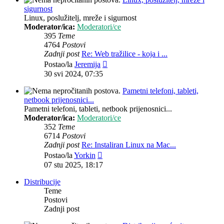
sigurnost
Linux, poslužitelj, mreže i sigurnost
Moderator/ica:
Moderatori/ce
395
Teme
4764
Postovi
Zadnji post
Re: Web tražilice - koja i ...
Zadnji
Postao/la
Jeremija
post
30 svi 2024, 07:35
Pametni telefoni, tableti,
netbook prijenosnici...
Pametni telefoni, tableti, netbook prijenosnici...
Moderator/ica:
Moderatori/ce
352
Teme
6714
Postovi
Zadnji post
Re: Instaliran Linux na Mac...
Zadnji
Postao/la
Yorkin
post
07 stu 2025, 18:17
Distribucije
Teme
Postovi
Zadnji post