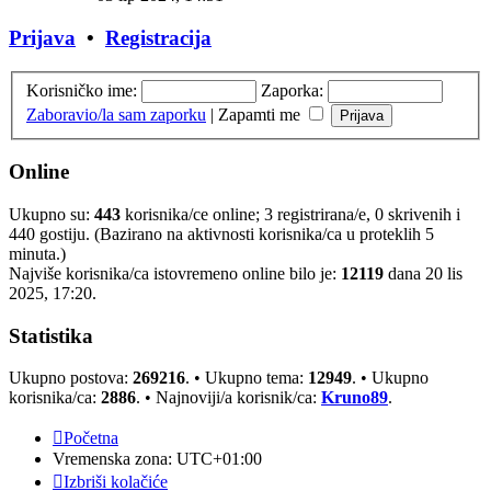
Prijava
•
Registracija
Korisničko ime:
Zaporka:
Zaboravio/la sam zaporku
|
Zapamti me
Online
Ukupno su:
443
korisnika/ce online; 3 registrirana/e, 0 skrivenih i
440 gostiju. (Bazirano na aktivnosti korisnika/ca u proteklih 5
minuta.)
Najviše korisnika/ca istovremeno online bilo je:
12119
dana 20 lis
2025, 17:20.
Statistika
Ukupno postova:
269216
. • Ukupno tema:
12949
. • Ukupno
korisnika/ca:
2886
. • Najnoviji/a korisnik/ca:
Kruno89
.
Početna
Vremenska zona:
UTC+01:00
Izbriši kolačiće