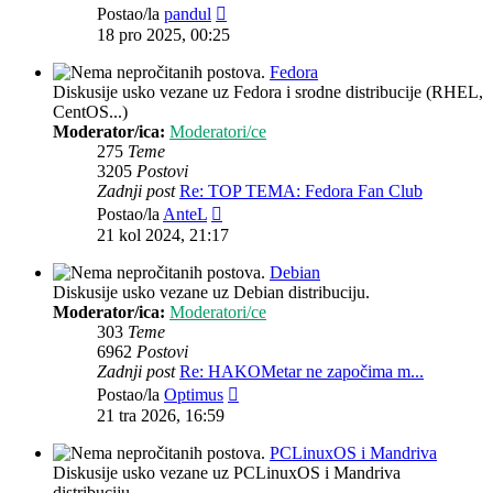
Zadnji
Postao/la
pandul
post
18 pro 2025, 00:25
Fedora
Diskusije usko vezane uz Fedora i srodne distribucije (RHEL,
CentOS...)
Moderator/ica:
Moderatori/ce
275
Teme
3205
Postovi
Zadnji post
Re: TOP TEMA: Fedora Fan Club
Zadnji
Postao/la
AnteL
post
21 kol 2024, 21:17
Debian
Diskusije usko vezane uz Debian distribuciju.
Moderator/ica:
Moderatori/ce
303
Teme
6962
Postovi
Zadnji post
Re: HAKOMetar ne započima m...
Zadnji
Postao/la
Optimus
post
21 tra 2026, 16:59
PCLinuxOS i Mandriva
Diskusije usko vezane uz PCLinuxOS i Mandriva
distribuciju.