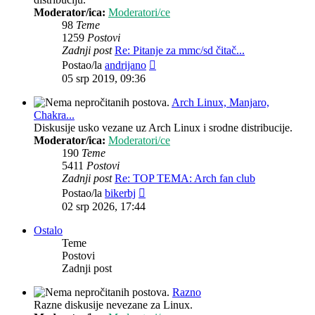
Moderator/ica:
Moderatori/ce
98
Teme
1259
Postovi
Zadnji post
Re: Pitanje za mmc/sd čitač...
Zadnji
Postao/la
andrijano
post
05 srp 2019, 09:36
Arch Linux, Manjaro,
Chakra...
Diskusije usko vezane uz Arch Linux i srodne distribucije.
Moderator/ica:
Moderatori/ce
190
Teme
5411
Postovi
Zadnji post
Re: TOP TEMA: Arch fan club
Zadnji
Postao/la
bikerbj
post
02 srp 2026, 17:44
Ostalo
Teme
Postovi
Zadnji post
Razno
Razne diskusije nevezane za Linux.