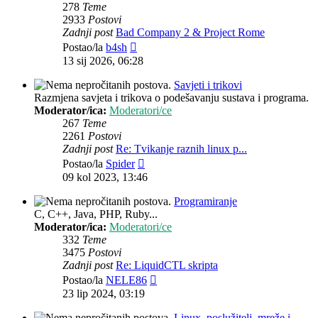
278
Teme
2933
Postovi
Zadnji post
Bad Company 2 & Project Rome
Zadnji
Postao/la
b4sh
post
13 sij 2026, 06:28
Savjeti i trikovi
Razmjena savjeta i trikova o podešavanju sustava i programa.
Moderator/ica:
Moderatori/ce
267
Teme
2261
Postovi
Zadnji post
Re: Tvikanje raznih linux p...
Zadnji
Postao/la
Spider
post
09 kol 2023, 13:46
Programiranje
C, C++, Java, PHP, Ruby...
Moderator/ica:
Moderatori/ce
332
Teme
3475
Postovi
Zadnji post
Re: LiquidCTL skripta
Zadnji
Postao/la
NELE86
post
23 lip 2024, 03:19
Linux, poslužitelj, mreže i