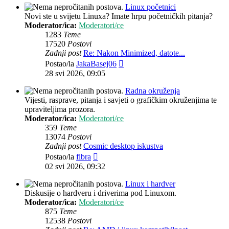
Linux početnici
Novi ste u svijetu Linuxa? Imate hrpu početničkih pitanja?
Moderator/ica:
Moderatori/ce
1283
Teme
17520
Postovi
Zadnji post
Re: Nakon Minimized, datote...
Zadnji
Postao/la
JakaBasej06
post
28 svi 2026, 09:05
Radna okruženja
Vijesti, rasprave, pitanja i savjeti o grafičkim okruženjima te
upraviteljima prozora.
Moderator/ica:
Moderatori/ce
359
Teme
13074
Postovi
Zadnji post
Cosmic desktop iskustva
Zadnji
Postao/la
fibra
post
02 svi 2026, 09:32
Linux i hardver
Diskusije o hardveru i driverima pod Linuxom.
Moderator/ica:
Moderatori/ce
875
Teme
12538
Postovi