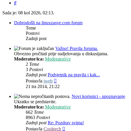
Pretražnik
Sada je: 08 kol 2026, 02:13.
Dobrodošli na linuxzasve.com forum
Teme
Postovi
Zadnji post
Važno! Pravila foruma.
Obvezno pročitati prije sudjelovanja u diskusijama.
Moderator/ica:
Moderatori/ce
2
Teme
3
Postovi
Zadnji post
Podsjetnik na pravila i kak...
Zadnji
Postao/la
iweb
post
21 tra 2014, 21:22
Novi korisnici - upoznavanje
Ukratko se predstavite.
Moderator/ica:
Moderatori/ce
662
Teme
8963
Postovi
Zadnji post
Re: Pozdrav svima!
Zadnji
Postao/la
Cooleech