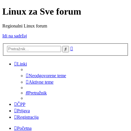
Linux za Sve forum
Regionalni Linux forum
Idi na sadržaj
Napredno
Pretražnik
pretraživanje
Linki
Neodgovorene teme
Aktivne teme
Pretražnik
ČPP
Prijava
Registracija
Početna