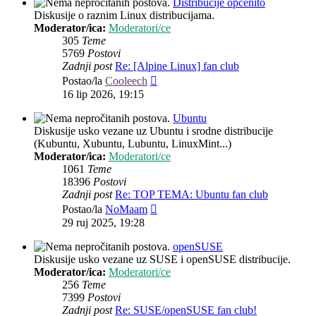
Distribucije općenito
Diskusije o raznim Linux distribucijama.
Moderator/ica:
Moderatori/ce
305
Teme
5769
Postovi
Zadnji post
Re: [Alpine Linux] fan club
Zadnji
Postao/la
Cooleech
post
16 lip 2026, 19:15
Ubuntu
Diskusije usko vezane uz Ubuntu i srodne distribucije
(Kubuntu, Xubuntu, Lubuntu, LinuxMint...)
Moderator/ica:
Moderatori/ce
1061
Teme
18396
Postovi
Zadnji post
Re: TOP TEMA: Ubuntu fan club
Zadnji
Postao/la
NoMaam
post
29 ruj 2025, 19:28
openSUSE
Diskusije usko vezane uz SUSE i openSUSE distribucije.
Moderator/ica:
Moderatori/ce
256
Teme
7399
Postovi
Zadnji post
Re: SUSE/openSUSE fan club!