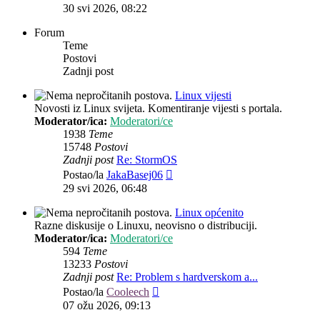
post
30 svi 2026, 08:22
Forum
Teme
Postovi
Zadnji post
Linux vijesti
Novosti iz Linux svijeta. Komentiranje vijesti s portala.
Moderator/ica:
Moderatori/ce
1938
Teme
15748
Postovi
Zadnji post
Re: StormOS
Zadnji
Postao/la
JakaBasej06
post
29 svi 2026, 06:48
Linux općenito
Razne diskusije o Linuxu, neovisno o distribuciji.
Moderator/ica:
Moderatori/ce
594
Teme
13233
Postovi
Zadnji post
Re: Problem s hardverskom a...
Zadnji
Postao/la
Cooleech
post
07 ožu 2026, 09:13