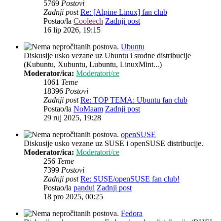
5769
Postovi
Zadnji post
Re: [Alpine Linux] fan club
Postao/la
Cooleech
Zadnji post
16 lip 2026, 19:15
Ubuntu
Diskusije usko vezane uz Ubuntu i srodne distribucije
(Kubuntu, Xubuntu, Lubuntu, LinuxMint...)
Moderator/ica:
Moderatori/ce
1061
Teme
18396
Postovi
Zadnji post
Re: TOP TEMA: Ubuntu fan club
Postao/la
NoMaam
Zadnji post
29 ruj 2025, 19:28
openSUSE
Diskusije usko vezane uz SUSE i openSUSE distribucije.
Moderator/ica:
Moderatori/ce
256
Teme
7399
Postovi
Zadnji post
Re: SUSE/openSUSE fan club!
Postao/la
pandul
Zadnji post
18 pro 2025, 00:25
Fedora