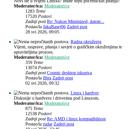
Novi ste u svijetu Linuxa? Imate hrpu početničkih pitanja?
Moderator/ica:
Moderatori/ce
1283
Teme
17520
Postovi
Zadnji post
Re: Nakon Minimized, datote...
Postao/la
JakaBasej06
Zadnji post
28 svi 2026, 09:05
Radna okruženja
Vijesti, rasprave, pitanja i savjeti o grafičkim okruženjima te
upraviteljima prozora.
Moderator/ica:
Moderatori/ce
359
Teme
13074
Postovi
Zadnji post
Cosmic desktop iskustva
Postao/la
fibra
Zadnji post
02 svi 2026, 09:32
Linux i hardver
Diskusije o hardveru i driverima pod Linuxom.
Moderator/ica:
Moderatori/ce
875
Teme
12538
Postovi
Zadnji post
Re: AMD i linux kompatibilnost
Postao/la
rudar
Zadnji post