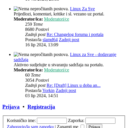
Linux Za Sve
Prijedlozi, komentari, kritike i sl. vezano uz portal.
Moderator/ica:
Moderatori/ce
259
Teme
8680
Postovi
Zadnji post
Re: Changelog foruma i portala
Postao/la
slamd64
Zadnji post
16 lip 2024, 13:09
Linux za Sve - dodavanje
sadržaja
Aktivno sudjelujte u stvaranju sadržaja na portalu.
Moderator/ica:
Moderatori/ce
60
Teme
3054
Postovi
Zadnji post
Re: [Draft] Linux u doba an...
Postao/la
Yorkin
Zadnji post
03 lip 2024, 14:51
Prijava
•
Registracija
Korisničko ime:
Zaporka:
Zaboravio/la sam zaporku
|
Zapamti me