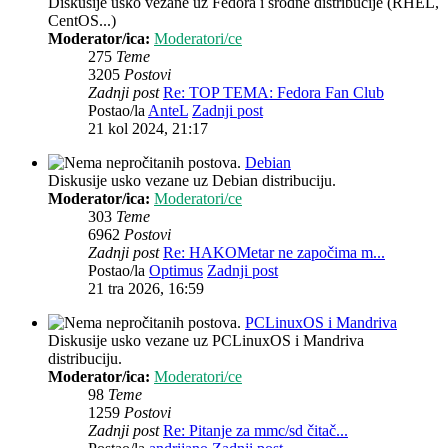
Diskusije usko vezane uz Fedora i srodne distribucije (RHEL,
CentOS...)
Moderator/ica:
Moderatori/ce
275
Teme
3205
Postovi
Zadnji post
Re: TOP TEMA: Fedora Fan Club
Postao/la
AnteL
Zadnji post
21 kol 2024, 21:17
Debian
Diskusije usko vezane uz Debian distribuciju.
Moderator/ica:
Moderatori/ce
303
Teme
6962
Postovi
Zadnji post
Re: HAKOMetar ne započima m...
Postao/la
Optimus
Zadnji post
21 tra 2026, 16:59
PCLinuxOS i Mandriva
Diskusije usko vezane uz PCLinuxOS i Mandriva
distribuciju.
Moderator/ica:
Moderatori/ce
98
Teme
1259
Postovi
Zadnji post
Re: Pitanje za mmc/sd čitač...