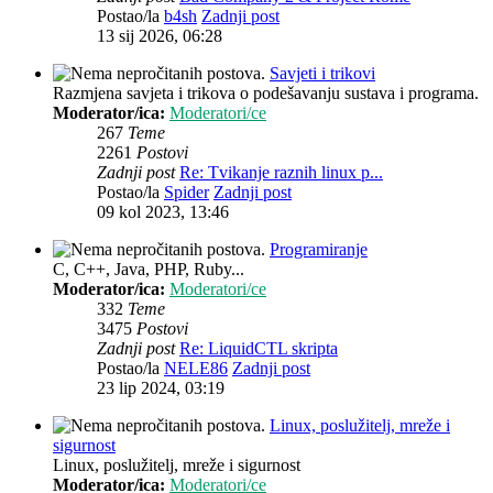
Postao/la
b4sh
Zadnji post
13 sij 2026, 06:28
Savjeti i trikovi
Razmjena savjeta i trikova o podešavanju sustava i programa.
Moderator/ica:
Moderatori/ce
267
Teme
2261
Postovi
Zadnji post
Re: Tvikanje raznih linux p...
Postao/la
Spider
Zadnji post
09 kol 2023, 13:46
Programiranje
C, C++, Java, PHP, Ruby...
Moderator/ica:
Moderatori/ce
332
Teme
3475
Postovi
Zadnji post
Re: LiquidCTL skripta
Postao/la
NELE86
Zadnji post
23 lip 2024, 03:19
Linux, poslužitelj, mreže i
sigurnost
Linux, poslužitelj, mreže i sigurnost
Moderator/ica:
Moderatori/ce