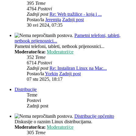
395
Teme
4764
Postovi
Zadnji post
Re: Web tražilice - koja i ...
Postao/la
Jeremija
Zadnji post
30 svi 2024, 07:35
Pametni telefoni, tableti,
netbook prijenosnici...
Pametni telefoni, tableti, netbook prijenosnici...
Moderator/ica:
Moderatori/ce
352
Teme
6714
Postovi
Zadnji post
Re: Instaliran Linux na Mac...
Postao/la
Yorkin
Zadnji post
07 stu 2025, 18:17
Distribucije
Teme
Postovi
Zadnji post
Distribucije općenito
Diskusije o raznim Linux distribucijama.
Moderator/ica:
Moderatori/ce
305
Teme