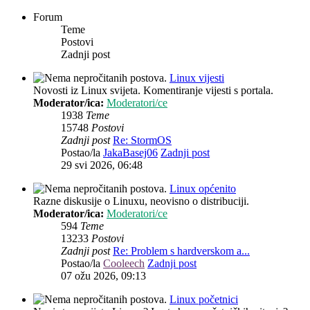
Forum
Teme
Postovi
Zadnji post
Linux vijesti
Novosti iz Linux svijeta. Komentiranje vijesti s portala.
Moderator/ica:
Moderatori/ce
1938
Teme
15748
Postovi
Zadnji post
Re: StormOS
Postao/la
JakaBasej06
Zadnji post
29 svi 2026, 06:48
Linux općenito
Razne diskusije o Linuxu, neovisno o distribuciji.
Moderator/ica:
Moderatori/ce
594
Teme
13233
Postovi
Zadnji post
Re: Problem s hardverskom a...
Postao/la
Cooleech
Zadnji post
07 ožu 2026, 09:13
Linux početnici