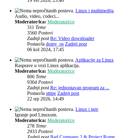
19 vel 2026, 23:46
Linux i multimedija
Audio, video, codeci...
Moderator/ica:
Moderatori/ce
311
Teme
3560
Postovi
Zadnji post
Re: Video downloader
Postao/la
domy_os
Zadnji post
06 kol 2024, 17:45
Aplikacije za Linux
Rasprave u vezi Linux aplikacija.
Moderator/ica:
Moderatori/ce
806
Teme
9304
Postovi
Zadnji post
Re: jednostavan program za ...
Postao/la
sttipe
Zadnji post
22 srp 2026, 14:49
Linux i igre
Igranje pod Linuxom.
Moderator/ica:
Moderatori/ce
278
Teme
2933
Postovi
Zadnji post
Bad Company 2 & Project Rome