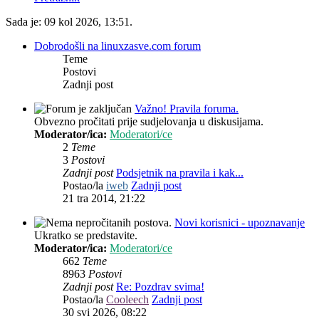
Sada je: 09 kol 2026, 13:51.
Dobrodošli na linuxzasve.com forum
Teme
Postovi
Zadnji post
Važno! Pravila foruma.
Obvezno pročitati prije sudjelovanja u diskusijama.
Moderator/ica:
Moderatori/ce
2
Teme
3
Postovi
Zadnji post
Podsjetnik na pravila i kak...
Postao/la
iweb
Zadnji post
21 tra 2014, 21:22
Novi korisnici - upoznavanje
Ukratko se predstavite.
Moderator/ica:
Moderatori/ce
662
Teme
8963
Postovi
Zadnji post
Re: Pozdrav svima!
Postao/la
Cooleech
Zadnji post
30 svi 2026, 08:22