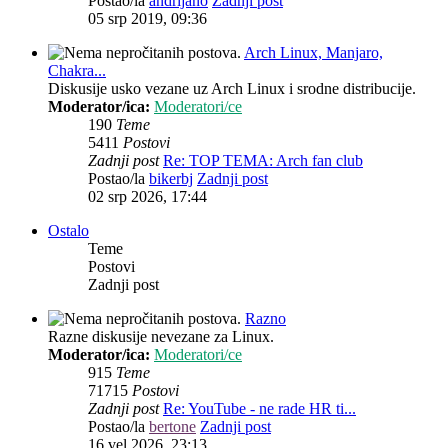
Postao/la
andrijano
Zadnji post
05 srp 2019, 09:36
Arch Linux, Manjaro,
Chakra...
Diskusije usko vezane uz Arch Linux i srodne distribucije.
Moderator/ica:
Moderatori/ce
190
Teme
5411
Postovi
Zadnji post
Re: TOP TEMA: Arch fan club
Postao/la
bikerbj
Zadnji post
02 srp 2026, 17:44
Ostalo
Teme
Postovi
Zadnji post
Razno
Razne diskusije nevezane za Linux.
Moderator/ica:
Moderatori/ce
915
Teme
71715
Postovi
Zadnji post
Re: YouTube - ne rade HR ti...
Postao/la
bertone
Zadnji post
16 vel 2026, 23:13