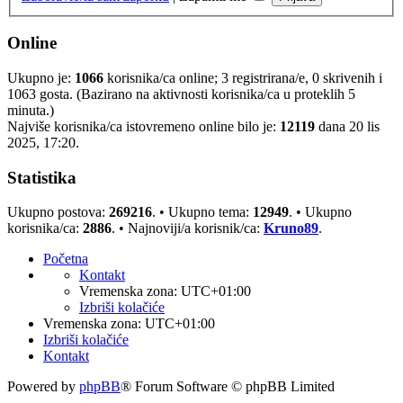
Online
Ukupno je:
1066
korisnika/ca online; 3 registrirana/e, 0 skrivenih i
1063 gosta. (Bazirano na aktivnosti korisnika/ca u proteklih 5
minuta.)
Najviše korisnika/ca istovremeno online bilo je:
12119
dana 20 lis
2025, 17:20.
Statistika
Ukupno postova:
269216
. • Ukupno tema:
12949
. • Ukupno
korisnika/ca:
2886
. • Najnoviji/a korisnik/ca:
Kruno89
.
Početna
Kontakt
Vremenska zona:
UTC+01:00
Izbriši kolačiće
Vremenska zona:
UTC+01:00
Izbriši kolačiće
Kontakt
Powered by
phpBB
® Forum Software © phpBB Limited