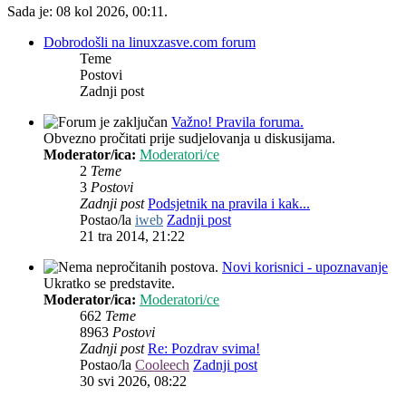
Sada je: 08 kol 2026, 00:11.
Dobrodošli na linuxzasve.com forum
Teme
Postovi
Zadnji post
Važno! Pravila foruma.
Obvezno pročitati prije sudjelovanja u diskusijama.
Moderator/ica:
Moderatori/ce
2
Teme
3
Postovi
Zadnji post
Podsjetnik na pravila i kak...
Postao/la
iweb
Zadnji post
21 tra 2014, 21:22
Novi korisnici - upoznavanje
Ukratko se predstavite.
Moderator/ica:
Moderatori/ce
662
Teme
8963
Postovi
Zadnji post
Re: Pozdrav svima!
Postao/la
Cooleech
Zadnji post
30 svi 2026, 08:22