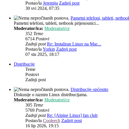
Postao/la
Jeremija
Zadnji post
30 svi 2024, 07:35
Pametni telefoni, tableti, netbook
Pametni telefoni, tableti, netbook prijenosnici...
Moderator/ica:
Moderatori/ce
352
Teme
6714
Postovi
Zadnji post
Re: Instaliran Linux na Mac...
Postao/la
Yorkin
Zadnji post
07 stu 2025, 18:17
Distribucije
Teme
Postovi
Zadnji post
Distribucije općenito
Diskusije o raznim Linux distribucijama.
Moderator/ica:
Moderatori/ce
305
Teme
5769
Postovi
Zadnji post
Re: [Alpine Linux] fan club
Postao/la
Cooleech
Zadnji post
16 lip 2026, 19:15