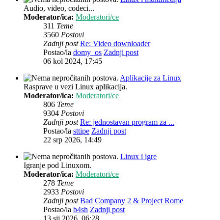
Audio, video, codeci...
Moderator/ica:
Moderatori/ce
311
Teme
3560
Postovi
Zadnji post
Re: Video downloader
Postao/la
domy_os
Zadnji post
06 kol 2024, 17:45
Aplikacije za Linux
Rasprave u vezi Linux aplikacija.
Moderator/ica:
Moderatori/ce
806
Teme
9304
Postovi
Zadnji post
Re: jednostavan program za ...
Postao/la
sttipe
Zadnji post
22 srp 2026, 14:49
Linux i igre
Igranje pod Linuxom.
Moderator/ica:
Moderatori/ce
278
Teme
2933
Postovi
Zadnji post
Bad Company 2 & Project Rome
Postao/la
b4sh
Zadnji post
13 sij 2026, 06:28