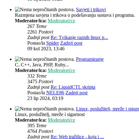
Savjeti i trikovi
Razmjena savjeta i trikova o podešavanju sustava i programa.
Moderator/ica:
Moderatori/ce
267
Teme
2261
Postovi
Zadnji post
Re: Tvikanje raznih linux p...
Postao/la
Spider
Zadnji post
09 kol 2023, 13:46
Programiranje
C, C++, Java, PHP, Ruby...
Moderator/ica:
Moderatori/ce
332
Teme
3475
Postovi
Zadnji post
Re: LiquidCTL skripta
Postao/la
NELE86
Zadnji post
23 lip 2024, 03:19
Linux, poslužitelj, mreže i sigur
Linux, poslužitelj, mreže i sigurnost
Moderator/ica:
Moderatori/ce
395
Teme
4764
Postovi
Zadnji post
Re: Web tražilice - koja i ...