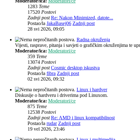
Moderator/ica:
Moderatori/ce
1283
Teme
17520
Postovi
Zadnji post
Re: Nakon Minimized, datote...
Postao/la
JakaBasej06
Zadnji post
28 svi 2026, 09:05
Radna okruženja
Vijesti, rasprave, pitanja i savjeti o grafičkim okruženjima te up
Moderator/ica:
Moderatori/ce
359
Teme
13074
Postovi
Zadnji post
Cosmic desktop iskustva
Postao/la
fibra
Zadnji post
02 svi 2026, 09:32
Linux i hardver
Diskusije o hardveru i driverima pod Linuxom.
Moderator/ica:
Moderatori/ce
875
Teme
12538
Postovi
Zadnji post
Re: AMD i linux kompatibilnost
Postao/la
rudar
Zadnji post
19 vel 2026, 23:46
Linux i multimedija