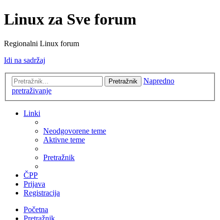
Linux za Sve forum
Regionalni Linux forum
Idi na sadržaj
Napredno
Pretražnik
pretraživanje
Linki
Neodgovorene teme
Aktivne teme
Pretražnik
ČPP
Prijava
Registracija
Početna
Pretražnik