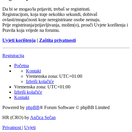
Da bi se mogao/la prijaviti, trebaš se registrirati.
Registracijom, koja traje nekoliko sekundi, dobivaš
ovlasti/mogućnosti koje neregistrirane osobe nemaju.
Prije registriranja/prijavljivanja, molim(o), prouči Uvjete korištenja i
Pravila koja vrijede na forumu.
Uvjeti korištenja
|
Zaštita privatnosti
Registracija
Početna
Kontakt
Vremenska zona:
UTC+01:00
Izbriši kolačiće
Vremenska zona:
UTC+01:00
Izbriši kolačiće
Kontakt
Powered by
phpBB
® Forum Software © phpBB Limited
HR (CRO) by
Ančica Sečan
Privatnost
|
Uvjeti