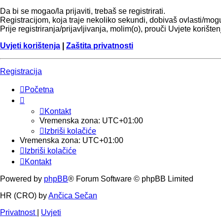
Da bi se mogao/la prijaviti, trebaš se registrirati.
Registracijom, koja traje nekoliko sekundi, dobivaš ovlasti/mo
Prije registriranja/prijavljivanja, molim(o), prouči Uvjete korište
Uvjeti korištenja
|
Zaštita privatnosti
Registracija
Početna
Kontakt
Vremenska zona:
UTC+01:00
Izbriši kolačiće
Vremenska zona:
UTC+01:00
Izbriši kolačiće
Kontakt
Powered by
phpBB
® Forum Software © phpBB Limited
HR (CRO) by
Ančica Sečan
Privatnost
|
Uvjeti