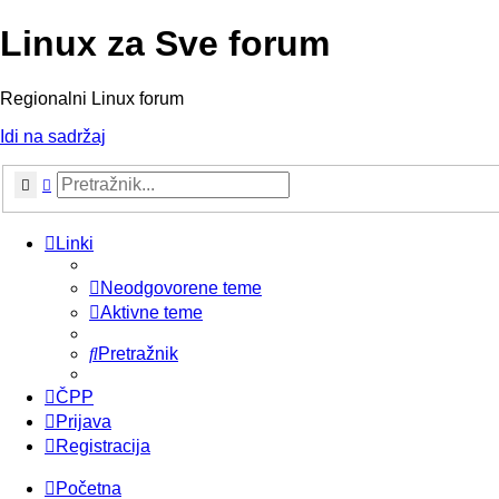
Linux za Sve forum
Regionalni Linux forum
Idi na sadržaj
Pretražnik
Napredno pretraživanje
Linki
Neodgovorene teme
Aktivne teme
Pretražnik
ČPP
Prijava
Registracija
Početna