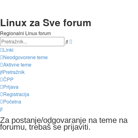
Linux za Sve forum
Regionalni Linux forum
Pretražnik
Napredno
pretraživanje
Linki
Neodgovorene teme
Aktivne teme
Pretražnik
ČPP
Prijava
Registracija
Početna
Pretražnik
Za postanje/odgovaranje na teme na
forumu, trebaš se prijaviti.