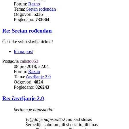
Forum:
Razno
Tema:
Sretan rođendan
Odgovori:
5235
Pogledano:
733064
Re: Sretan rođendan
Čestitke svim slavljenicima!
Idi na post
Postao/la
calisto053
08 pro 2018, 22:04
Forum:
Razno
Tema:
čavrljanje 2.0
Odgovori:
4824
Pogledano:
826243
Re: čavrljanje 2.0
bertone je napisao/la:
Vl@do je napisao/la:
Ono kad slusas
Šerbeđiju subotom, ili si ostario, ili imas