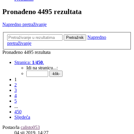
Pronađeno 4495 rezultata
Napredno pretraživanje
Napredno
Pretražnik
pretraživanje
Pronađeno 4495 rezultata
Stranica:
1
/
450
.
Idi na stranicu...:
1
2
3
4
5
...
450
Sljedeća
Postao/la
calisto053
04 sij 2019, 14:27