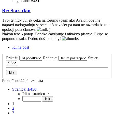
Pogledano:
6431
Re: Stari član
Tvoj te nick uvijek čeka na forumu (osim ako Avalon opet ne
napravi nadogradnju servera u 8 navečer pa nam ne razmrda bazu i
upokoji pola članova
).
Nakon tebe - potop. Poneko čavrljanje i nikakvo pisanje. Ekipa se
potpuno rasula. Dobro došao natrag!
Idi na post
Prikaži:
Redanje:
Smjer:
Pronađeno 4495 rezultata
Stranica:
1
/
450
.
Idi na stranicu...:
1
2
3