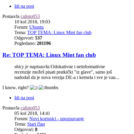
Idi na post
Postao/la
calisto053
10 kol 2018, 19:03
Forum:
Ubuntu
Tema:
TOP TEMA: Linux Mint fan club
Odgovori:
537
Pogledano:
281196
Re: TOP TEMA: Linux Mint fan club
shicy je napisao/la:
Odokativne i neinformativne
recenzije možeš pisati pratkički "iz glave", samo još
nadodaš da je nova verzija DE-a i kernela i sve je vau...
I know, right?
Idi na post
Postao/la
calisto053
05 kol 2018, 14:41
Forum:
Novi korisnici - upoznavanje
Tema:
Stari član
Odgovori:
8