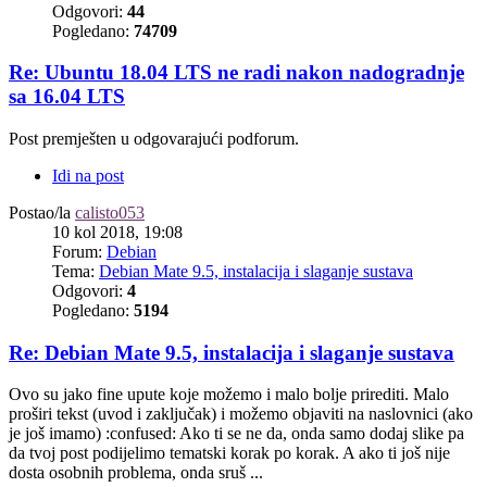
Odgovori:
44
Pogledano:
74709
Re: Ubuntu 18.04 LTS ne radi nakon nadogradnje
sa 16.04 LTS
Post premješten u odgovarajući podforum.
Idi na post
Postao/la
calisto053
10 kol 2018, 19:08
Forum:
Debian
Tema:
Debian Mate 9.5, instalacija i slaganje sustava
Odgovori:
4
Pogledano:
5194
Re: Debian Mate 9.5, instalacija i slaganje sustava
Ovo su jako fine upute koje možemo i malo bolje prirediti. Malo
proširi tekst (uvod i zaključak) i možemo objaviti na naslovnici (ako
je još imamo) :confused: Ako ti se ne da, onda samo dodaj slike pa
da tvoj post podijelimo tematski korak po korak. A ako ti još nije
dosta osobnih problema, onda sruš ...