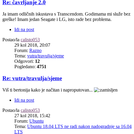
Re: čavrljanje 2.0
Ja imam odličnih iskustava s Transcendom. Godimama mi služe bez
greške! Imam jedan Seagate i LG, isto rade bez problema.
Idi na post
Postao/la
calisto053
29 kol 2018, 20:07
Forum:
Razno
Tema:
vutra/travulja/sjeme
Odgovori:
12
Pogledano:
4751
Re: vutra/travulja/sjeme
Viš ti bertonija kako je načitan i naproputovan...
Idi na post
Postao/la
calisto053
27 kol 2018, 15:42
Forum:
Ubuntu
Tema:
Ubuntu 18.04 LTS ne radi nakon nadogradnje sa 16.04
LTS