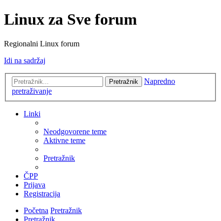
Linux za Sve forum
Regionalni Linux forum
Idi na sadržaj
Napredno
Pretražnik
pretraživanje
Linki
Neodgovorene teme
Aktivne teme
Pretražnik
ČPP
Prijava
Registracija
Početna
Pretražnik
Pretražnik