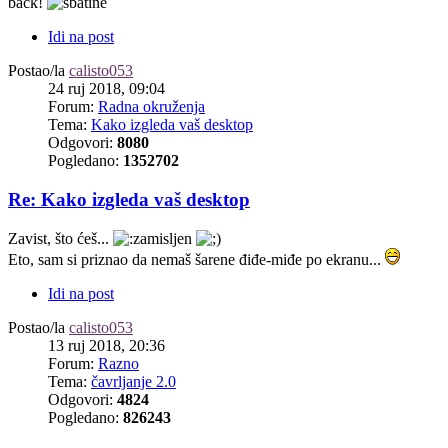
back!
Idi na post
Postao/la
calisto053
24 ruj 2018, 09:04
Forum:
Radna okruženja
Tema:
Kako izgleda vaš desktop
Odgovori:
8080
Pogledano:
1352702
Re: Kako izgleda vaš desktop
Zavist, što ćeš...
Eto, sam si priznao da nemaš šarene điđe-miđe po ekranu...
Idi na post
Postao/la
calisto053
13 ruj 2018, 20:36
Forum:
Razno
Tema:
čavrljanje 2.0
Odgovori:
4824
Pogledano:
826243