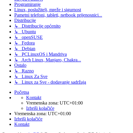
Programiranje
Linux, poslužitelj, mreže i sigurnost
Pametni telefoni, tableti, netbook prijenosnici...
Distribucije
↳ Distribucije općenito
↳ Ubuntu
↳ openSUSE
↳ Fedora
↳ Debian
↳ PCLinuxOS i Mandriva
↳ Arch Linux, Manjaro, Chakra...
Ostalo
↳ Razno
↳ Linux Za Sve
↳ Linux za Sve - dodavanje sadržaja
Početna
Kontakt
Vremenska zona:
UTC+01:00
Izbriši kolačiće
Vremenska zona:
UTC+01:00
Izbriši kolačiće
Kontakt