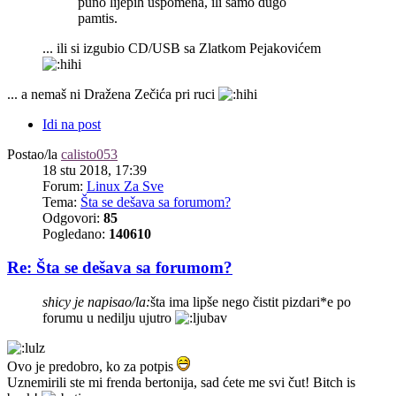
puno lijepih uspomena, ili samo dugo
pamtis.
... ili si izgubio CD/USB sa Zlatkom Pejakovićem
... a nemaš ni Dražena Zečića pri ruci
Idi na post
Postao/la
calisto053
18 stu 2018, 17:39
Forum:
Linux Za Sve
Tema:
Šta se dešava sa forumom?
Odgovori:
85
Pogledano:
140610
Re: Šta se dešava sa forumom?
shicy je napisao/la:
šta ima lipše nego čistit pizdari*e po
forumu u nedilju ujutro
Ovo je predobro, ko za potpis
Uznemirili ste mi frenda bertonija, sad ćete me svi čut! Bitch is