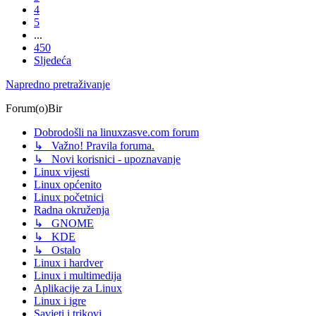
4
5
...
450
Sljedeća
Napredno pretraživanje
Forum(o)Bir
Dobrodošli na linuxzasve.com forum
↳ Važno! Pravila foruma.
↳ Novi korisnici - upoznavanje
Linux vijesti
Linux općenito
Linux početnici
Radna okruženja
↳ GNOME
↳ KDE
↳ Ostalo
Linux i hardver
Linux i multimedija
Aplikacije za Linux
Linux i igre
Savjeti i trikovi