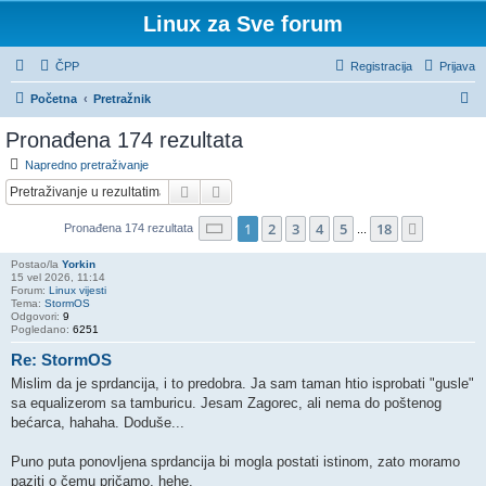
Linux za Sve forum
ČPP
Registracija
Prijava
P
Početna
Pretražnik
r
Pronađena 174 rezultata
e
Napredno pretraživanje
t
Pretražnik
Napredno pretraživanje
r
Stranica:
1
/
18
.
1
2
3
4
5
18
Sljedeća
Pronađena 174 rezultata
a
...
ž
Postao/la
Yorkin
15 vel 2026, 11:14
n
Forum:
Linux vijesti
Tema:
StormOS
i
Odgovori:
9
Pogledano:
6251
k
Re: StormOS
Mislim da je sprdancija, i to predobra. Ja sam taman htio isprobati "gusle"
sa equalizerom sa tamburicu. Jesam Zagorec, ali nema do poštenog
bećarca, hahaha. Doduše...
Puno puta ponovljena sprdancija bi mogla postati istinom, zato moramo
paziti o čemu pričamo, hehe.