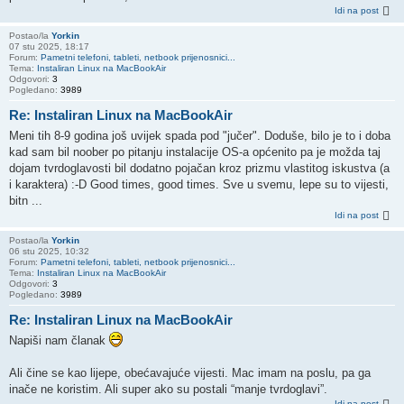
Idi na post
Postao/la
Yorkin
07 stu 2025, 18:17
Forum:
Pametni telefoni, tableti, netbook prijenosnici...
Tema:
Instaliran Linux na MacBookAir
Odgovori:
3
Pogledano:
3989
Re: Instaliran Linux na MacBookAir
Meni tih 8-9 godina još uvijek spada pod "jučer". Doduše, bilo je to i doba
kad sam bil noober po pitanju instalacije OS-a općenito pa je možda taj
dojam tvrdoglavosti bil dodatno pojačan kroz prizmu vlastitog iskustva (a
i karaktera) :-D Good times, good times. Sve u svemu, lepe su to vijesti,
bitn ...
Idi na post
Postao/la
Yorkin
06 stu 2025, 10:32
Forum:
Pametni telefoni, tableti, netbook prijenosnici...
Tema:
Instaliran Linux na MacBookAir
Odgovori:
3
Pogledano:
3989
Re: Instaliran Linux na MacBookAir
Napiši nam članak
Ali čine se kao lijepe, obećavajuće vijesti. Mac imam na poslu, pa ga
inače ne koristim. Ali super ako su postali “manje tvrdoglavi”.
Idi na post