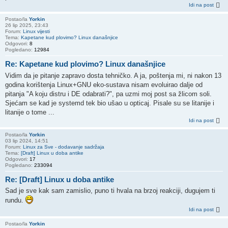
Idi na post
Postao/la
Yorkin
26 lip 2025, 23:43
Forum:
Linux vijesti
Tema:
Kapetane kud plovimo? Linux današnjice
Odgovori:
8
Pogledano:
12984
Re: Kapetane kud plovimo? Linux današnjice
Vidim da je pitanje zapravo dosta tehničko. A ja, poštenja mi, ni nakon 13
godina korištenja Linux+GNU eko-sustava nisam evoluirao dalje od
pitanja "A koju distru i DE odabrati?", pa uzmi moj post sa žlicom soli.
Sjećam se kad je systemd tek bio ušao u opticaj. Pisale su se litanije i
litanije o tome ...
Idi na post
Postao/la
Yorkin
03 lip 2024, 14:51
Forum:
Linux za Sve - dodavanje sadržaja
Tema:
[Draft] Linux u doba antike
Odgovori:
17
Pogledano:
233094
Re: [Draft] Linux u doba antike
Sad je sve kak sam zamislio, puno ti hvala na brzoj reakciji, dugujem ti
rundu.
Idi na post
Postao/la
Yorkin