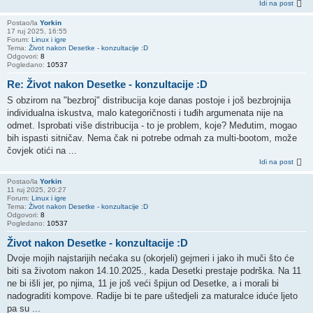
Idi na post
Postao/la
Yorkin
17 ruj 2025, 16:55
Forum:
Linux i igre
Tema:
Život nakon Desetke - konzultacije :D
Odgovori:
8
Pogledano:
10537
Re: Život nakon Desetke - konzultacije :D
S obzirom na "bezbroj" distribucija koje danas postoje i još bezbrojnija
individualna iskustva, malo kategoričnosti i tuđih argumenata nije na
odmet. Isprobati više distribucija - to je problem, koje? Međutim, mogao
bih ispasti sitničav. Nema čak ni potrebe odmah za multi-bootom, može
čovjek otići na ...
Idi na post
Postao/la
Yorkin
11 ruj 2025, 20:27
Forum:
Linux i igre
Tema:
Život nakon Desetke - konzultacije :D
Odgovori:
8
Pogledano:
10537
Život nakon Desetke - konzultacije :D
Dvoje mojih najstarijih nećaka su (okorjeli) gejmeri i jako ih muči što će
biti sa životom nakon 14.10.2025., kada Desetki prestaje podrška. Na 11
ne bi išli jer, po njima, 11 je još veći špijun od Desetke, a i morali bi
nadograditi kompove. Radije bi te pare uštedjeli za maturalce iduće ljeto
pa su ...