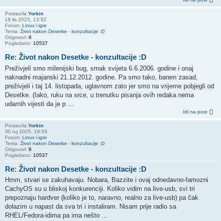
Postao/la
Yorkin
18 lis 2025, 13:32
Forum:
Linux i igre
Tema:
Život nakon Desetke - konzultacije :D
Odgovori:
8
Pogledano:
10537
Re: Život nakon Desetke - konzultacije :D
Preživjeli smo milenijski bug, smak svijeta 6.6.2006. godine i onaj
naknadni majanski 21.12.2012. godine. Pa smo tako, barem zasad,
preživjeli i taj 14. listopada, uglavnom zato jer smo na vrijeme pobjegli od
Desetke. (Iako, ruku na srce, u trenutku pisanja ovih redaka nema
udarnih vijesti da je p ...
Idi na post
Postao/la
Yorkin
30 ruj 2025, 19:53
Forum:
Linux i igre
Tema:
Život nakon Desetke - konzultacije :D
Odgovori:
8
Pogledano:
10537
Re: Život nakon Desetke - konzultacije :D
Hmm, stvari se zakuhavaju. Nobara, Bazzite i ovaj odnedavno-famozni
CachyOS su u bliskoj konkurenciji. Koliko vidim na live-usb, svi tri
prepoznaju hardver (koliko je to, naravno, realno za live-usb) pa čak
dolazim u napast da sva tri i instaliram. Nisam prije radio sa
RHEL/Fedora-idima pa ima nešto ...