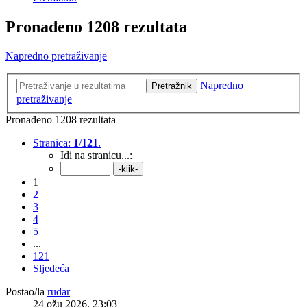
Pronađeno 1208 rezultata
Napredno pretraživanje
Napredno
Pretražnik
pretraživanje
Pronađeno 1208 rezultata
Stranica:
1
/
121
.
Idi na stranicu...:
1
2
3
4
5
...
121
Sljedeća
Postao/la
rudar
24 ožu 2026, 23:03