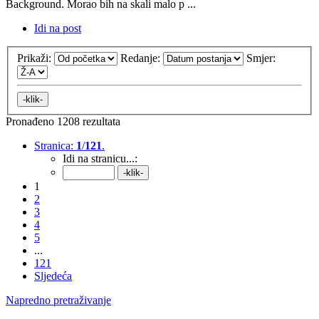
Background. Morao bih na skali malo p ...
Idi na post
Prikaži:
Redanje:
Smjer:
Pronađeno 1208 rezultata
Stranica:
1
/
121
.
Idi na stranicu...:
1
2
3
4
5
...
121
Sljedeća
Napredno pretraživanje