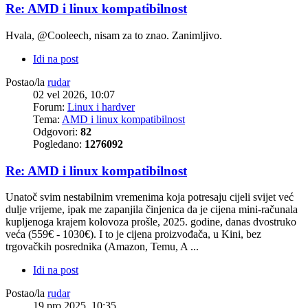
Re: AMD i linux kompatibilnost
Hvala, @Cooleech, nisam za to znao. Zanimljivo.
Idi na post
Postao/la
rudar
02 vel 2026, 10:07
Forum:
Linux i hardver
Tema:
AMD i linux kompatibilnost
Odgovori:
82
Pogledano:
1276092
Re: AMD i linux kompatibilnost
Unatoč svim nestabilnim vremenima koja potresaju cijeli svijet već
dulje vrijeme, ipak me zapanjila činjenica da je cijena mini-računala
kupljenoga krajem kolovoza prošle, 2025. godine, danas dvostruko
veća (559€ - 1030€). I to je cijena proizvođača, u Kini, bez
trgovačkih posrednika (Amazon, Temu, A ...
Idi na post
Postao/la
rudar
19 pro 2025, 10:35