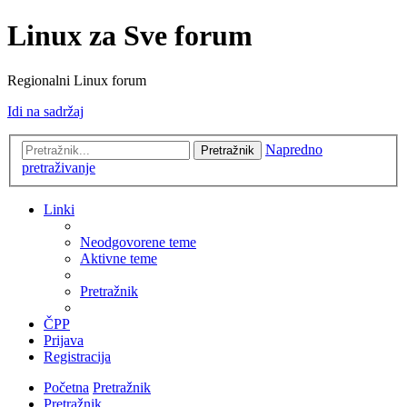
Linux za Sve forum
Regionalni Linux forum
Idi na sadržaj
Napredno
Pretražnik
pretraživanje
Linki
Neodgovorene teme
Aktivne teme
Pretražnik
ČPP
Prijava
Registracija
Početna
Pretražnik
Pretražnik