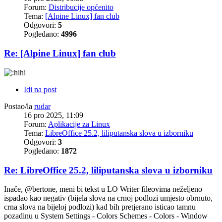
Forum:
Distribucije općenito
Tema:
[Alpine Linux] fan club
Odgovori:
5
Pogledano:
4996
Re: [Alpine Linux] fan club
Idi na post
Postao/la
rudar
16 pro 2025, 11:09
Forum:
Aplikacije za Linux
Tema:
LibreOffice 25.2, liliputanska slova u izborniku
Odgovori:
3
Pogledano:
1872
Re: LibreOffice 25.2, liliputanska slova u izborniku
Inače, @bertone, meni bi tekst u LO Writer fileovima neželjeno
ispadao kao negativ (bijela slova na crnoj podlozi umjesto obrnuto,
crna slova na bijeloj podlozi) kad bih pretjerano isticao tamnu
pozadinu u System Settings - Colors Schemes - Colors - Window