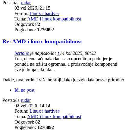
Postao/la
rudar
03 vel 2026, 21:15
Forum:
Linux i hardver
Tema:
AMD i linux kompatibilnost
Odgovori:
82
Pogledano:
1276092
Re: AMD i linux kompatibilnost
bertone
je napisao/la:
↑
14 kol 2025, 08:32
I da, cijene računala danas su općenito u padu jer je
ponuda na tržištu ogromna, a proizvodnja komponenti
sve jeftinija tako da...
Dakle, ova tvrdnja više ne stoji, iako je izgledala posve prirodno.
Idi na post
Postao/la
rudar
02 vel 2026, 14:14
Forum:
Linux i hardver
Tema:
AMD i linux kompatibilnost
Odgovori:
82
Pogledano:
1276092