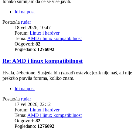
Ionako sumnjam da će se više javiti.
Idi na post
Postao/la
rudar
18 vel 2026, 10:47
Forum:
Linux i hardver
Tema:
AMD i linux kompatibilnost
Odgovori:
82
Pogledano:
1276092
Re: AMD i linux kompatibilnost
Hvala, @bertone. Susjeda bih (zasad) ostavio; jezik nije naš, ali nije
prekršio pravila foruma, koliko znam.
Idi na post
Postao/la
rudar
17 vel 2026, 22:12
Forum:
Linux i hardver
Tema:
AMD i linux kompatibilnost
Odgovori:
82
Pogledano:
1276092