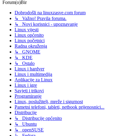
Forum(o)Bir
Dobrodošli na linuxzasve.com forum
↳ Važno! Pravila foruma.
↳ Novi korisnici - upoznavanje
Linux vijesti
Linux općenito
Linux početnici
Radna okruženja
↳ GNOME
↳ KDE
↳ Ostalo
Linux i hardver
Linux i multimedija
Aplikacije za Linux
Linux i igre
Savjeti i trikovi
Programiranje
Linux, poslužitelj, mreže i sigurnost
Pametni telefoni, tableti, netbook prijenosnici...
Distribucije
↳ Distribucije općenito
↳ Ubuntu
↳ openSUSE
↳ Fedora