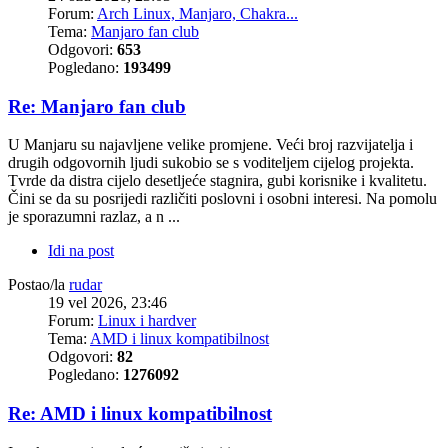
Forum:
Arch Linux, Manjaro, Chakra...
Tema:
Manjaro fan club
Odgovori:
653
Pogledano:
193499
Re: Manjaro fan club
U Manjaru su najavljene velike promjene. Veći broj razvijatelja i
drugih odgovornih ljudi sukobio se s voditeljem cijelog projekta.
Tvrde da distra cijelo desetljeće stagnira, gubi korisnike i kvalitetu.
Čini se da su posrijedi različiti poslovni i osobni interesi. Na pomolu
je sporazumni razlaz, a n ...
Idi na post
Postao/la
rudar
19 vel 2026, 23:46
Forum:
Linux i hardver
Tema:
AMD i linux kompatibilnost
Odgovori:
82
Pogledano:
1276092
Re: AMD i linux kompatibilnost