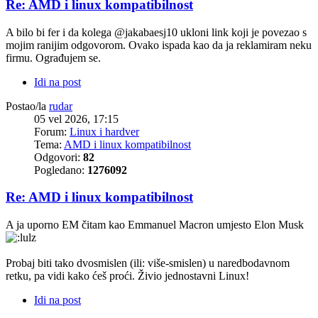
Re: AMD i linux kompatibilnost
A bilo bi fer i da kolega @jakabaesj10 ukloni link koji je povezao s
mojim ranijim odgovorom. Ovako ispada kao da ja reklamiram neku
firmu. Ograđujem se.
Idi na post
Postao/la
rudar
05 vel 2026, 17:15
Forum:
Linux i hardver
Tema:
AMD i linux kompatibilnost
Odgovori:
82
Pogledano:
1276092
Re: AMD i linux kompatibilnost
A ja uporno EM čitam kao Emmanuel Macron umjesto Elon Musk
Probaj biti tako dvosmislen (ili: više-smislen) u naredbodavnom
retku, pa vidi kako ćeš proći. Živio jednostavni Linux!
Idi na post