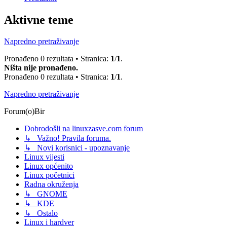
Aktivne teme
Napredno pretraživanje
Pronađeno 0 rezultata • Stranica:
1
/
1
.
Ništa nije pronađeno.
Pronađeno 0 rezultata • Stranica:
1
/
1
.
Napredno pretraživanje
Forum(o)Bir
Dobrodošli na linuxzasve.com forum
↳ Važno! Pravila foruma.
↳ Novi korisnici - upoznavanje
Linux vijesti
Linux općenito
Linux početnici
Radna okruženja
↳ GNOME
↳ KDE
↳ Ostalo
Linux i hardver