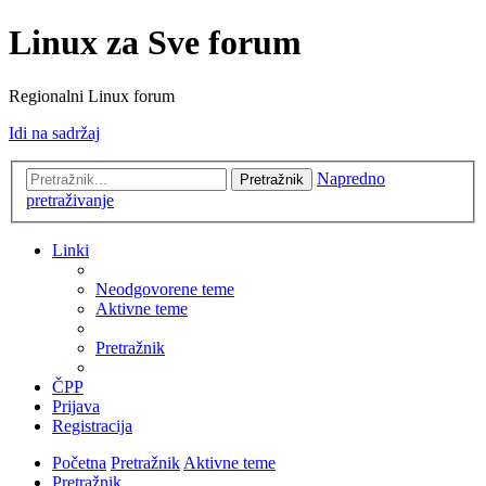
Linux za Sve forum
Regionalni Linux forum
Idi na sadržaj
Napredno
Pretražnik
pretraživanje
Linki
Neodgovorene teme
Aktivne teme
Pretražnik
ČPP
Prijava
Registracija
Početna
Pretražnik
Aktivne teme
Pretražnik