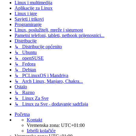
Linux i multimedija
Aplikacije za Linux
Linux i igre
Savjeti i trikovi
Programiranje
Linux, poslužitelj, mreže i sigurnost
Pametni telefoni, tableti, netbook prijenosnici...
Distribucije
↳ Distribucije općenito
↳ Ubuntu
↳ openSUSE
↳ Fedora
↳ Debian
↳ PCLinuxOS i Mandriva
↳ Arch Linux, Manjaro, Chakra...
Ostalo
↳ Razno
↳ Linux Za Sve
↳ Linux za Sve - dodavanje sadržaja
Početna
Kontakt
Vremenska zona:
UTC+01:00
Izbriši kolačiće