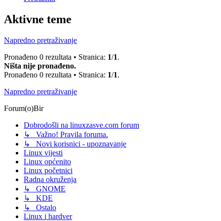
Aktivne teme
Napredno pretraživanje
Pronađeno 0 rezultata • Stranica:
1
/
1
.
Ništa nije pronađeno.
Pronađeno 0 rezultata • Stranica:
1
/
1
.
Napredno pretraživanje
Forum(o)Bir
Dobrodošli na linuxzasve.com forum
↳ Važno! Pravila foruma.
↳ Novi korisnici - upoznavanje
Linux vijesti
Linux općenito
Linux početnici
Radna okruženja
↳ GNOME
↳ KDE
↳ Ostalo
Linux i hardver