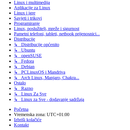
Linux i multimedija
Aplikacije za Linux
Linux i igre
Savjeti i trikovi
Programiranje
Linux, poslužitelj, mreže i sigurnost
Pametni telefoni, tableti, netbook prijenosnici...
Distribucije
↳ Distribucije općenito
↳ Ubuntu
↳ openSUSE
↳ Fedora
↳ Debian
↳ PCLinuxOS i Mandriva
↳ Arch Linux, Manjaro, Chakra...
Ostalo
↳ Razno
↳ Linux Za Sve
↳ Linux za Sve - dodavanje sadržaja
Početna
Vremenska zona:
UTC+01:00
Izbriši kolačiće
Kontakt