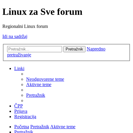
Linux za Sve forum
Regionalni Linux forum
Idi na sadržaj
Napredno
Pretražnik
pretraživanje
Linki
Neodgovorene teme
Aktivne teme
Pretražnik
ČPP
Prijava
Registracija
Početna
Pretražnik
Aktivne teme
Pretražnik