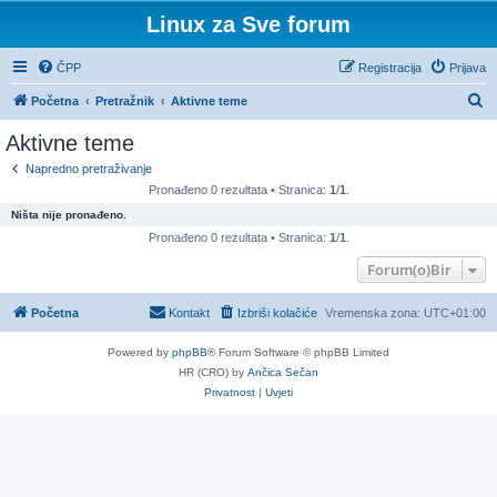
Linux za Sve forum
ČPP
Registracija
Prijava
P
Početna
Pretražnik
Aktivne teme
r
Aktivne teme
e
Napredno pretraživanje
t
Pronađeno 0 rezultata • Stranica:
1
/
1
.
r
Ništa nije pronađeno.
a
Pronađeno 0 rezultata • Stranica:
1
/
1
.
ž
Forum(o)Bir
n
Početna
Kontakt
Izbriši kolačiće
Vremenska zona:
UTC+01:00
i
k
Powered by
phpBB
® Forum Software © phpBB Limited
HR (CRO) by
Ančica Sečan
Privatnost
|
Uvjeti