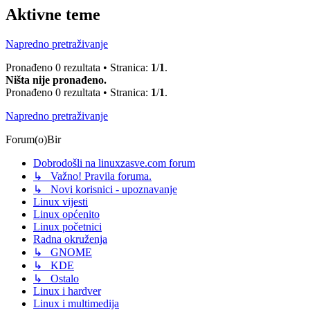
Aktivne teme
Napredno pretraživanje
Pronađeno 0 rezultata • Stranica:
1
/
1
.
Ništa nije pronađeno.
Pronađeno 0 rezultata • Stranica:
1
/
1
.
Napredno pretraživanje
Forum(o)Bir
Dobrodošli na linuxzasve.com forum
↳ Važno! Pravila foruma.
↳ Novi korisnici - upoznavanje
Linux vijesti
Linux općenito
Linux početnici
Radna okruženja
↳ GNOME
↳ KDE
↳ Ostalo
Linux i hardver
Linux i multimedija