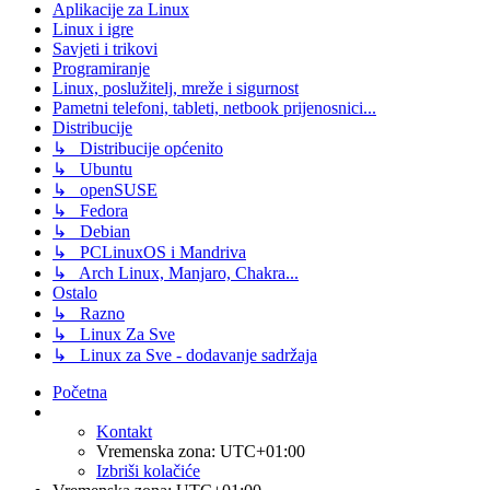
Aplikacije za Linux
Linux i igre
Savjeti i trikovi
Programiranje
Linux, poslužitelj, mreže i sigurnost
Pametni telefoni, tableti, netbook prijenosnici...
Distribucije
↳ Distribucije općenito
↳ Ubuntu
↳ openSUSE
↳ Fedora
↳ Debian
↳ PCLinuxOS i Mandriva
↳ Arch Linux, Manjaro, Chakra...
Ostalo
↳ Razno
↳ Linux Za Sve
↳ Linux za Sve - dodavanje sadržaja
Početna
Kontakt
Vremenska zona:
UTC+01:00
Izbriši kolačiće