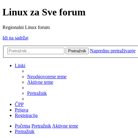
Linux za Sve forum
Regionalni Linux forum
Idi na sadržaj
Napredno pretraživanje
Pretražnik
Linki
Neodgovorene teme
Aktivne teme
Pretražnik
ČPP
Prijava
Registracija
Početna
Pretražnik
Aktivne teme
Pretražnik