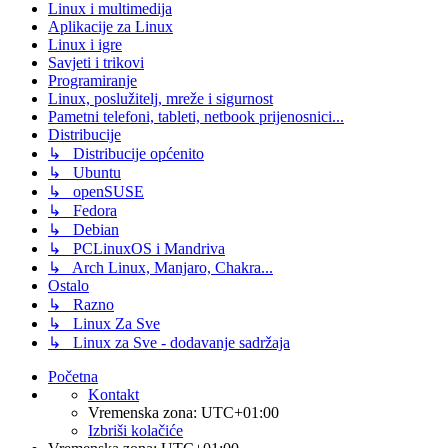
Linux i multimedija
Aplikacije za Linux
Linux i igre
Savjeti i trikovi
Programiranje
Linux, poslužitelj, mreže i sigurnost
Pametni telefoni, tableti, netbook prijenosnici...
Distribucije
↳ Distribucije općenito
↳ Ubuntu
↳ openSUSE
↳ Fedora
↳ Debian
↳ PCLinuxOS i Mandriva
↳ Arch Linux, Manjaro, Chakra...
Ostalo
↳ Razno
↳ Linux Za Sve
↳ Linux za Sve - dodavanje sadržaja
Početna
Kontakt
Vremenska zona:
UTC+01:00
Izbriši kolačiće