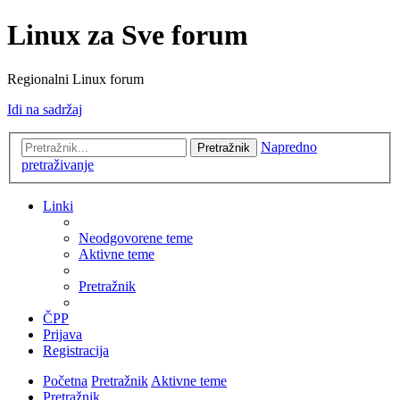
Linux za Sve forum
Regionalni Linux forum
Idi na sadržaj
Napredno
Pretražnik
pretraživanje
Linki
Neodgovorene teme
Aktivne teme
Pretražnik
ČPP
Prijava
Registracija
Početna
Pretražnik
Aktivne teme
Pretražnik