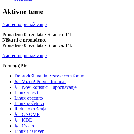
Aktivne teme
Napredno pretraživanje
Pronađeno 0 rezultata • Stranica:
1
/
1
.
Ništa nije pronađeno.
Pronađeno 0 rezultata • Stranica:
1
/
1
.
Napredno pretraživanje
Forum(o)Bir
Dobrodošli na linuxzasve.com forum
↳ Važno! Pravila foruma.
↳ Novi korisnici - upoznavanje
Linux vijesti
Linux općenito
Linux početnici
Radna okruženja
↳ GNOME
↳ KDE
↳ Ostalo
Linux i hardver