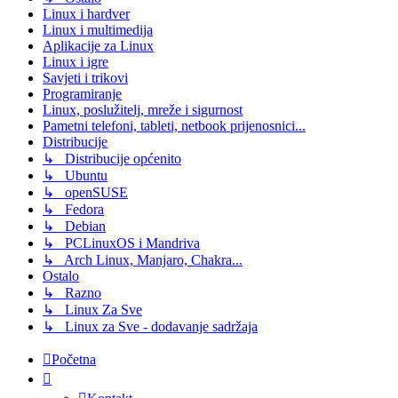
Linux i hardver
Linux i multimedija
Aplikacije za Linux
Linux i igre
Savjeti i trikovi
Programiranje
Linux, poslužitelj, mreže i sigurnost
Pametni telefoni, tableti, netbook prijenosnici...
Distribucije
↳ Distribucije općenito
↳ Ubuntu
↳ openSUSE
↳ Fedora
↳ Debian
↳ PCLinuxOS i Mandriva
↳ Arch Linux, Manjaro, Chakra...
Ostalo
↳ Razno
↳ Linux Za Sve
↳ Linux za Sve - dodavanje sadržaja
Početna