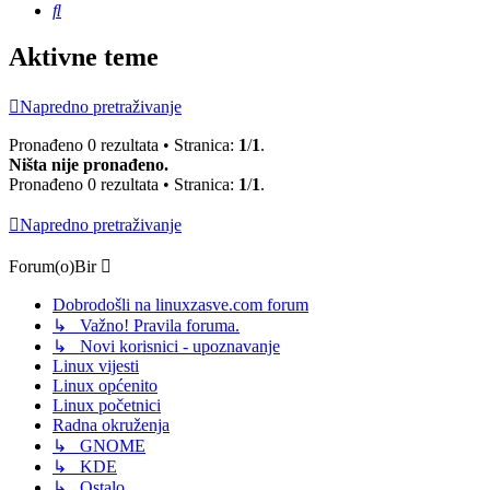
Pretražnik
Aktivne teme
Napredno pretraživanje
Pronađeno 0 rezultata • Stranica:
1
/
1
.
Ništa nije pronađeno.
Pronađeno 0 rezultata • Stranica:
1
/
1
.
Napredno pretraživanje
Forum(o)Bir
Dobrodošli na linuxzasve.com forum
↳ Važno! Pravila foruma.
↳ Novi korisnici - upoznavanje
Linux vijesti
Linux općenito
Linux početnici
Radna okruženja
↳ GNOME
↳ KDE
↳ Ostalo