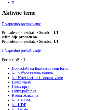
Pretražnik
Aktivne teme
Napredno pretraživanje
Pronađeno 0 rezultata • Stranica:
1
/
1
.
Ništa nije pronađeno.
Pronađeno 0 rezultata • Stranica:
1
/
1
.
Napredno pretraživanje
Forum(o)Bir
Dobrodošli na linuxzasve.com forum
↳ Važno! Pravila foruma.
↳ Novi korisnici - upoznavanje
Linux vijesti
Linux općenito
Linux početnici
Radna okruženja
↳ GNOME
↳ KDE
↳ Ostalo