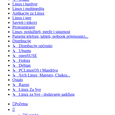
Linux i hardver
Linux i multimedija
Aplikacije za Linux
Linux i igre
Savjeti i trikovi
Programiranje
Linux, poslužitelj, mreže i sigurnost
Pametni telefoni, tableti, netbook prijenosnici...
Distribucije
↳ Distribucije općenito
↳ Ubuntu
↳ openSUSE
↳ Fedora
↳ Debian
↳ PCLinuxOS i Mandriva
↳ Arch Linux, Manjaro, Chakra...
Ostalo
↳ Razno
↳ Linux Za Sve
↳ Linux za Sve - dodavanje sadržaja
Početna