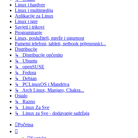
Linux i hardver
Linux i multimedija
Aplikacije za Linux
Linux i igre
Savjeti i trikovi
Programiranje
Linux, poslužitelj, mreže i sigurnost
Pametni telefoni, tableti, netbook prijenosnici...
Distribucije
↳ Distribucije općenito
↳ Ubuntu
↳ openSUSE
↳ Fedora
↳ Debian
↳ PCLinuxOS i Mandriva
↳ Arch Linux, Manjaro, Chakra...
Ostalo
↳ Razno
↳ Linux Za Sve
↳ Linux za Sve - dodavanje sadržaja
Početna