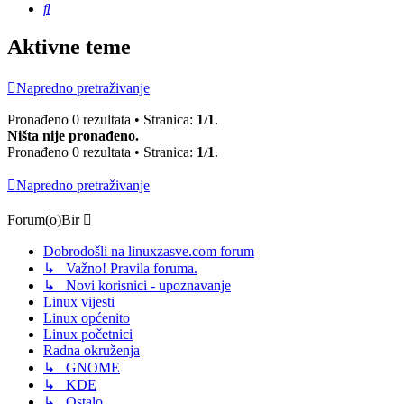
Pretražnik
Aktivne teme
Napredno pretraživanje
Pronađeno 0 rezultata • Stranica:
1
/
1
.
Ništa nije pronađeno.
Pronađeno 0 rezultata • Stranica:
1
/
1
.
Napredno pretraživanje
Forum(o)Bir
Dobrodošli na linuxzasve.com forum
↳ Važno! Pravila foruma.
↳ Novi korisnici - upoznavanje
Linux vijesti
Linux općenito
Linux početnici
Radna okruženja
↳ GNOME
↳ KDE
↳ Ostalo