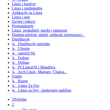
Linux i hardver
Linux i multimedija
Aplikacije za Linux
Linux i igre
Savjeti i trikovi
Programiranje
Linux, poslužitelj, mreže i sigurnost
Pametni telefoni, tableti, netbook prijenosnici...
Distribucije
↳ Distribucije općenito
↳ Ubuntu
↳ openSUSE
↳ Fedora
↳ Debian
↳ PCLinuxOS i Mandriva
↳ Arch Linux, Manjaro, Chakra...
Ostalo
↳ Razno
↳ Linux Za Sve
↳ Linux za Sve - dodavanje sadržaja
Početna