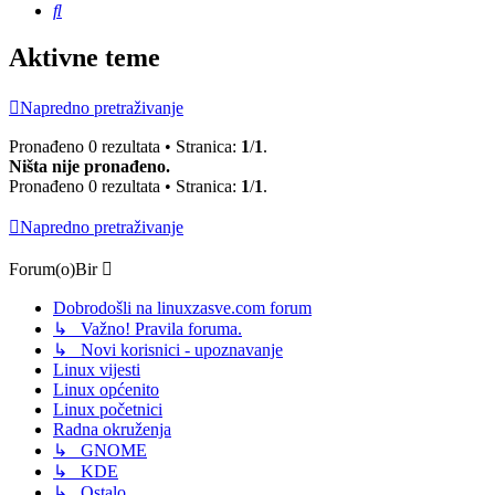
Pretražnik
Aktivne teme
Napredno pretraživanje
Pronađeno 0 rezultata • Stranica:
1
/
1
.
Ništa nije pronađeno.
Pronađeno 0 rezultata • Stranica:
1
/
1
.
Napredno pretraživanje
Forum(o)Bir
Dobrodošli na linuxzasve.com forum
↳ Važno! Pravila foruma.
↳ Novi korisnici - upoznavanje
Linux vijesti
Linux općenito
Linux početnici
Radna okruženja
↳ GNOME
↳ KDE
↳ Ostalo