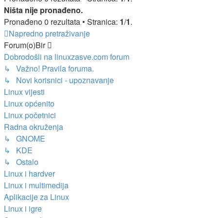
Ništa nije pronađeno.
Pronađeno 0 rezultata • Stranica:
1
/
1
.
Napredno pretraživanje
Forum(o)Bir
Dobrodošli na linuxzasve.com forum
↳ Važno! Pravila foruma.
↳ Novi korisnici - upoznavanje
Linux vijesti
Linux općenito
Linux početnici
Radna okruženja
↳ GNOME
↳ KDE
↳ Ostalo
Linux i hardver
Linux i multimedija
Aplikacije za Linux
Linux i igre