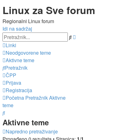
Linux za Sve forum
Regionalni Linux forum
Idi na sadržaj
Napredno
Pretražnik
pretraživanje
Linki
Neodgovorene teme
Aktivne teme
Pretražnik
ČPP
Prijava
Registracija
Početna
Pretražnik
Aktivne
teme
Pretražnik
Aktivne teme
Napredno pretraživanje
Pronađeno 0 rezultata • Stranica:
1
/
1
.