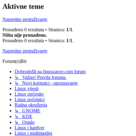
Aktivne teme
Napredno pretraživanje
Pronađeno 0 rezultata • Stranica:
1
/
1
.
Ništa nije pronađeno.
Pronađeno 0 rezultata • Stranica:
1
/
1
.
Napredno pretraživanje
Forum(o)Bir
Dobrodošli na linuxzasve.com forum
↳ Važno! Pravila foruma.
↳ Novi korisnici - upoznavanje
Linux vijesti
Linux općenito
Linux početnici
Radna okruženja
↳ GNOME
↳ KDE
↳ Ostalo
Linux i hardver
Linux i multimedija