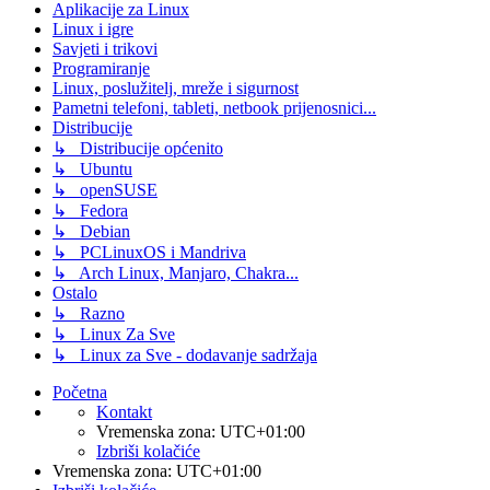
Aplikacije za Linux
Linux i igre
Savjeti i trikovi
Programiranje
Linux, poslužitelj, mreže i sigurnost
Pametni telefoni, tableti, netbook prijenosnici...
Distribucije
↳ Distribucije općenito
↳ Ubuntu
↳ openSUSE
↳ Fedora
↳ Debian
↳ PCLinuxOS i Mandriva
↳ Arch Linux, Manjaro, Chakra...
Ostalo
↳ Razno
↳ Linux Za Sve
↳ Linux za Sve - dodavanje sadržaja
Početna
Kontakt
Vremenska zona:
UTC+01:00
Izbriši kolačiće
Vremenska zona:
UTC+01:00