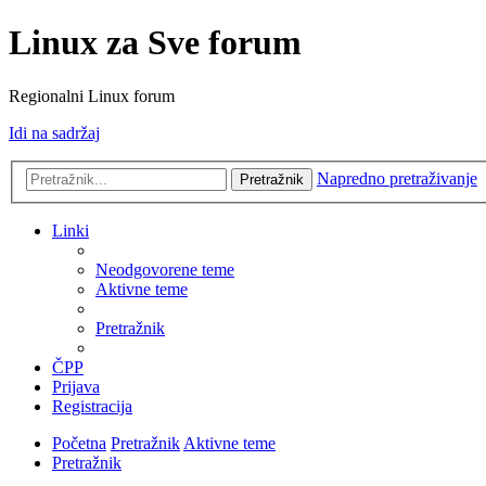
Linux za Sve forum
Regionalni Linux forum
Idi na sadržaj
Napredno pretraživanje
Pretražnik
Linki
Neodgovorene teme
Aktivne teme
Pretražnik
ČPP
Prijava
Registracija
Početna
Pretražnik
Aktivne teme
Pretražnik