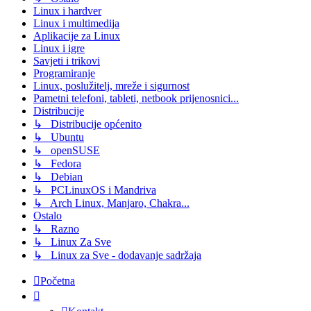
Linux i hardver
Linux i multimedija
Aplikacije za Linux
Linux i igre
Savjeti i trikovi
Programiranje
Linux, poslužitelj, mreže i sigurnost
Pametni telefoni, tableti, netbook prijenosnici...
Distribucije
↳ Distribucije općenito
↳ Ubuntu
↳ openSUSE
↳ Fedora
↳ Debian
↳ PCLinuxOS i Mandriva
↳ Arch Linux, Manjaro, Chakra...
Ostalo
↳ Razno
↳ Linux Za Sve
↳ Linux za Sve - dodavanje sadržaja
Početna