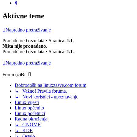
Pretražnik
Aktivne teme
Napredno pretraživanje
Pronađeno 0 rezultata • Stranica:
1
/
1
.
Ništa nije pronađeno.
Pronađeno 0 rezultata • Stranica:
1
/
1
.
Napredno pretraživanje
Forum(o)Bir
Dobrodošli na linuxzasve.com forum
↳ Važno! Pravila foruma.
↳ Novi korisnici - upoznavanje
Linux vijesti
Linux općenito
Linux početnici
Radna okruženja
↳ GNOME
↳ KDE
↳ Ostalo