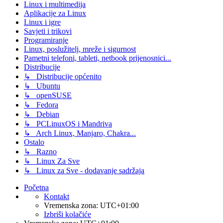
Linux i multimedija
Aplikacije za Linux
Linux i igre
Savjeti i trikovi
Programiranje
Linux, poslužitelj, mreže i sigurnost
Pametni telefoni, tableti, netbook prijenosnici...
Distribucije
↳ Distribucije općenito
↳ Ubuntu
↳ openSUSE
↳ Fedora
↳ Debian
↳ PCLinuxOS i Mandriva
↳ Arch Linux, Manjaro, Chakra...
Ostalo
↳ Razno
↳ Linux Za Sve
↳ Linux za Sve - dodavanje sadržaja
Početna
Kontakt
Vremenska zona:
UTC+01:00
Izbriši kolačiće