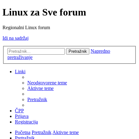
Linux za Sve forum
Regionalni Linux forum
Idi na sadržaj
Napredno
Pretražnik
pretraživanje
Linki
Neodgovorene teme
Aktivne teme
Pretražnik
ČPP
Prijava
Registracija
Početna
Pretražnik
Aktivne teme
Pretražnik