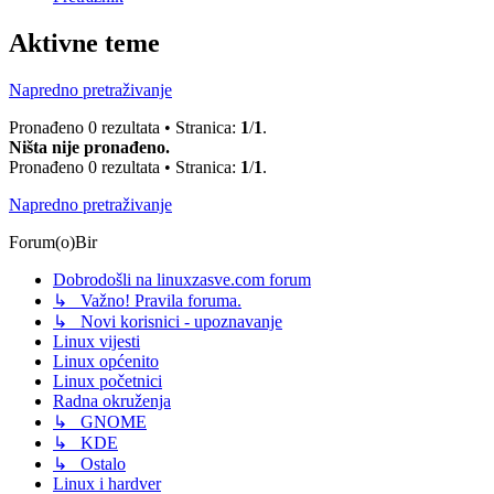
Aktivne teme
Napredno pretraživanje
Pronađeno 0 rezultata • Stranica:
1
/
1
.
Ništa nije pronađeno.
Pronađeno 0 rezultata • Stranica:
1
/
1
.
Napredno pretraživanje
Forum(o)Bir
Dobrodošli na linuxzasve.com forum
↳ Važno! Pravila foruma.
↳ Novi korisnici - upoznavanje
Linux vijesti
Linux općenito
Linux početnici
Radna okruženja
↳ GNOME
↳ KDE
↳ Ostalo
Linux i hardver