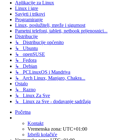
Aplikacije za Linux
Linux i igre
Savjeti i trikovi
Programiranje
Linux, poslužitelj, mreže i sigurnost
Pametni telefoni, tableti, netbook prijenosnici...
Distribucije
↳ Distribucije općenito
↳ Ubuntu
↳ openSUSE
↳ Fedora
↳ Debian
↳ PCLinuxOS i Mandriva
↳ Arch Linux, Manjaro, Chakra...
Ostalo
↳ Razno
↳ Linux Za Sve
↳ Linux za Sve - dodavanje sadržaja
Početna
Kontakt
Vremenska zona:
UTC+01:00
Izbriši kolačiće