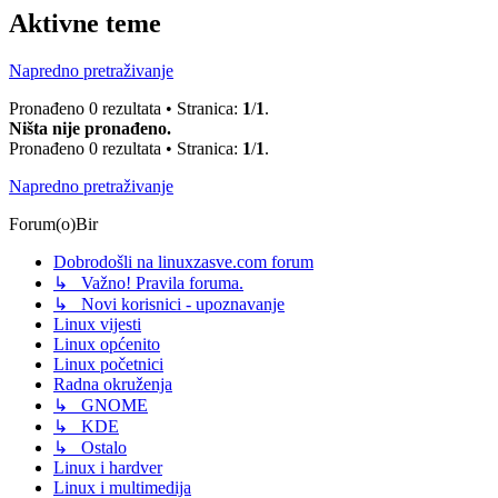
Aktivne teme
Napredno pretraživanje
Pronađeno 0 rezultata • Stranica:
1
/
1
.
Ništa nije pronađeno.
Pronađeno 0 rezultata • Stranica:
1
/
1
.
Napredno pretraživanje
Forum(o)Bir
Dobrodošli na linuxzasve.com forum
↳ Važno! Pravila foruma.
↳ Novi korisnici - upoznavanje
Linux vijesti
Linux općenito
Linux početnici
Radna okruženja
↳ GNOME
↳ KDE
↳ Ostalo
Linux i hardver
Linux i multimedija