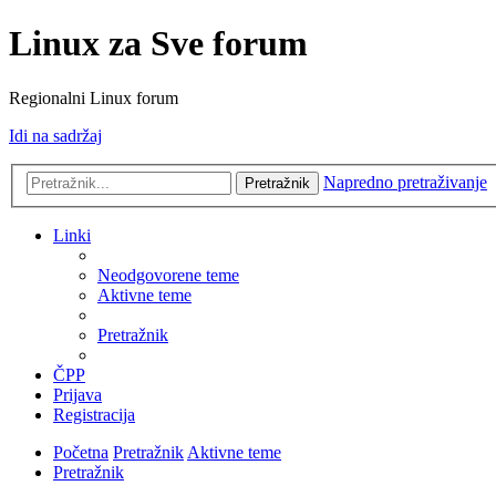
Linux za Sve forum
Regionalni Linux forum
Idi na sadržaj
Napredno pretraživanje
Pretražnik
Linki
Neodgovorene teme
Aktivne teme
Pretražnik
ČPP
Prijava
Registracija
Početna
Pretražnik
Aktivne teme
Pretražnik