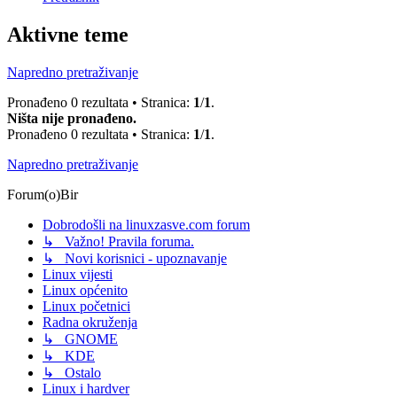
Aktivne teme
Napredno pretraživanje
Pronađeno 0 rezultata • Stranica:
1
/
1
.
Ništa nije pronađeno.
Pronađeno 0 rezultata • Stranica:
1
/
1
.
Napredno pretraživanje
Forum(o)Bir
Dobrodošli na linuxzasve.com forum
↳ Važno! Pravila foruma.
↳ Novi korisnici - upoznavanje
Linux vijesti
Linux općenito
Linux početnici
Radna okruženja
↳ GNOME
↳ KDE
↳ Ostalo
Linux i hardver