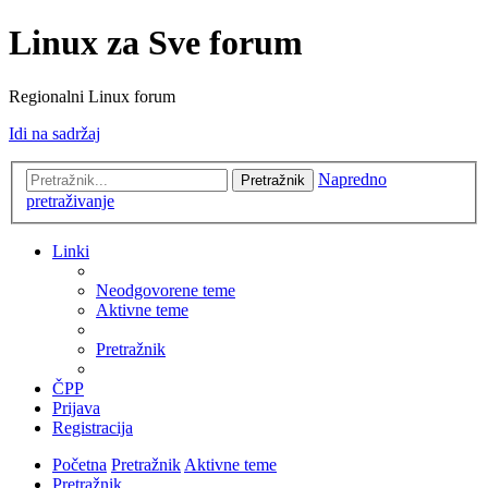
Linux za Sve forum
Regionalni Linux forum
Idi na sadržaj
Napredno
Pretražnik
pretraživanje
Linki
Neodgovorene teme
Aktivne teme
Pretražnik
ČPP
Prijava
Registracija
Početna
Pretražnik
Aktivne teme
Pretražnik