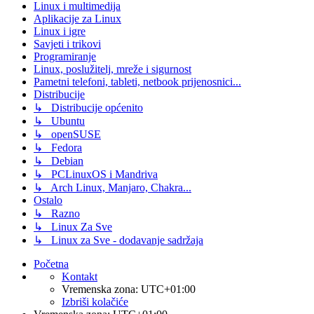
Linux i multimedija
Aplikacije za Linux
Linux i igre
Savjeti i trikovi
Programiranje
Linux, poslužitelj, mreže i sigurnost
Pametni telefoni, tableti, netbook prijenosnici...
Distribucije
↳ Distribucije općenito
↳ Ubuntu
↳ openSUSE
↳ Fedora
↳ Debian
↳ PCLinuxOS i Mandriva
↳ Arch Linux, Manjaro, Chakra...
Ostalo
↳ Razno
↳ Linux Za Sve
↳ Linux za Sve - dodavanje sadržaja
Početna
Kontakt
Vremenska zona:
UTC+01:00
Izbriši kolačiće