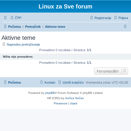
Linux za Sve forum
ČPP
Registracija
Prijava
P
Početna
Pretražnik
Aktivne teme
r
Aktivne teme
e
Napredno pretraživanje
t
Pronađeno 0 rezultata • Stranica:
1
/
1
.
r
Ništa nije pronađeno.
a
Pronađeno 0 rezultata • Stranica:
1
/
1
.
ž
Forum(o)Bir
n
Početna
Kontakt
Izbriši kolačiće
Vremenska zona:
UTC+01:00
i
k
Powered by
phpBB
® Forum Software © phpBB Limited
HR (CRO) by
Ančica Sečan
Privatnost
|
Uvjeti