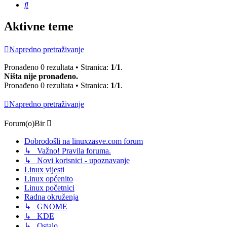
Pretražnik
Aktivne teme
Napredno pretraživanje
Pronađeno 0 rezultata • Stranica:
1
/
1
.
Ništa nije pronađeno.
Pronađeno 0 rezultata • Stranica:
1
/
1
.
Napredno pretraživanje
Forum(o)Bir
Dobrodošli na linuxzasve.com forum
↳ Važno! Pravila foruma.
↳ Novi korisnici - upoznavanje
Linux vijesti
Linux općenito
Linux početnici
Radna okruženja
↳ GNOME
↳ KDE
↳ Ostalo