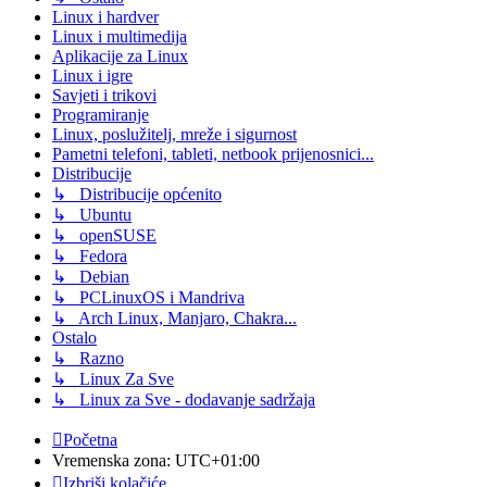
Linux i hardver
Linux i multimedija
Aplikacije za Linux
Linux i igre
Savjeti i trikovi
Programiranje
Linux, poslužitelj, mreže i sigurnost
Pametni telefoni, tableti, netbook prijenosnici...
Distribucije
↳ Distribucije općenito
↳ Ubuntu
↳ openSUSE
↳ Fedora
↳ Debian
↳ PCLinuxOS i Mandriva
↳ Arch Linux, Manjaro, Chakra...
Ostalo
↳ Razno
↳ Linux Za Sve
↳ Linux za Sve - dodavanje sadržaja
Početna
Vremenska zona:
UTC+01:00
Izbriši kolačiće