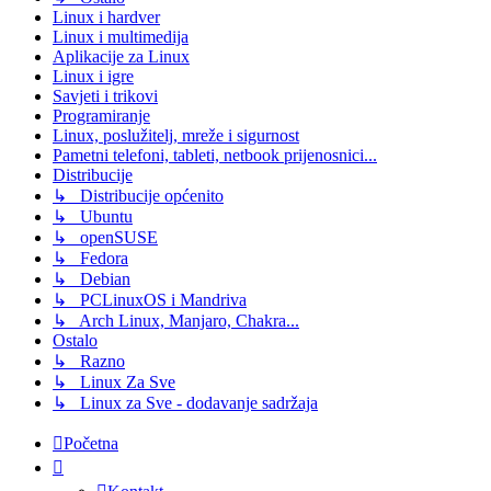
Linux i hardver
Linux i multimedija
Aplikacije za Linux
Linux i igre
Savjeti i trikovi
Programiranje
Linux, poslužitelj, mreže i sigurnost
Pametni telefoni, tableti, netbook prijenosnici...
Distribucije
↳ Distribucije općenito
↳ Ubuntu
↳ openSUSE
↳ Fedora
↳ Debian
↳ PCLinuxOS i Mandriva
↳ Arch Linux, Manjaro, Chakra...
Ostalo
↳ Razno
↳ Linux Za Sve
↳ Linux za Sve - dodavanje sadržaja
Početna