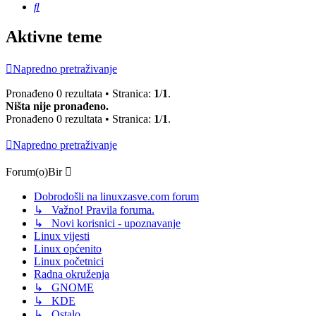
Pretražnik
Aktivne teme
Napredno pretraživanje
Pronađeno 0 rezultata • Stranica:
1
/
1
.
Ništa nije pronađeno.
Pronađeno 0 rezultata • Stranica:
1
/
1
.
Napredno pretraživanje
Forum(o)Bir
Dobrodošli na linuxzasve.com forum
↳ Važno! Pravila foruma.
↳ Novi korisnici - upoznavanje
Linux vijesti
Linux općenito
Linux početnici
Radna okruženja
↳ GNOME
↳ KDE
↳ Ostalo