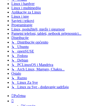
Linux i hardver
Linux i multimedija
Aplikacije za Linux
Linux i igre
Savjeti i trikovi
Programiranje
Linux, poslužitelj, mreže i sigurnost
Pametni telefoni, tableti, netbook prijenosnici...
Distribucije
↳ Distribucije općenito
↳ Ubuntu
↳ openSUSE
↳ Fedora
↳ Debian
↳ PCLinuxOS i Mandriva
↳ Arch Linux, Manjaro, Chakra...
Ostalo
↳ Razno
↳ Linux Za Sve
↳ Linux za Sve - dodavanje sadržaja
Početna