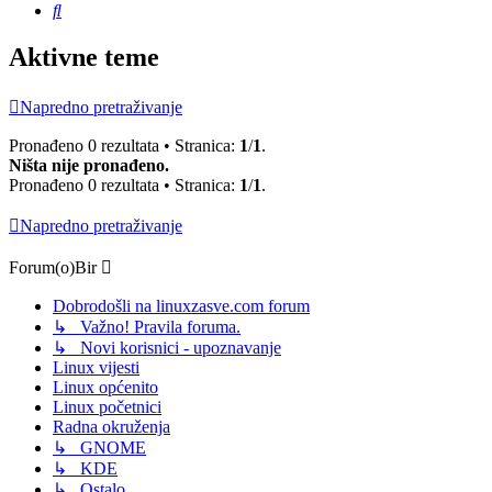
Pretražnik
Aktivne teme
Napredno pretraživanje
Pronađeno 0 rezultata • Stranica:
1
/
1
.
Ništa nije pronađeno.
Pronađeno 0 rezultata • Stranica:
1
/
1
.
Napredno pretraživanje
Forum(o)Bir
Dobrodošli na linuxzasve.com forum
↳ Važno! Pravila foruma.
↳ Novi korisnici - upoznavanje
Linux vijesti
Linux općenito
Linux početnici
Radna okruženja
↳ GNOME
↳ KDE
↳ Ostalo