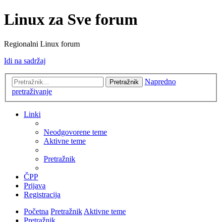
Linux za Sve forum
Regionalni Linux forum
Idi na sadržaj
Napredno
Pretražnik
pretraživanje
Linki
Neodgovorene teme
Aktivne teme
Pretražnik
ČPP
Prijava
Registracija
Početna
Pretražnik
Aktivne teme
Pretražnik