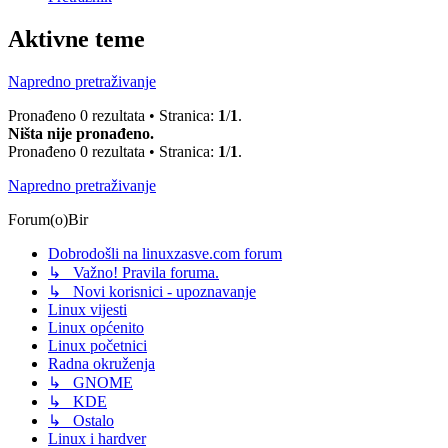
Aktivne teme
Napredno pretraživanje
Pronađeno 0 rezultata • Stranica:
1
/
1
.
Ništa nije pronađeno.
Pronađeno 0 rezultata • Stranica:
1
/
1
.
Napredno pretraživanje
Forum(o)Bir
Dobrodošli na linuxzasve.com forum
↳ Važno! Pravila foruma.
↳ Novi korisnici - upoznavanje
Linux vijesti
Linux općenito
Linux početnici
Radna okruženja
↳ GNOME
↳ KDE
↳ Ostalo
Linux i hardver