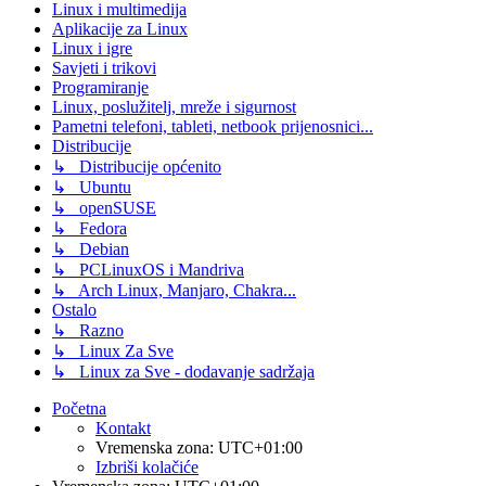
Linux i multimedija
Aplikacije za Linux
Linux i igre
Savjeti i trikovi
Programiranje
Linux, poslužitelj, mreže i sigurnost
Pametni telefoni, tableti, netbook prijenosnici...
Distribucije
↳ Distribucije općenito
↳ Ubuntu
↳ openSUSE
↳ Fedora
↳ Debian
↳ PCLinuxOS i Mandriva
↳ Arch Linux, Manjaro, Chakra...
Ostalo
↳ Razno
↳ Linux Za Sve
↳ Linux za Sve - dodavanje sadržaja
Početna
Kontakt
Vremenska zona:
UTC+01:00
Izbriši kolačiće