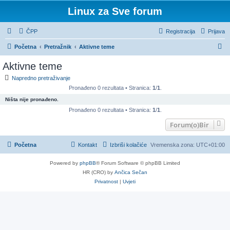
Linux za Sve forum
ČPP
Registracija
Prijava
P
Početna
Pretražnik
Aktivne teme
r
Aktivne teme
e
Napredno pretraživanje
t
Pronađeno 0 rezultata • Stranica:
1
/
1
.
r
Ništa nije pronađeno.
a
Pronađeno 0 rezultata • Stranica:
1
/
1
.
ž
Forum(o)Bir
n
Početna
Kontakt
Izbriši kolačiće
Vremenska zona:
UTC+01:00
i
k
Powered by
phpBB
® Forum Software © phpBB Limited
HR (CRO) by
Ančica Sečan
Privatnost
|
Uvjeti