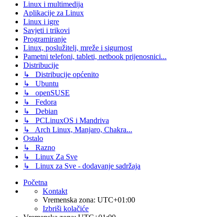
Linux i multimedija
Aplikacije za Linux
Linux i igre
Savjeti i trikovi
Programiranje
Linux, poslužitelj, mreže i sigurnost
Pametni telefoni, tableti, netbook prijenosnici...
Distribucije
↳ Distribucije općenito
↳ Ubuntu
↳ openSUSE
↳ Fedora
↳ Debian
↳ PCLinuxOS i Mandriva
↳ Arch Linux, Manjaro, Chakra...
Ostalo
↳ Razno
↳ Linux Za Sve
↳ Linux za Sve - dodavanje sadržaja
Početna
Kontakt
Vremenska zona:
UTC+01:00
Izbriši kolačiće