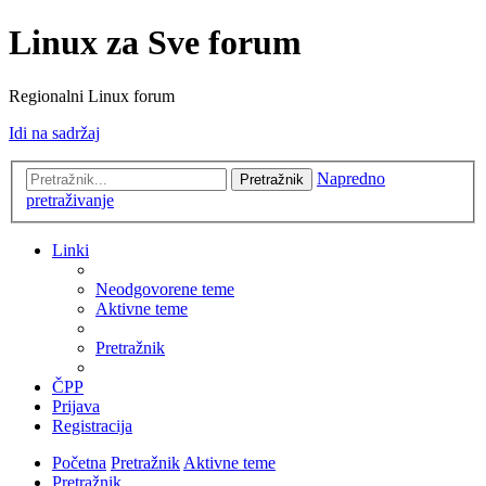
Linux za Sve forum
Regionalni Linux forum
Idi na sadržaj
Napredno
Pretražnik
pretraživanje
Linki
Neodgovorene teme
Aktivne teme
Pretražnik
ČPP
Prijava
Registracija
Početna
Pretražnik
Aktivne teme
Pretražnik