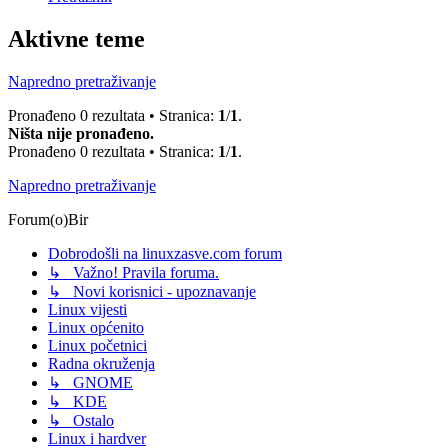
Aktivne teme
Napredno pretraživanje
Pronađeno 0 rezultata • Stranica:
1
/
1
.
Ništa nije pronađeno.
Pronađeno 0 rezultata • Stranica:
1
/
1
.
Napredno pretraživanje
Forum(o)Bir
Dobrodošli na linuxzasve.com forum
↳ Važno! Pravila foruma.
↳ Novi korisnici - upoznavanje
Linux vijesti
Linux općenito
Linux početnici
Radna okruženja
↳ GNOME
↳ KDE
↳ Ostalo
Linux i hardver