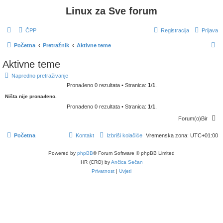
Linux za Sve forum
ČPP
Registracija
Prijava
P
Početna
Pretražnik
Aktivne teme
r
Aktivne teme
e
Napredno pretraživanje
t
Pronađeno 0 rezultata • Stranica:
1
/
1
.
r
Ništa nije pronađeno.
a
Pronađeno 0 rezultata • Stranica:
1
/
1
.
ž
Forum(o)Bir
n
Početna
Kontakt
Izbriši kolačiće
Vremenska zona:
UTC+01:00
i
k
Powered by
phpBB
® Forum Software © phpBB Limited
HR (CRO) by
Ančica Sečan
Privatnost
|
Uvjeti