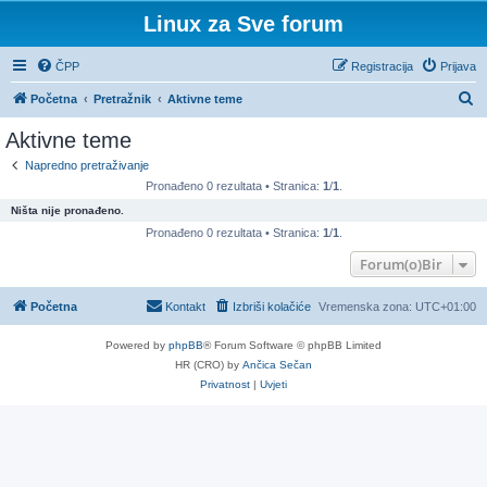
Linux za Sve forum
ČPP
Registracija
Prijava
P
Početna
Pretražnik
Aktivne teme
r
Aktivne teme
e
Napredno pretraživanje
t
Pronađeno 0 rezultata • Stranica:
1
/
1
.
r
Ništa nije pronađeno.
a
Pronađeno 0 rezultata • Stranica:
1
/
1
.
ž
Forum(o)Bir
n
Početna
Kontakt
Izbriši kolačiće
Vremenska zona:
UTC+01:00
i
k
Powered by
phpBB
® Forum Software © phpBB Limited
HR (CRO) by
Ančica Sečan
Privatnost
|
Uvjeti