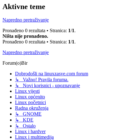
Aktivne teme
Napredno pretraživanje
Pronađeno 0 rezultata • Stranica:
1
/
1
.
Ništa nije pronađeno.
Pronađeno 0 rezultata • Stranica:
1
/
1
.
Napredno pretraživanje
Forum(o)Bir
Dobrodošli na linuxzasve.com forum
↳ Važno! Pravila foruma.
↳ Novi korisnici - upoznavanje
Linux vijesti
Linux općenito
Linux početnici
Radna okruženja
↳ GNOME
↳ KDE
↳ Ostalo
Linux i hardver
Linux i multimedija