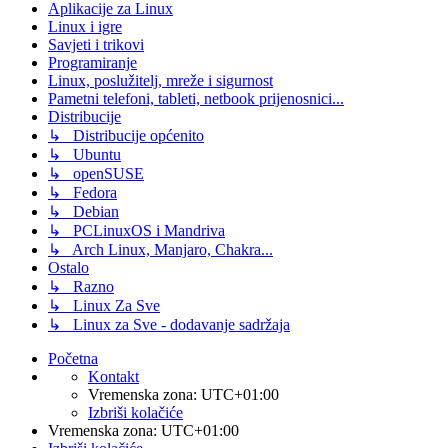
Aplikacije za Linux
Linux i igre
Savjeti i trikovi
Programiranje
Linux, poslužitelj, mreže i sigurnost
Pametni telefoni, tableti, netbook prijenosnici...
Distribucije
↳ Distribucije općenito
↳ Ubuntu
↳ openSUSE
↳ Fedora
↳ Debian
↳ PCLinuxOS i Mandriva
↳ Arch Linux, Manjaro, Chakra...
Ostalo
↳ Razno
↳ Linux Za Sve
↳ Linux za Sve - dodavanje sadržaja
Početna
Kontakt
Vremenska zona:
UTC+01:00
Izbriši kolačiće
Vremenska zona:
UTC+01:00