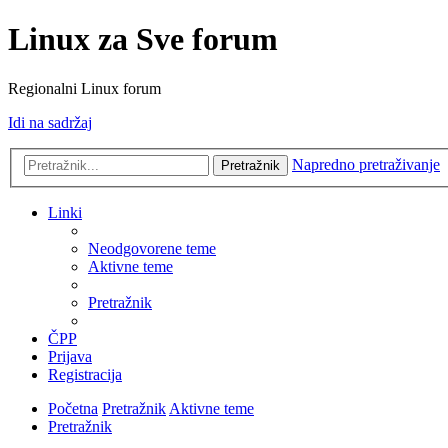
Linux za Sve forum
Regionalni Linux forum
Idi na sadržaj
Napredno pretraživanje
Pretražnik
Linki
Neodgovorene teme
Aktivne teme
Pretražnik
ČPP
Prijava
Registracija
Početna
Pretražnik
Aktivne teme
Pretražnik