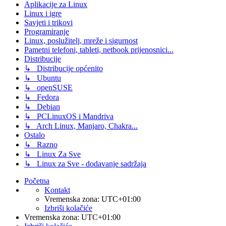
Aplikacije za Linux
Linux i igre
Savjeti i trikovi
Programiranje
Linux, poslužitelj, mreže i sigurnost
Pametni telefoni, tableti, netbook prijenosnici...
Distribucije
↳ Distribucije općenito
↳ Ubuntu
↳ openSUSE
↳ Fedora
↳ Debian
↳ PCLinuxOS i Mandriva
↳ Arch Linux, Manjaro, Chakra...
Ostalo
↳ Razno
↳ Linux Za Sve
↳ Linux za Sve - dodavanje sadržaja
Početna
Kontakt
Vremenska zona:
UTC+01:00
Izbriši kolačiće
Vremenska zona:
UTC+01:00