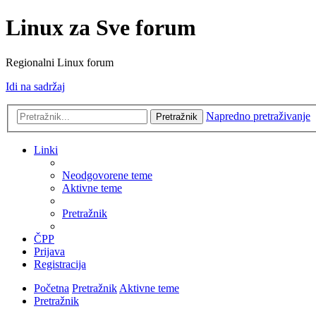
Linux za Sve forum
Regionalni Linux forum
Idi na sadržaj
Napredno pretraživanje
Pretražnik
Linki
Neodgovorene teme
Aktivne teme
Pretražnik
ČPP
Prijava
Registracija
Početna
Pretražnik
Aktivne teme
Pretražnik