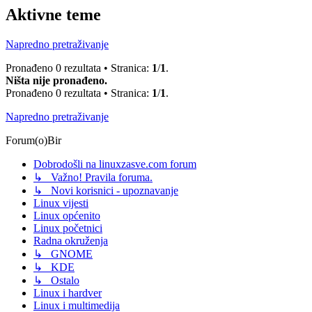
Aktivne teme
Napredno pretraživanje
Pronađeno 0 rezultata • Stranica:
1
/
1
.
Ništa nije pronađeno.
Pronađeno 0 rezultata • Stranica:
1
/
1
.
Napredno pretraživanje
Forum(o)Bir
Dobrodošli na linuxzasve.com forum
↳ Važno! Pravila foruma.
↳ Novi korisnici - upoznavanje
Linux vijesti
Linux općenito
Linux početnici
Radna okruženja
↳ GNOME
↳ KDE
↳ Ostalo
Linux i hardver
Linux i multimedija