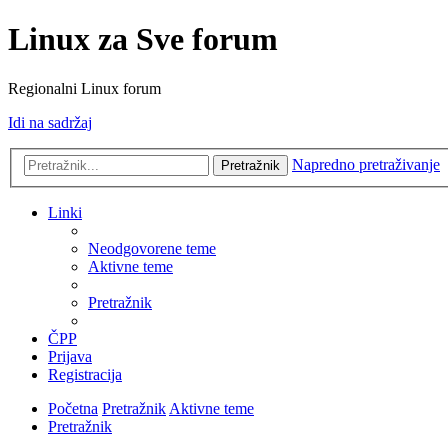
Linux za Sve forum
Regionalni Linux forum
Idi na sadržaj
Napredno pretraživanje
Pretražnik
Linki
Neodgovorene teme
Aktivne teme
Pretražnik
ČPP
Prijava
Registracija
Početna
Pretražnik
Aktivne teme
Pretražnik