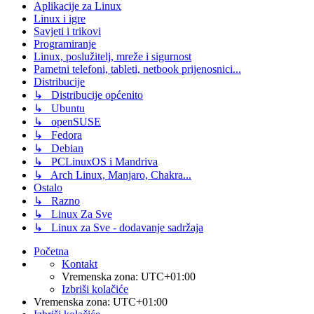
Aplikacije za Linux
Linux i igre
Savjeti i trikovi
Programiranje
Linux, poslužitelj, mreže i sigurnost
Pametni telefoni, tableti, netbook prijenosnici...
Distribucije
↳ Distribucije općenito
↳ Ubuntu
↳ openSUSE
↳ Fedora
↳ Debian
↳ PCLinuxOS i Mandriva
↳ Arch Linux, Manjaro, Chakra...
Ostalo
↳ Razno
↳ Linux Za Sve
↳ Linux za Sve - dodavanje sadržaja
Početna
Kontakt
Vremenska zona:
UTC+01:00
Izbriši kolačiće
Vremenska zona:
UTC+01:00