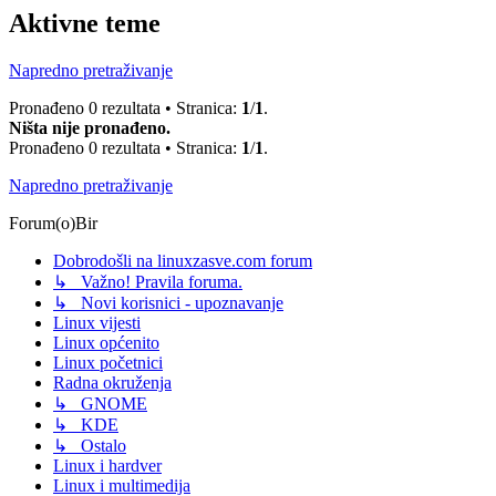
Aktivne teme
Napredno pretraživanje
Pronađeno 0 rezultata • Stranica:
1
/
1
.
Ništa nije pronađeno.
Pronađeno 0 rezultata • Stranica:
1
/
1
.
Napredno pretraživanje
Forum(o)Bir
Dobrodošli na linuxzasve.com forum
↳ Važno! Pravila foruma.
↳ Novi korisnici - upoznavanje
Linux vijesti
Linux općenito
Linux početnici
Radna okruženja
↳ GNOME
↳ KDE
↳ Ostalo
Linux i hardver
Linux i multimedija